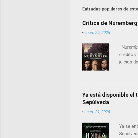
Entradas populares de este
Crítica de Nuremberg
-
enero 29, 2026
Nurember
créditos.
juicios d
cambio, e
notorios
Ya está disponible el 
Sepúlveda
-
enero 21, 2026
Ya se enc
Sepúlveda