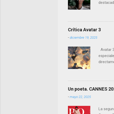
destacado
de las pr
Crítica Avatar 3
-
diciembre 19, 2025
Avatar 3 
especiale
directame
es perfec
audiovisua
Un poeta. CANNES 20
-
mayo 22, 2025
La segun