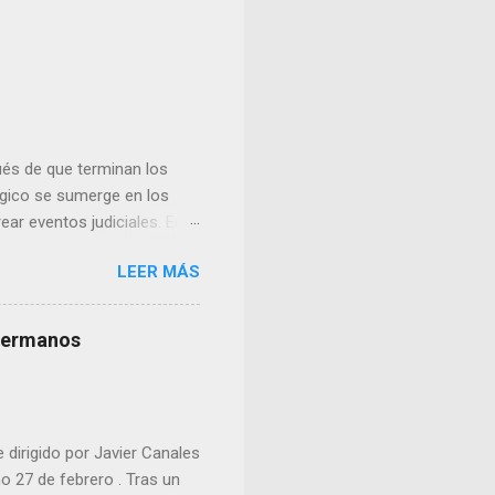
és de que terminan los
lógico se sumerge en los
ear eventos judiciales. En
nse y uno de los nazis más
LEER MÁS
s hermanos
e dirigido por Javier Canales
mo 27 de febrero . Tras un