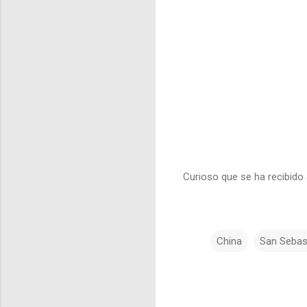
Curioso que se ha recibido 
China
San Sebas
C
o