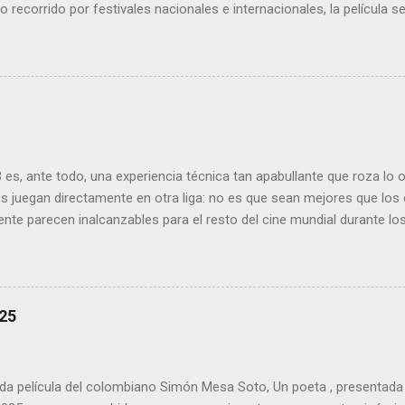
 recorrido por festivales nacionales e internacionales, la película
oducciones más premiadas en la historia del cine balear .
es, ante todo, una experiencia técnica tan apabullante que roza lo
s juegan directamente en otra liga: no es que sean mejores que los d
nte parecen inalcanzables para el resto del cine mundial durante l
to, fluido, bello, imposible. Cameron vuelve a demostrar que, si el ci
l, él sería el Ministerio entero.
25
da película del colombiano Simón Mesa Soto, Un poeta , presentada 