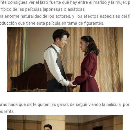
te consigues ver el lazo fuerte que hay entre el marido y la mujer, pe
o típico de las películas japonesas o asiáticas.
a enorme naturalidad de los actores, y los efectos especiales del f
oducción que tiene esta película en tema de figurantes.
uras hace que se te quiten las ganas de seguir viendo la película po
es lenta.