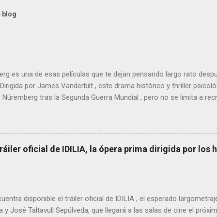
 blog
g es una de esas películas que te dejan pensando largo rato despu
 Dirigida por James Vanderbilt , este drama histórico y thriller psico
e Núremberg tras la Segunda Guerra Mundial , pero no se limita a recr
nfoca su lente en la batalla mental entre un psiquiatra estadounide
, Hermann Göring .
tráiler oficial de IDILIA, la ópera prima dirigida por lo
uentra disponible el tráiler oficial de IDILIA , el esperado largometraj
 y José Taltavull Sepúlveda, que llegará a las salas de cine el próxi