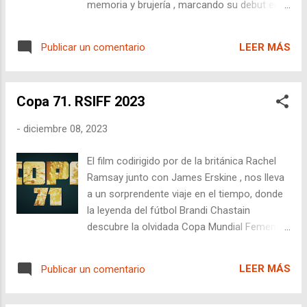
memoria y brujería , marcando su debut en
Una Cierta Mirada del festival de Cannes y
llegando hasta el Red Sea IFF. A pesar de su
LEER MÁS
Publicar un comentario
tosquedad, la película destila audacia,
ambición y deslumbrante virtuosismo visual,
indicadores prometedores en la carrera del
Copa 71. RSIFF 2023
cineasta novel.
-
diciembre 08, 2023
El film codirigido por de la británica Rachel
Ramsay junto con James Erskine , nos lleva
a un sorprendente viaje en el tiempo, donde
la leyenda del fútbol Brandi Chastain
descubre la olvidada Copa Mundial Femenina
de 1971 . El documental, presentado en el
Festival Red Sea IFF, cautiva con su poder de
LEER MÁS
Publicar un comentario
atracción al público, evitando exageraciones.
¿Olvido premeditado? Desde el inicio, se