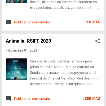
ficción, dejando una impresión duradera en
el espectador. La película, ganadora del
premio al documental en Cannes (Ojo de
Cristal), nos sumerge en la vida de Olfa
LEER MÁS
Publicar un comentario
Hamrouni , una madre tunecina que perdió a
dos de sus hijas en manos de yihadistas . La
mezcla de hechos reales, recreaciones y
Animalia. RSIFF 2023
terapia familiar crea una experiencia
intrigante y empática.
-
diciembre 01, 2023
Una suerte poder ver la aclamada ópera
prima de Sofia Alaoui , que se estrenó en
Sundance y actualmente se proyecta en el
Festival de Cine del Mar Rojo (Red Sea IFF) ,
destaca por su enfoque intrépido al explorar
la libertad de las mujeres en Marruecos .
Aunque la película ha recibido elogios por su
LEER MÁS
Publicar un comentario
originalidad, una inspección más profunda