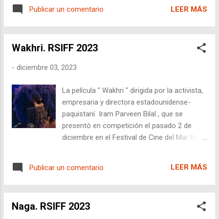
que comenzó su andadura en 1988, se ha
normas impuestas por aquellos en el poder,
LEER MÁS
Publicar un comentario
consolidado como uno de los festivales de
un tema que ha resonado a lo largo de su
cortometrajes más históricos y prestigiosos
carrer...
de España. A lo largo de los años, el Aguilar
Wakhri. RSIFF 2023
Film Festival ha sido testigo del ascenso de
diversas generaciones de cineastas, tanto
-
diciembre 03, 2023
españoles como internacionales. Su
compromiso con el cortometraje se refleja
La película " Wakhri " dirigida por la activista,
en su condición pionera, siendo uno de los
empresaria y directora estadounidense-
primeros festivales en España dedicados
paquistaní Iram Parveen Bilal , que se
exclusivamente a esta forma artística.
presentó en competición el pasado 2 de
Secciones En los últimos años, el festival ha
diciembre en el Festival de Cine del Mar Rojo
expandido su alcance internacional,
(RSIFF), ofrece una mirada audaz a la lucha
atrayendo profesionales destacados de
de una maestra de escuela viuda en Pakistán
diversas partes del mundo y ampliando su
LEER MÁS
Publicar un comentario
. El film, basado en eventos reales y
oferta con contenidos internacionales de
protagonizado por Qandeel Baloch , se
alta calidad. Además, el festival organiza
sumerge en las complejidades de la vida
secciones fuera de concurso en
Naga. RSIFF 2023
moderna en Pakistán, destacando la
colaboración c...