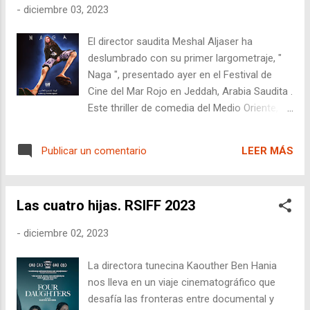
importancia de la voz femenina y su papel
-
diciembre 03, 2023
en el empoderamiento.
El director saudita Meshal Aljaser ha
deslumbrado con su primer largometraje, "
Naga ", presentado ayer en el Festival de
Cine del Mar Rojo en Jeddah, Arabia Saudita .
Este thriller de comedia del Medio Oriente,
que se aventura en temas regionales
arraigados en tradición y conservadurismo,
LEER MÁS
Publicar un comentario
lleva la narrativa a un nivel de supervivencia
feminista frenética y rimbombante . Aljaser,
conocido por su galardonado historial en
Las cuatro hijas. RSIFF 2023
cortometrajes, supera todas las
expectativas con esta película que promete
-
diciembre 02, 2023
un futuro brillante para el cineasta saudita.
La directora tunecina Kaouther Ben Hania
nos lleva en un viaje cinematográfico que
desafía las fronteras entre documental y