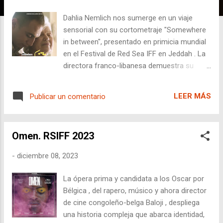
a
d
Dahlia Nemlich nos sumerge en un viaje
a
sensorial con su cortometraje "Somewhere
s
in between", presentado en primicia mundial
en el Festival de Red Sea IFF en Jeddah . La
directora franco-libanesa demuestra su
maestría no solo en la narrativa visual, sino
también en el uso magistral del sonido para
LEER MÁS
Publicar un comentario
crear una experiencia única.
Omen. RSIFF 2023
-
diciembre 08, 2023
La ópera prima y candidata a los Oscar por
Bélgica , del rapero, músico y ahora director
de cine congoleño-belga Baloji , despliega
una historia compleja que abarca identidad,