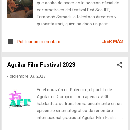
que acaba de hacer en la sección oficial de
cortometrajes del festival Red Sea IFF,
Farnoosh Samadi, la talentosa directora y
guionista iraní, quien ha dado un paso
valiente al abordar la cultura de la censura
(de la de verdad de toda la vida de poder ir a
LEER MÁS
Publicar un comentario
la carcel, no la de las redes) en su última
obra, " Titanic ". Esta película se sumerge en
las complejidades de la censura en Irán,
Aguilar Film Festival 2023
utilizando como pretexto la necesidad de
censurar la propia película antes de su
-
diciembre 03, 2023
transmisión en la televisión iraní. La
fascinación irreverente del cine iraní La
En el corazón de Palencia , el pueblo de
historia, aunque ambientada en el contexto
Aguilar de Campoo , con apenas 7000
específico de Irán, trasciende las fronteras
habitantes, se transforma anualmente en un
geográficas al explorar la universalidad de la
epicentro cinematográfico de renombre
lucha contra la censura y la restricción de la
internacional gracias al Aguilar Film Festival.
libertad artística. Samadi utiliza "Titanic"
Este año del 1-9 de diciembre . Este evento,
como una herramienta para desafiar las