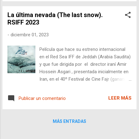
revela ciertas limitaciones que podrían
haberse abordado para potenciar aún más
La última nevada (The last snow).
su impacto.
RSIFF 2023
-
diciembre 01, 2023
Película que hace su estreno internacional
en el Red Sea IFF de Jeddah (Arabia Saudita)
y que fue dirigida por el director iraní Amir
Hossein Asgari , presentada inicialmente en
Iran, en el 40º Festival de Cine Fajr (ganando
4 premios), es una obra cinematográfica que
oscila entre la ostentación y la cautivación.
LEER MÁS
Publicar un comentario
MÁS ENTRADAS