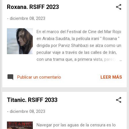
destaca la falta de reconocimiento histórico,
Roxana. RSIFF 2023
atribuido al sexismo que rodeaba a la
competición. Las entrevistas revelan las
-
diciembre 08, 2023
luchas y triunfos de las pioneras del fútbol
femenino, destacando la discriminación y la
En el marco del Festival de Cine del Mar Rojo
desigualdad salarial. El documental mezcla
en Arabia Saudita, la película iraní " Roxana "
vívidos recuerdos con imágenes raras de los
dirigida por Parviz Shahbazi se alza como un
juegos, resaltando la técnica y gracia del
peculiar viaje a través de las calles de Irán,
fútbol femenino de 1971.
con una trama que, a primera vista, parece
ser una comedia ligera pero que se
transforma en una reflexión sobre la
LEER MÁS
Publicar un comentario
complejidad de la vida en este país del Medio
Oriente.
Titanic. RSIFF 2033
-
diciembre 08, 2023
Navegar por las aguas de la censura es lo