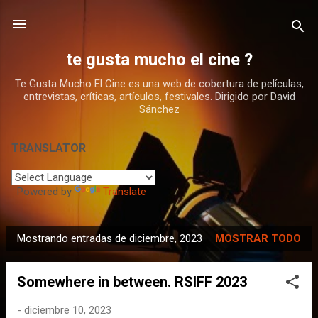
Ir al contenido principal
te gusta mucho el cine ?
Te Gusta Mucho El Cine es una web de cobertura de películas,
entrevistas, críticas, artículos, festivales. Dirigido por David
Sánchez
TRANSLATOR
Powered by
Translate
Mostrando entradas de diciembre, 2023
MOSTRAR TODO
E
n
Somewhere in between. RSIFF 2023
t
r
-
diciembre 10, 2023