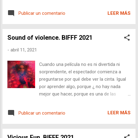
BIFFF 2021 . Con películas recientes sobre
familia, sin ninguna sobreactuación por parte
atentados terroristas como "Maalbeek" en
de Blumm, quien soporta sobre sus
LEER MÁS
Publicar un comentario
Bruselas, o la genial noruega "Utøya: July 22"
hombros gran parte de las ...
y otra más "22 de julio", el espectador no
sabe si lo que está viendo es un relato
Sound of violence. BIFFF 2021
ficticio o basado en hechos reales. Con un
inicio intenso, donde el director consigue
-
abril 11, 2021
meter al público en un ambiente de angustia
parecido al que viven las víctimas, los
Cuando una película no es ni divertida ni
tiroteos se suceden y una gran explosión
sorprendente, el espectador comienza a
deja abierta la película para que los nuevos
preguntarse por qué debe ver la cinta. Igual
protagonistas sean introducidos. En este
por aprender algo, porque ¿ no hay nada
caso son dos compañeros de una
mejor que hacer, porque es una de las
ambulancia que acuden a la petición de
películas en la sección oficial de un festival
ayuda, Isabelle (Clotilde Hesme) y Adamo
como el BIFFF 2021 ?. Hora y 34 minutos
(Adamo Dionisi). Sin querer desvelar más, ya
LEER MÁS
Publicar un comentario
de tópicos, cuotas, situaciones predecibles,
que forma parte de la intriga de ...
guión que no se sustenta en un mundo
normal, elementos de profundidad
Vicious Fun. BIFFF 2021