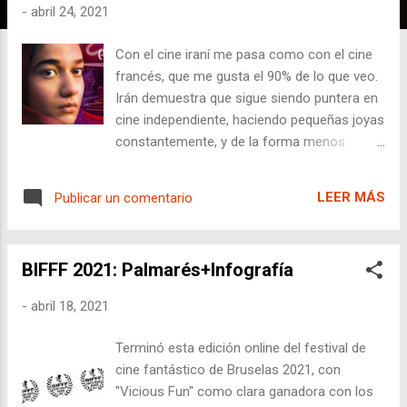
a
-
abril 24, 2021
d
a
Con el cine iraní me pasa como con el cine
s
francés, que me gusta el 90% de lo que veo.
Irán demuestra que sigue siendo puntera en
cine independiente, haciendo pequeñas joyas
constantemente, y de la forma menos
esperada. Alguien decía que la censura
obligaba a los realizadores a ser más
LEER MÁS
Publicar un comentario
ingeniosos, para decir sin mostrar: que
resulta ser el truco del buen cine. Parece que
en Irán le han cogido gusto a esta forma de
BIFFF 2021: Palmarés+Infografía
hacer cine, que no a la censura. El
director Massoud Bakhshi nos trae en
-
abril 18, 2021
competición su cinta al festival de Barcelona
Film Fest, habiendo ya ganado el gran
Terminó esta edición online del festival de
premio del jurado de Sundance 2020, así
cine fantástico de Bruselas 2021, con
como siendo nominada en Berlín 2020
"Vicious Fun" como clara ganadora con los
donde no pudo ganar, porque su