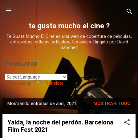
Ir al contenido principal
te gusta mucho el cine ?
Te Gusta Mucho El Cine es una web de cobertura de películas,
entrevistas, críticas, artículos, festivales. Dirigido por David
Sánchez
TRANSLATOR
Powered by
Translate
Mostrando entradas de abril, 2021
MOSTRAR TODO
E
n
Yalda, la noche del perdón. Barcelona
t
Film Fest 2021
r