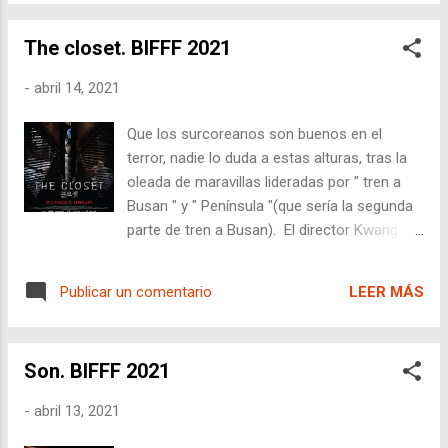
Nantes, donde fue la gran ganadora con 2
premios (Película y jurado joven). Yo no la
The closet. BIFFF 2021
había visto hasta el festival de Nantes,
aunque se pasó en Sitges (no tuve
-
abril 14, 2021
entradas...) y en Seminci fuera de
competición y anunciada en el último
Que los surcoreanos son buenos en el
momento (por logística no pude ir a la sala).
terror, nadie lo duda a estas alturas, tras la
No tenía ni idea de qué iba la cinta y mi
oleada de maravillas lideradas por " tren a
sorpresa fue que es totalmente diferente. Al
Busan " y " Península "(que sería la segunda
ver los premios ganados en España, solo
parte de tren a Busan). El director Kwang-bin
ganó los de mejor banda sonora en los Goya
Kim nos presente esta obra centrada en un
y Sitges. Si fuera francesa, posiblemente
armario, que participa en concurso del BIFFF
habría conseguido varios premios en los
LEER MÁS
Publicar un comentario
2021 . Sang-won es un padre soltero que
César. Tras ver unos comentarios en Twitter
cría solo a su hija Ina (Yool Heo) desde el
de la página de "Baby" donde se indicab...
accidente en el que murió su mujer. Ina se
Son. BIFFF 2021
aficiona a la casa, e incluso dice que ha
encontrado un amigo. Su padre cree que se
-
abril 13, 2021
refiere a la vieja muñeca que ha encontrado
en el armario, aunque no es precisamente