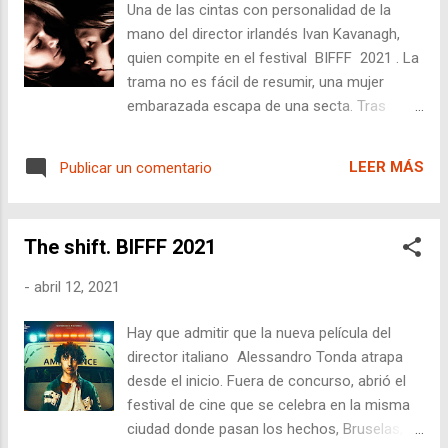
Una de las cintas con personalidad de la
eso. Sang-won comienza a tener pesadillas.
mano del director irlandés Ivan Kavanagh,
A causa de una obra a la que tiene que
quien compite en el festival BIFFF 2021 . La
asistir durante 2 meses, deja a Ina con una
trama no es fácil de resumir, una mujer
niñera. Mientras él está fuera, ella
embarazada escapa de una secta. Tras
desaparece sin dejar rastro. Está
tener al niño tienen una vida plácida, hasta
desesperado y ha agotado todas las demás
que la secta, o su imaginación, les encuentra
opciones cuando aparece Kyeong-hoon
LEER MÁS
Publicar un comentario
maldiciendo al niño, quien tiene que comer
(Nam-gil Kim, ) quien dice ser un exorcista.
un tipo de carne para no morir. Mientras un
Dice...
policía se enamora de la madre y la persigue
The shift. BIFFF 2021
para evitar que haya más muertes. La madre
tiene un pasado de violaciones y relaciones
-
abril 12, 2021
con el demonio. La excelente interpretación
del dúo madre e hijo (Laura y David)
Hay que admitir que la nueva película del
interpretados respectivamente por Andi
director italiano Alessandro Tonda atrapa
Matichak y Luke David Blumm, hacen muy
desde el inicio. Fuera de concurso, abrió el
apetecible la película. La especial simbiosis
festival de cine que se celebra en la misma
que hay entre madre e hijo parece saltar de
ciudad donde pasan los hechos, Bruselas,
la pantalla para jugar el papel verdadero de