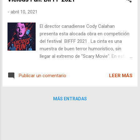
inexistentes, cortes en una línea histórica
aberrantes, falta de información
-
abril 10, 2021
suplementaria que haga al espectador
entender al resto de personajes. En
El director canadiense Cody Calahan
definitiva, ver esta cinta puede darnos una
presenta esta alocada obra en competición
idea de cómo no hacer agradable al
del festival BIFFF 2021 . La cinta es una
espectador una película de horror, nunca
muestra de buen terror humorístico, sin
mejor dicho. El director estadounidense Alex
llegar al extremo de "Scary Movie". En esta
Noyer ha hecho lo que ha podido, pero ni el
tenemos al protagonista Joel (Evan Marsh)
título parece muy original siguiendo los
en los años 80, por lo que no hay móvil: por
pasos de "Sound of Metal", cuya película
LEER MÁS
Publicar un comentario
lo que las situaciones son más dramáticas.
copian parte del título y de la idea, donde una
La falta de nuevas tecnologías es un papel
chica pierde la audición...
muy bien jugado por el director, que nos
MÁS ENTRADAS
hace darnos cuenta en múltiples
circunstancias, de lo dentro que se han
metido en nuestro cerebro estas
tecnologías: imposibilidad de coger un taxi
con el móvil, llamar a la policía si nos
quedamos encerrados en una cocina, y