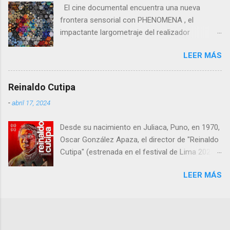
imágenes Desde el inicio, con ese pla...
El cine documental encuentra una nueva
frontera sensorial con PHENOMENA , el
impactante largometraje del realizador
australiano Josef Gatti , que presentó su
LEER MÁS
primer teaser y póster oficial antes de su
estreno mundial en el True/False Film Fest el 5
de marzo, seguido por su premiere europea en
Reinaldo Cutipa
CPH:DOX el 17 de marzo.
-
abril 17, 2024
Desde su nacimiento en Juliaca, Puno, en 1970,
Oscar González Apaza, el director de "Reinaldo
Cutipa" (estrenada en el festival de Lima 2023,
en cines 22 febrero 2024) , ha estado inmerso
LEER MÁS
en la búsqueda de expresar las complejidades y
desafíos que enfrenta la humanidad a través
del cine.