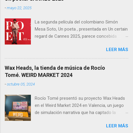
como una de las producciones más premiadas
-
mayo 22, 2025
en la historia del cine balear .
La segunda película del colombiano Simón
Mesa Soto, Un poeta , presentada en Un certain
regard de Cannes 2025, parece concebida
como un experimento: un ensayo tragicómico
LEER MÁS
sobre la creación artística, la decadencia
masculina, y la supuesta trascendencia de la
poesía en un mundo que no la necesita. Sin
Wax Heads, la tienda de música de Rocío
embargo, lo que podía haber sido un retrato
Tomé. WEIRD MARKET 2024
melancólico y lúcido sobre el fracaso —
-
octubre 05, 2024
personal y estético— termina convirtiéndose en
una acumulación de decisiones formales y
Rocío Tomé presentó su proyecto Wax Heads
narrativas que resultan más autoindulgentes
en el Weird Market 2024 en Valencia, un juego
que efectivas. Rodada en 16mm, con un
de simulación narrativa que ha captado la
formato 4:3 que busca evocar una estética de
atención del público y la crítica. El videojuego
otra época —quizá en correspondencia con la
LEER MÁS
viene precedido por el premio ganado en otro
anacronía de su protagonista y su universo