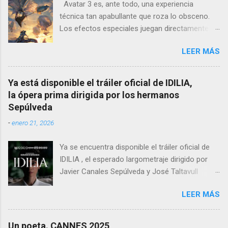
Avatar 3 es, ante todo, una experiencia
técnica tan apabullante que roza lo obsceno.
Los efectos especiales juegan directamente en
otra liga: no es que sean mejores que los de
LEER MÁS
otras películas, es que directamente parecen
inalcanzables para el resto del cine mundial
durante los próximos diez años. Todo es
Ya está disponible el tráiler oficial de IDILIA,
perfecto, fluido, bello, imposible. Cameron
la ópera prima dirigida por los hermanos
vuelve a demostrar que, si el cine fuera solo
Sepúlveda
ingeniería audiovisual, él sería el Ministerio
-
enero 21, 2026
entero.
Ya se encuentra disponible el tráiler oficial de
IDILIA , el esperado largometraje dirigido por
Javier Canales Sepúlveda y José Taltavull
Sepúlveda, que llegará a las salas de cine el
LEER MÁS
próximo 27 de febrero . Tras un destacado
recorrido por festivales nacionales e
internacionales, la película se ha consolidado
Un poeta. CANNES 2025