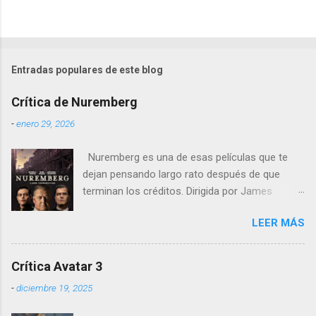
Entradas populares de este blog
Crítica de Nuremberg
-
enero 29, 2026
Nuremberg es una de esas películas que te
dejan pensando largo rato después de que
terminan los créditos. Dirigida por James
Vanderbilt , este drama histórico y thriller
LEER MÁS
psicológico se sumerge en los juicios de
Núremberg tras la Segunda Guerra Mundial ,
pero no se limita a recrear eventos judiciales.
Crítica Avatar 3
En cambio, enfoca su lente en la batalla mental
-
diciembre 19, 2025
entre un psiquiatra estadounidense y uno de
los nazis más notorios, Hermann Göring .