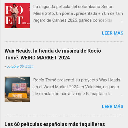
ingeniería audiovisual, él sería el Ministerio
La segunda película del colombiano Simón
entero.
Mesa Soto, Un poeta , presentada en Un certain
regard de Cannes 2025, parece concebida
como un experimento: un ensayo tragicómico
LEER MÁS
sobre la creación artística, la decadencia
masculina, y la supuesta trascendencia de la
poesía en un mundo que no la necesita. Sin
Wax Heads, la tienda de música de Rocío
embargo, lo que podía haber sido un retrato
Tomé. WEIRD MARKET 2024
melancólico y lúcido sobre el fracaso —
-
octubre 05, 2024
personal y estético— termina convirtiéndose en
una acumulación de decisiones formales y
Rocío Tomé presentó su proyecto Wax Heads
narrativas que resultan más autoindulgentes
en el Weird Market 2024 en Valencia, un juego
que efectivas. Rodada en 16mm, con un
de simulación narrativa que ha captado la
formato 4:3 que busca evocar una estética de
atención del público y la crítica. El videojuego
otra época —quizá en correspondencia con la
LEER MÁS
viene precedido por el premio ganado en otro
anacronía de su protagonista y su universo
festival a Mejor Música y Sonido. Wax Heads se
poético marginal—, Un poeta se construye
centra en la experiencia de gestionar una tienda
desde el principio como una película que
Las 60 películas españolas más taquilleras
de discos, donde los jugadores deberán