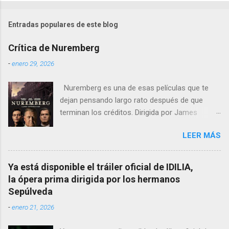
Entradas populares de este blog
Crítica de Nuremberg
-
enero 29, 2026
Nuremberg es una de esas películas que te
dejan pensando largo rato después de que
terminan los créditos. Dirigida por James
Vanderbilt , este drama histórico y thriller
LEER MÁS
psicológico se sumerge en los juicios de
Núremberg tras la Segunda Guerra Mundial ,
pero no se limita a recrear eventos judiciales.
Ya está disponible el tráiler oficial de IDILIA,
En cambio, enfoca su lente en la batalla mental
la ópera prima dirigida por los hermanos
entre un psiquiatra estadounidense y uno de
Sepúlveda
los nazis más notorios, Hermann Göring .
-
enero 21, 2026