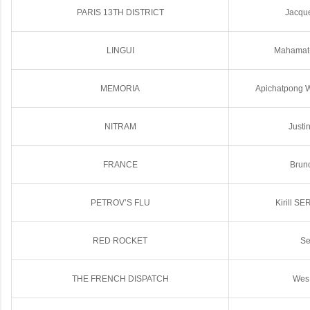
PARIS 13TH DISTRICT
Jacqu
LINGUI
Mahamat
MEMORIA
Apichatpong
NITRAM
Justi
FRANCE
Brun
PETROV’S FLU
Kirill S
RED ROCKET
Se
THE FRENCH DISPATCH
Wes