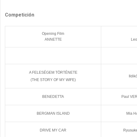
Competición
Opening Film
ANNETTE
Leo
A FELESÉGEM TÖRTÉNETE
Ildi
(THE STORY OF MY WIFE)
BENEDETTA
Paul VE
BERGMAN ISLAND
Mia H
DRIVE MY CAR
Ryusuk