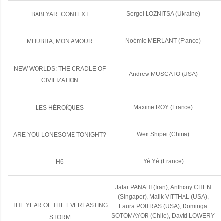
Sergei LOZNITSA (Ukraine)
BABI YAR. CONTEXT
Noémie MERLANT (France)
MI IUBITA, MON AMOUR
NEW WORLDS: THE CRADLE OF
Andrew MUSCATO (USA)
CIVILIZATION
Maxime ROY (France)
LES HÉROÏQUES
Wen Shipei (China)
ARE YOU LONESOME TONIGHT?
Yé Yé (France)
H6
Jafar PANAHI (Iran), Anthony CHEN
(Singapor), Malik VITTHAL (USA),
THE YEAR OF THE EVERLASTING
Laura POITRAS (USA), Dominga
SOTOMAYOR (Chile), David LOWERY
STORM