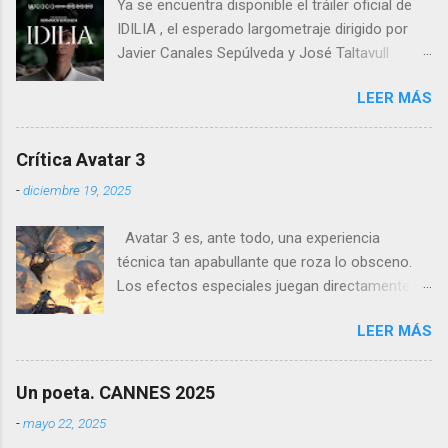
Ya se encuentra disponible el tráiler oficial de
IDILIA , el esperado largometraje dirigido por
Javier Canales Sepúlveda y José Taltavull
Sepúlveda, que llegará a las salas de cine el
LEER MÁS
próximo 27 de febrero . Tras un destacado
recorrido por festivales nacionales e
internacionales, la película se ha consolidado
Crítica Avatar 3
como una de las producciones más premiadas
-
diciembre 19, 2025
en la historia del cine balear .
Avatar 3 es, ante todo, una experiencia
técnica tan apabullante que roza lo obsceno.
Los efectos especiales juegan directamente en
otra liga: no es que sean mejores que los de
LEER MÁS
otras películas, es que directamente parecen
inalcanzables para el resto del cine mundial
durante los próximos diez años. Todo es
Un poeta. CANNES 2025
perfecto, fluido, bello, imposible. Cameron
-
mayo 22, 2025
vuelve a demostrar que, si el cine fuera solo