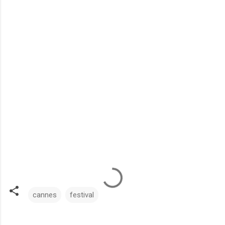
cannes
festival
C