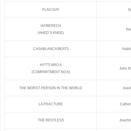
FLAG DAY
S
HA'BERECH
Nad
(AHED’S KNEE)
CASABLANCA BEATS
Nabi
HYTTI NRO 6
Juho K
(COMPARTMENT NO.6)
THE WORST PERSON IN THE WORLD
Joac
LA FRACTURE
Cather
THE RESTLESS
Joachi