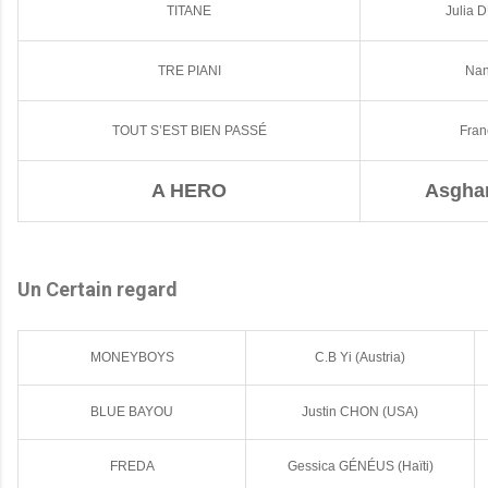
TITANE
Julia
TRE PIANI
Nan
TOUT S’EST BIEN PASSÉ
Fran
A HERO
Asghar
Un Certain regard
MONEYBOYS
C.B Yi (Austria)
BLUE BAYOU
Justin CHON (USA)
FREDA
Gessica GÉNÉUS (Haïti)