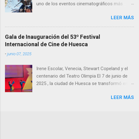
uno de los eventos cinematográficos más
relevantes del año. La tercera entrega de la
LEER MÁS
saga dirigida por James Cameron ha vuelto a
atraer al gran público a las salas, con cifras de
taquilla sólidas y un impacto notable en
Gala de Inauguración del 53º Festival
mercados europeos clave como Francia y
Internacional de Cine de Huesca
España , donde el cine de gran formato sigue
-
junio 07, 2025
teniendo un peso especial.
Irene Escolar, Venecia, Stewart Copeland y el
centenario del Teatro Olimpia El 7 de junio de
2025 , la ciudad de Huesca se transformó en
un faro del cine mundial con la gala de
LEER MÁS
inauguración de la 53ª edición del Festival
Internacional de Cine de Huesca , un evento
que marcó el inicio de una semana dedicada al
cortometraje y a la celebración de la cultura
cinematográfica. Con el Teatro Olimpia
abarrotado, el festival arrancó con una