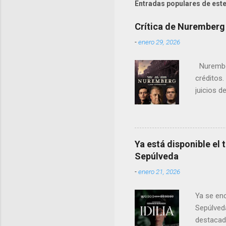
Entradas populares de este
Crítica de Nuremberg
-
enero 29, 2026
Nurember
créditos.
juicios d
cambio, e
notorios
Ya está disponible el 
Sepúlveda
-
enero 21, 2026
Ya se enc
Sepúlveda
destacado