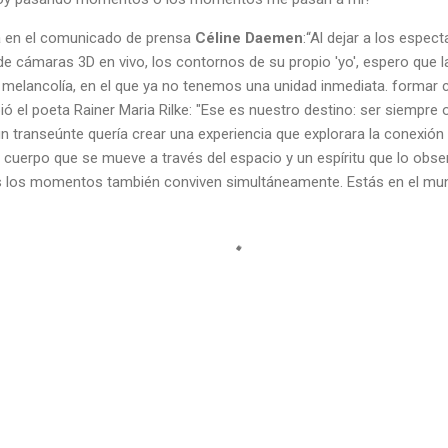
a en el comunicado de prensa
Céline Daemen
:“Al dejar a los espe
de cámaras 3D en vivo, los contornos de su propio 'yo', espero que l
 melancolía, en el que ya no tenemos una unidad inmediata. formar
ió el poeta Rainer Maria Rilke: "Ese es nuestro destino: ser siempr
 transeúnte quería crear una experiencia que explorara la conexión 
n cuerpo que se mueve a través del espacio y un espíritu que lo obse
s los momentos también conviven simultáneamente. Estás en el mun