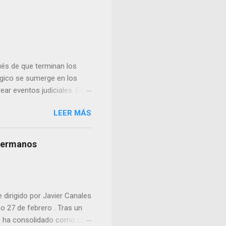
és de que terminan los
lógico se sumerge en los
ear eventos judiciales. En
nse y uno de los nazis más
LEER MÁS
s hermanos
e dirigido por Javier Canales
mo 27 de febrero . Tras un
 se ha consolidado como una