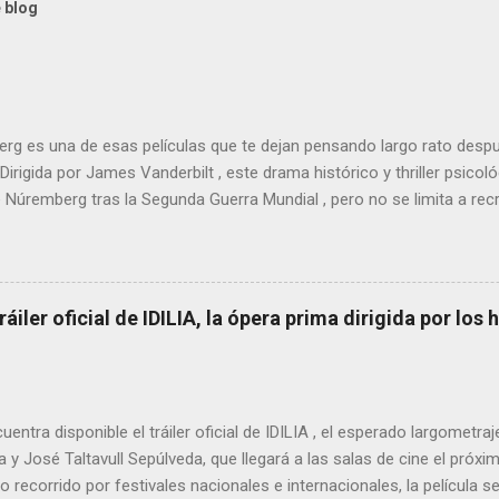
 blog
g es una de esas películas que te dejan pensando largo rato despu
 Dirigida por James Vanderbilt , este drama histórico y thriller psico
e Núremberg tras la Segunda Guerra Mundial , pero no se limita a recr
nfoca su lente en la batalla mental entre un psiquiatra estadounide
, Hermann Göring .
tráiler oficial de IDILIA, la ópera prima dirigida por lo
uentra disponible el tráiler oficial de IDILIA , el esperado largometraj
 y José Taltavull Sepúlveda, que llegará a las salas de cine el próxi
 recorrido por festivales nacionales e internacionales, la película