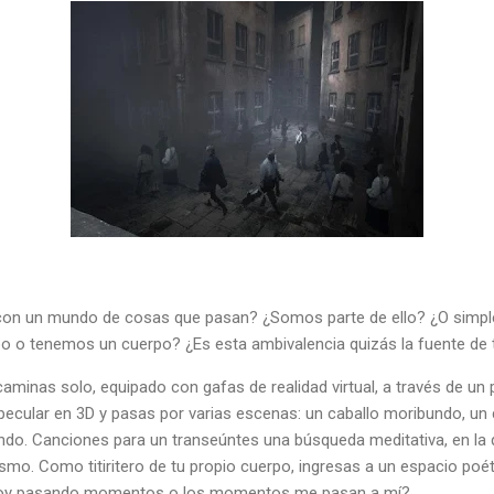
on un mundo de cosas que pasan? ¿Somos parte de ello? ¿O simp
 o tenemos un cuerpo? ¿Es esta ambivalencia quizás la fuente de 
caminas solo, equipado con gafas de realidad virtual, a través de un 
pecular en 3D y pasas por varias escenas: un caballo moribundo, un
do. Canciones para un transeúntes una búsqueda meditativa, en la q
ismo. Como titiritero de tu propio cuerpo, ingresas a un espacio poét
stoy pasando momentos o los momentos me pasan a mí?