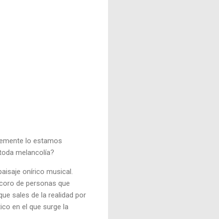
lemente lo estamos
toda melancolía?
paisaje onírico musical.
 coro de personas que
ue sales de la realidad por
ico en el que surge la