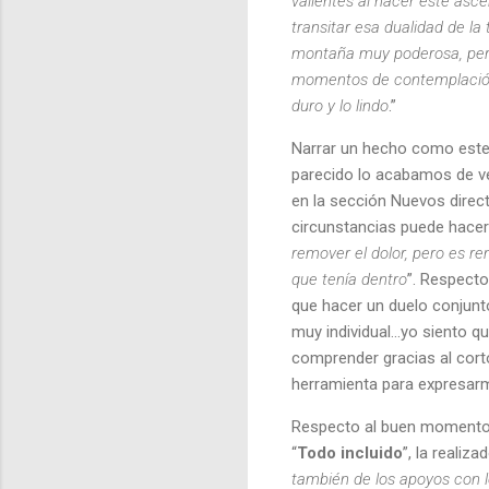
valientes al hacer este asc
transitar esa dualidad de la 
montaña muy poderosa, pero
momentos de contemplación 
duro y lo lindo
.”
Narrar un hecho como este, 
parecido lo acabamos de ve
en la sección Nuevos direc
circunstancias puede hace
remover el dolor, pero es re
que tenía dentro
”. Respect
que hacer un duelo conjunt
muy individual…yo siento q
comprender gracias al cort
herramienta para expresar
Respecto al buen momento 
“
Todo incluido
”, la realiza
también de los apoyos con 