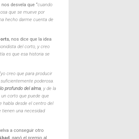
, nos desvela que “
cuando
cosa que se mueve por
e ha hecho darme cuenta de
orts
, nos dice que la idea
sonidista del corto, y creo
ía es que esa historia se
“
yo creo que para producir
o suficientemente poderosa.
 lo profundo del alma
, y de la
s un corto que puede que
 habla desde el centro del
e tienen una necesidad
elva a conseguir otro
Abad
, ganó el premio al