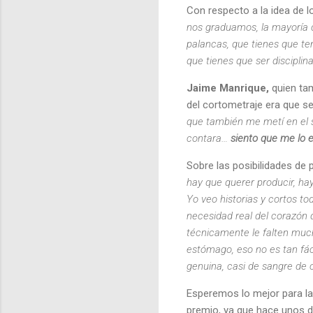
Con respecto a la idea de l
nos graduamos, la mayoría 
palancas, que tienes que te
que tienes que ser disciplin
Jaime Manrique,
quien tam
del cortometraje era que se
que también me metí en el s
contara…
siento que me lo 
Sobre las posibilidades de
hay que querer producir, ha
Yo veo historias y cortos to
necesidad real del corazón de
técnicamente le falten much
estómago, eso no es tan fác
genuina, casi de sangre de 
Esperemos lo mejor para la
premio, ya que hace unos d