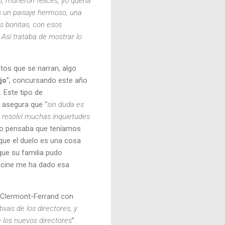
 murieron felices, yo quería
s un paisaje hermoso, una
 bonitas, con esos
Así trataba de mostrar lo
tos que se narran, algo
ijo
”, concursando este año
 Este tipo de
 asegura que “
sin duda es
, resolví muchas inquietudes
“yo pensaba que teníamos
que el duelo es una cosa
que su familia pudo
l cine me ha dado esa
a Clermont-Ferrand con
vas de los directores, y
 los nuevos directores
”.