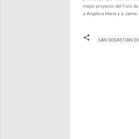
mejor proyecto del Foro de
a Angélica María y a Jaim
SAN SEBASTIAN 20
C
o
m
e
n
t
a
r
i
o