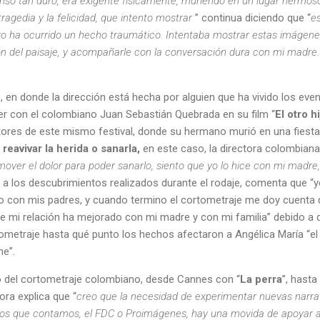
enso tan duro, era exigente físicamente, muriendo en un lugar hermoso,
tragedia y la felicidad, que intento mostrar
” continua diciendo que “
e
 ha ocurrido un hecho traumático. Intentaba mostrar estas imágenes
del paisaje, y acompañarle con la conversación dura con mi madre. 
en donde la dirección está hecha por alguien que ha vivido los even
r con el colombiano Juan Sebastián Quebrada en su film “
El otro h
tores de este mismo festival, donde su hermano murió en una fiesta.
r
reavivar la herida o sanarla,
en este caso, la directora colombiana
mover el dolor para poder sanarlo, siento que yo lo hice con mi madre
o a los descubrimientos realizados durante el rodaje, comenta que 
o con mis padres, y cuando termino el cortometraje me doy cuenta 
ue mi relación ha mejorado con mi madre y con mi familia” debido a 
ometraje hasta qué punto los hechos afectaron a Angélica María “e
me”.
del cortometraje colombiano, desde Cannes con “
La perra
”, hast
dora explica que “
creo que la necesidad de experimentar nuevas narrati
los que contamos, el FDC o Proimágenes, hay una movida de apoyar a