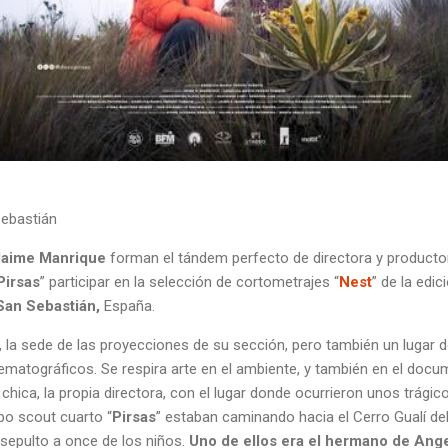
Sebastián
 Jaime Manrique
forman el tándem perfecto de directora y producto
Pirsas
” participar en la selección de cortometrajes “
Nest
” de la edic
San Sebastián,
España.
, la sede de las proyecciones de su sección, pero también un lugar
matográficos. Se respira arte en el ambiente, y también en el docu
chica, la propia directora, con el lugar donde ocurrieron unos trág
po scout cuarto “
Pirsas
” estaban caminando hacia el Cerro Gualí de
 sepulto a once de los niños.
Uno de ellos era el hermano de Ange