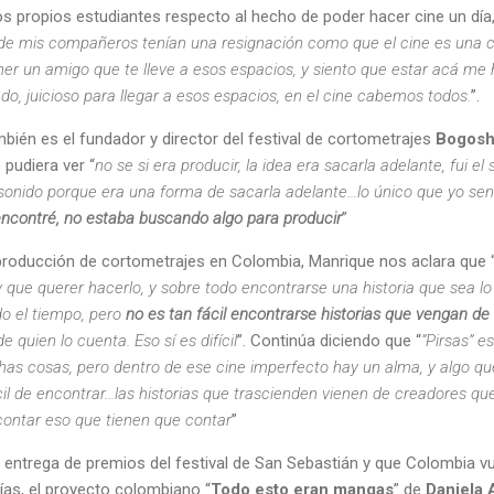
os propios estudiantes respecto al hecho de poder hacer cine un día
de mis compañeros tenían una resignación como que el cine es una 
ner un amigo que te lleve a esos espacios, y siento que estar acá m
ado, juicioso para llegar a esos espacios, en el cine cabemos todos.
”.
bién es el fundador y director del festival de cortometrajes
Bogosh
 pudiera ver “
no se si era producir, la idea era sacarla adelante, fui el 
onido porque era una forma de sacarla adelante…lo único que yo sent
encontré, no estaba buscando algo para producir
”
 producción de cortometrajes en Colombia, Manrique nos aclara que 
y que querer hacerlo, y sobre todo encontrarse una historia que sea l
do el tiempo, pero
no es tan fácil encontrarse historias que vengan de
 quien lo cuenta. Eso sí es difícil
”. Continúa diciendo que “
”Pirsas” e
as cosas, pero dentro de ese cine imperfecto hay un alma, y algo que
il de encontrar…las historias que trascienden vienen de creadores qu
contar eso que tienen que contar
”
 entrega de premios del festival de San Sebastián y que Colombia vu
ías, el proyecto colombiano “
Todo esto eran mangas
” de
Daniela 