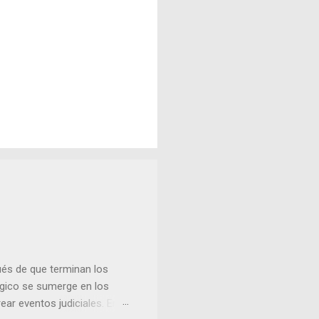
és de que terminan los
lógico se sumerge en los
ear eventos judiciales. En