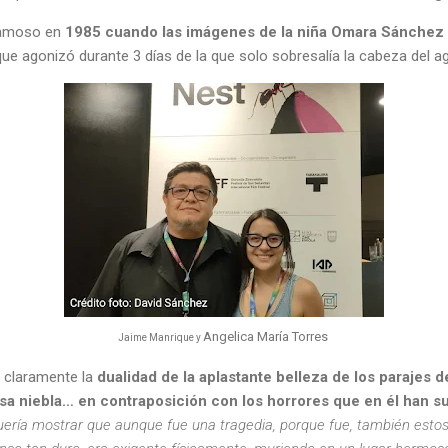
 famoso en
1985 cuando las imágenes de la niña Omara Sánchez 
que agonizó durante 3 días de la que solo sobresalía la cabeza del a
Angelica María Torres
Jaime Manrique y
e claramente la
dualidad de la aplastante belleza de los parajes 
iosa niebla… en contraposición con los horrores que en él han s
uería mostrar que aunque fue una tragedia, porque fue, también esto