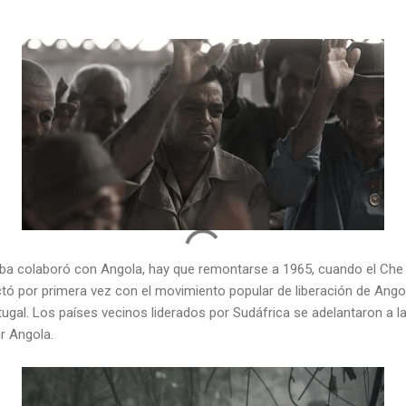
ba colaboró con Angola, hay que remontarse a 1965, cuando el Che
tó por primera vez con el movimiento popular de liberación de Ang
gal. Los países vecinos liderados por Sudáfrica se adelantaron a la
r Angola.