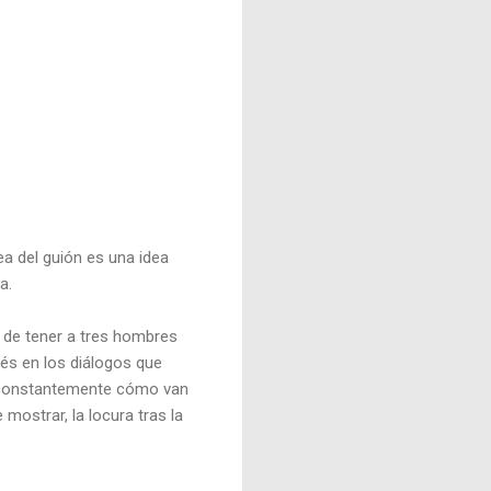
ea del guión es una idea
ma.
 de tener a tres hombres
rés en los diálogos que
ir constantemente cómo van
 mostrar, la locura tras la