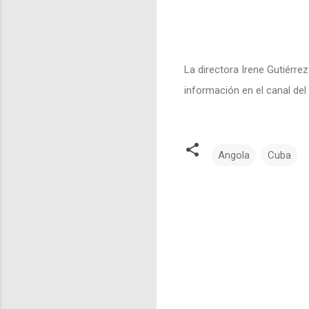
La directora Irene Gutiérr
información en el canal del 
Angola
Cuba
C
o
m
e
n
t
a