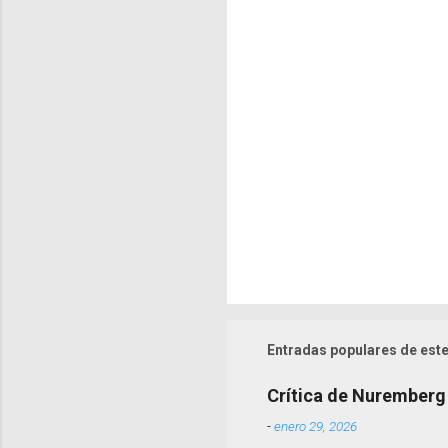
r
i
o
s
Entradas populares de este
Crítica de Nuremberg
-
enero 29, 2026