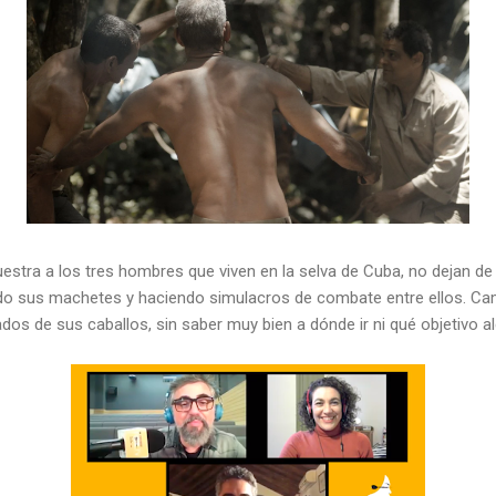
estra a los tres hombres que viven en la selva de Cuba, no dejan d
ando sus machetes y haciendo simulacros de combate entre ellos. C
s de sus caballos, sin saber muy bien a dónde ir ni qué objetivo a