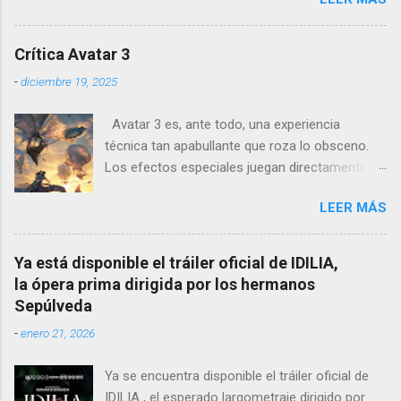
psicológico se sumerge en los juicios de
Núremberg tras la Segunda Guerra Mundial ,
pero no se limita a recrear eventos judiciales.
Crítica Avatar 3
En cambio, enfoca su lente en la batalla mental
-
diciembre 19, 2025
entre un psiquiatra estadounidense y uno de
los nazis más notorios, Hermann Göring .
Avatar 3 es, ante todo, una experiencia
técnica tan apabullante que roza lo obsceno.
Los efectos especiales juegan directamente en
otra liga: no es que sean mejores que los de
LEER MÁS
otras películas, es que directamente parecen
inalcanzables para el resto del cine mundial
durante los próximos diez años. Todo es
Ya está disponible el tráiler oficial de IDILIA,
perfecto, fluido, bello, imposible. Cameron
la ópera prima dirigida por los hermanos
vuelve a demostrar que, si el cine fuera solo
Sepúlveda
ingeniería audiovisual, él sería el Ministerio
-
enero 21, 2026
entero.
Ya se encuentra disponible el tráiler oficial de
IDILIA , el esperado largometraje dirigido por