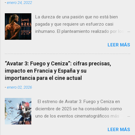
-
enero 24, 2022
La dureza de una pasión que no está bien
pagada y que requiere un esfuerzo casi
inhumano. El planteamiento realizado por los
directores y guionistas húngaros: László Csuja
LEER MÁS
y Anna Nemes es profundo, sutil, dejando que
la crudeza del mensaje nos llegue poco a poco,
que se vaya instalando en nuestros
“Avatar 3: Fuego y Ceniza”: cifras precisas,
pensamientos para sentirnos dentro de la
impacto en Francia y España y su
película. La fragilidad de los fuertes La
importancia para el cine actual
protagonista Edina , interpretada
-
enero 02, 2026
maravillosamente por la culturista Eszter
Csonka , deja con la boca abierta a las
El estreno de Avatar 3: Fuego y Ceniza en
academias de arte dramático al aparentar-
diciembre de 2025 se ha consolidado como
superar a muchas verdaderas profesionales de
uno de los eventos cinematográficos más
la actuación. Su pareja, Ádám, interpretado por
relevantes del año. La tercera entrega de la
György Turós es otro personaje de gimnasio y
LEER MÁS
saga dirigida por James Cameron ha vuelto a
que convence en pantalla. Ambos nos