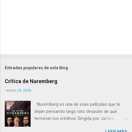
s
Entradas populares de este blog
Crítica de Nuremberg
-
enero 29, 2026
Nuremberg es una de esas películas que te
dejan pensando largo rato después de que
terminan los créditos. Dirigida por James
Vanderbilt , este drama histórico y thriller
LEER MÁS