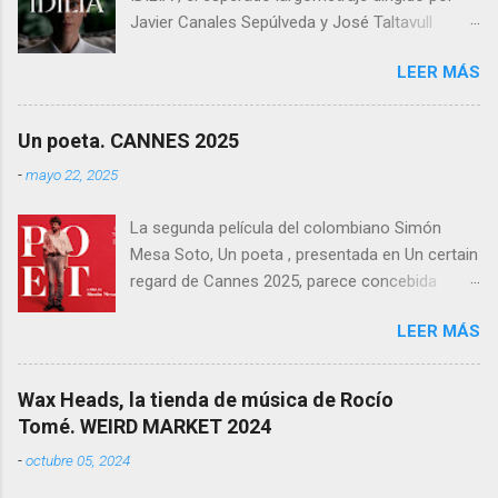
Javier Canales Sepúlveda y José Taltavull
Sepúlveda, que llegará a las salas de cine el
LEER MÁS
próximo 27 de febrero . Tras un destacado
recorrido por festivales nacionales e
internacionales, la película se ha consolidado
Un poeta. CANNES 2025
como una de las producciones más premiadas
-
mayo 22, 2025
en la historia del cine balear .
La segunda película del colombiano Simón
Mesa Soto, Un poeta , presentada en Un certain
regard de Cannes 2025, parece concebida
como un experimento: un ensayo tragicómico
LEER MÁS
sobre la creación artística, la decadencia
masculina, y la supuesta trascendencia de la
poesía en un mundo que no la necesita. Sin
Wax Heads, la tienda de música de Rocío
embargo, lo que podía haber sido un retrato
Tomé. WEIRD MARKET 2024
melancólico y lúcido sobre el fracaso —
-
octubre 05, 2024
personal y estético— termina convirtiéndose en
una acumulación de decisiones formales y