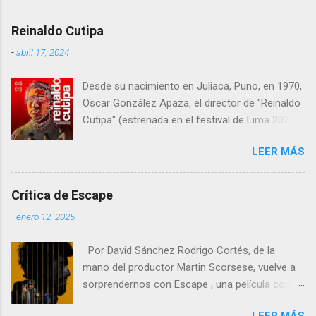
atraer al gran público a las salas, con cifras de
muestran su fragilidad a pesar de su aspecto,
taquilla sólidas y un impacto notable en
un viaje por los sueños que pueden alcanzar o
Reinaldo Cutipa
mercados europeos clave como Francia y
que ya alcanzaron y los miedos de haber
-
abril 17, 2024
España , donde el cine de gran formato sigue
dejado un pasado dorado sin que el tiempo
teniendo un peso especial.
perdone permitiendo recuperar. Deleite de
Desde su nacimiento en Juliaca, Puno, en 1970,
imágenes Desde el inicio, con ese pla...
Oscar González Apaza, el director de "Reinaldo
Cutipa" (estrenada en el festival de Lima 2023,
en cines 22 febrero 2024) , ha estado inmerso
LEER MÁS
en la búsqueda de expresar las complejidades y
desafíos que enfrenta la humanidad a través
del cine.
Crítica de Escape
-
enero 12, 2025
Por David Sánchez Rodrigo Cortés, de la
mano del productor Martin Scorsese, vuelve a
sorprendernos con Escape , una película con
un nombre poco original pero que mezcla