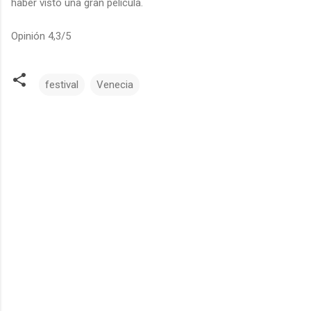
haber visto una gran película.
Opinión 4,3/5
festival
Venecia
C
o
m
e
n
t
a
r
i
o