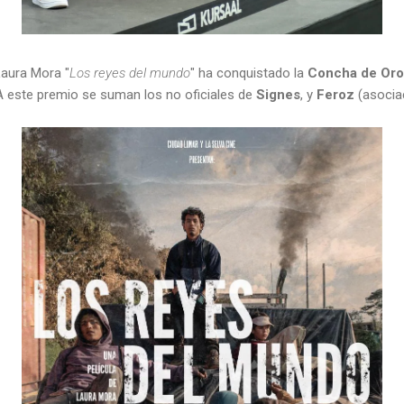
Laura Mora "
Los reyes del mundo
" ha conquistado la
Concha de Or
 A este premio se suman los no oficiales de
Signes
, y
Feroz
(asociac