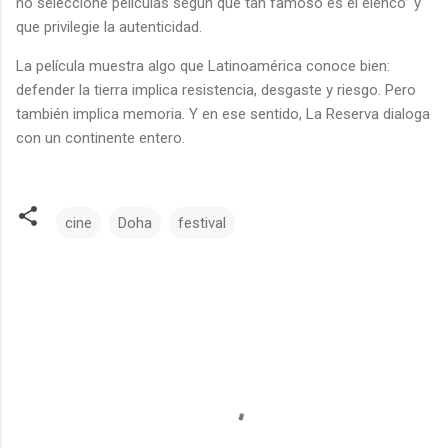
no seleccione películas según qué tan famoso es el elenco” y
que privilegie la autenticidad.
La película muestra algo que Latinoamérica conoce bien:
defender la tierra implica resistencia, desgaste y riesgo. Pero
también implica memoria. Y en ese sentido, La Reserva dialoga
con un continente entero.
cine
Doha
festival
C
o
m
e
n
t
a