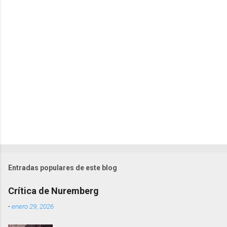
r
i
o
s
Entradas populares de este blog
Crítica de Nuremberg
-
enero 29, 2026