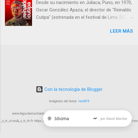
Desde su nacimiento en Juliaca, Puno, en 1970,
aunque no exentas de algunos tropiezos.
Oscar González Apaza, el director de "Reinaldo
Cutipa" (estrenada en el festival de Lima 2023,
en cines 22 febrero 2024) , ha estado inmerso
LEER MÁS
en la búsqueda de expresar las complejidades y
desafíos que enfrenta la humanidad a través
del cine.
Con la tecnología de Blogger
Imágenes del tema:
rion819
www.tegustamuchoelcine.com https://tegustamuchoelcine-com.translate.goog/?
🌐
por David Sánchez
_x_tr_sl=es&_x_tr_tl=fr https://tegustamuchoelcine-com.translate.goog/?_x_tr_sl=es&_x_tr_tl=en