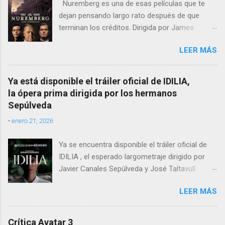
Nuremberg es una de esas películas que te
dejan pensando largo rato después de que
terminan los créditos. Dirigida por James
Vanderbilt , este drama histórico y thriller
LEER MÁS
psicológico se sumerge en los juicios de
Núremberg tras la Segunda Guerra Mundial ,
pero no se limita a recrear eventos judiciales.
Ya está disponible el tráiler oficial de IDILIA,
En cambio, enfoca su lente en la batalla mental
la ópera prima dirigida por los hermanos
entre un psiquiatra estadounidense y uno de
Sepúlveda
los nazis más notorios, Hermann Göring .
-
enero 21, 2026
Ya se encuentra disponible el tráiler oficial de
IDILIA , el esperado largometraje dirigido por
Javier Canales Sepúlveda y José Taltavull
Sepúlveda, que llegará a las salas de cine el
LEER MÁS
próximo 27 de febrero . Tras un destacado
recorrido por festivales nacionales e
internacionales, la película se ha consolidado
Crítica Avatar 3