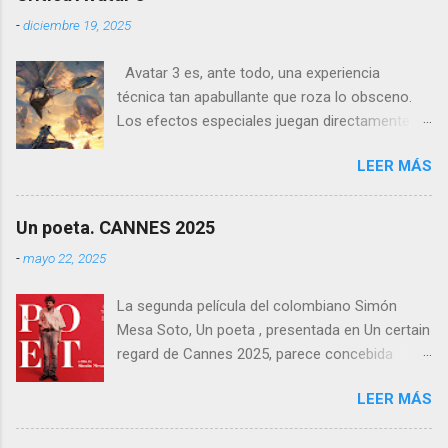
como una de las producciones más premiadas
-
diciembre 19, 2025
en la historia del cine balear .
Avatar 3 es, ante todo, una experiencia
técnica tan apabullante que roza lo obsceno.
Los efectos especiales juegan directamente en
otra liga: no es que sean mejores que los de
LEER MÁS
otras películas, es que directamente parecen
inalcanzables para el resto del cine mundial
durante los próximos diez años. Todo es
Un poeta. CANNES 2025
perfecto, fluido, bello, imposible. Cameron
-
mayo 22, 2025
vuelve a demostrar que, si el cine fuera solo
ingeniería audiovisual, él sería el Ministerio
La segunda película del colombiano Simón
entero.
Mesa Soto, Un poeta , presentada en Un certain
regard de Cannes 2025, parece concebida
como un experimento: un ensayo tragicómico
LEER MÁS
sobre la creación artística, la decadencia
masculina, y la supuesta trascendencia de la