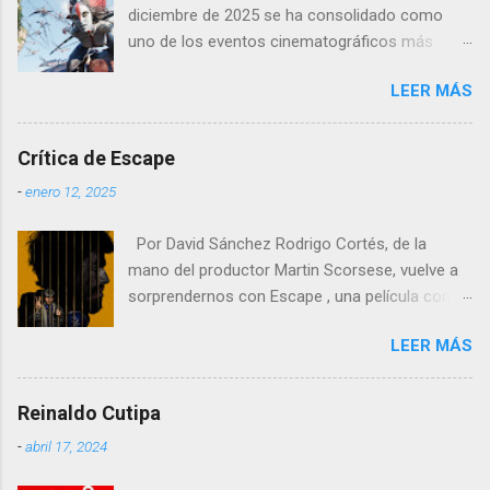
diciembre de 2025 se ha consolidado como
uno de los eventos cinematográficos más
relevantes del año. La tercera entrega de la
LEER MÁS
saga dirigida por James Cameron ha vuelto a
atraer al gran público a las salas, con cifras de
taquilla sólidas y un impacto notable en
Crítica de Escape
mercados europeos clave como Francia y
-
enero 12, 2025
España , donde el cine de gran formato sigue
teniendo un peso especial.
Por David Sánchez Rodrigo Cortés, de la
mano del productor Martin Scorsese, vuelve a
sorprendernos con Escape , una película con
un nombre poco original pero que mezcla
LEER MÁS
comedia negra, drama carcelario y elementos
kafkianos en una narrativa que resulta tan
extraña como fascinante. En esta obra, Cortés
Reinaldo Cutipa
nos demuestra que aún hay espacio en el cine
-
abril 17, 2024
español para historias arriesgadas,
innovadoras y profundamente humanas,