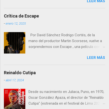
LEER MÁS
saga dirigida por James Cameron ha vuelto a
atraer al gran público a las salas, con cifras de
taquilla sólidas y un impacto notable en
Crítica de Escape
mercados europeos clave como Francia y
-
enero 12, 2025
España , donde el cine de gran formato sigue
teniendo un peso especial.
Por David Sánchez Rodrigo Cortés, de la
mano del productor Martin Scorsese, vuelve a
sorprendernos con Escape , una película con
un nombre poco original pero que mezcla
LEER MÁS
comedia negra, drama carcelario y elementos
kafkianos en una narrativa que resulta tan
extraña como fascinante. En esta obra, Cortés
Reinaldo Cutipa
nos demuestra que aún hay espacio en el cine
-
abril 17, 2024
español para historias arriesgadas,
innovadoras y profundamente humanas,
Desde su nacimiento en Juliaca, Puno, en 1970,
aunque no exentas de algunos tropiezos.
Oscar González Apaza, el director de "Reinaldo
Cutipa" (estrenada en el festival de Lima 2023,