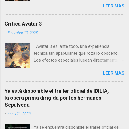
LEER MÁS
psicológico se sumerge en los juicios de
Núremberg tras la Segunda Guerra Mundial ,
pero no se limita a recrear eventos judiciales.
Crítica Avatar 3
En cambio, enfoca su lente en la batalla mental
-
diciembre 19, 2025
entre un psiquiatra estadounidense y uno de
los nazis más notorios, Hermann Göring .
Avatar 3 es, ante todo, una experiencia
técnica tan apabullante que roza lo obsceno.
Los efectos especiales juegan directamente en
otra liga: no es que sean mejores que los de
LEER MÁS
otras películas, es que directamente parecen
inalcanzables para el resto del cine mundial
durante los próximos diez años. Todo es
Ya está disponible el tráiler oficial de IDILIA,
perfecto, fluido, bello, imposible. Cameron
la ópera prima dirigida por los hermanos
vuelve a demostrar que, si el cine fuera solo
Sepúlveda
ingeniería audiovisual, él sería el Ministerio
-
enero 21, 2026
entero.
Ya se encuentra disponible el tráiler oficial de