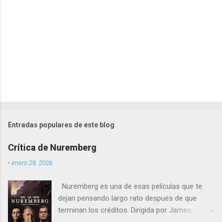
s
Entradas populares de este blog
Crítica de Nuremberg
-
enero 29, 2026
Nuremberg es una de esas películas que te
dejan pensando largo rato después de que
terminan los créditos. Dirigida por James
Vanderbilt , este drama histórico y thriller