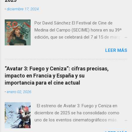
película. La fragilidad de los fuertes La
-
diciembre 17, 2024
protagonista Edina , interpretada
maravillosamente por la culturista Eszter
Por David Sánchez El Festival de Cine de
Csonka , deja con la boca abierta a las
Medina del Campo (SECIME) honra en su 39ª
academias de arte dramático al aparentar-
edición, que se celebrará del 7 al 15 de marzo
superar a muchas verdaderas profesionales de
de 2025 , la obra de Juanma Carrillo , un artista
la actuación. Su pareja, Ádám, interpretado por
LEER MÁS
cuya huella en el festival y el cine es indeleble.
György Turós es otro personaje de gimnasio y
Carrillo, fallecido en 2024, es el autor del cartel
que convence en pantalla. Ambos nos
oficial de esta edición, una creación cargada de
muestran su fragilidad a pesar de su aspecto,
“Avatar 3: Fuego y Ceniza”: cifras precisas,
emotividad y simbolismo.
un viaje por los sueños que pueden alcanzar o
impacto en Francia y España y su
que ya alcanzaron y los miedos de haber
importancia para el cine actual
dejado un pasado dorado sin que el tiempo
-
enero 02, 2026
perdone permitiendo recuperar. Deleite de
imágenes Desde el inicio, con ese pla...
El estreno de Avatar 3: Fuego y Ceniza en
diciembre de 2025 se ha consolidado como
uno de los eventos cinematográficos más
relevantes del año. La tercera entrega de la