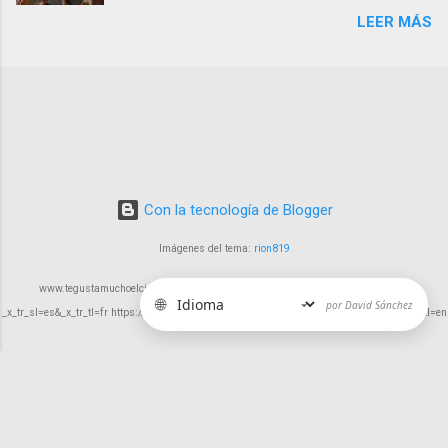
en cines 22 febrero 2024) , ha estado inmerso
LEER MÁS
en la búsqueda de expresar las complejidades y
desafíos que enfrenta la humanidad a través
del cine.
Con la tecnología de Blogger
Imágenes del tema:
rion819
www.tegustamuchoelcine.com https://tegustamuchoelcine-com.translate.goog/?
🌐
por David Sánchez
_x_tr_sl=es&_x_tr_tl=fr https://tegustamuchoelcine-com.translate.goog/?_x_tr_sl=es&_x_tr_tl=en