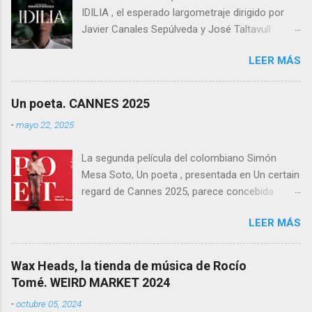
IDILIA , el esperado largometraje dirigido por
Javier Canales Sepúlveda y José Taltavull
Sepúlveda, que llegará a las salas de cine el
LEER MÁS
próximo 27 de febrero . Tras un destacado
recorrido por festivales nacionales e
internacionales, la película se ha consolidado
Un poeta. CANNES 2025
como una de las producciones más premiadas
-
mayo 22, 2025
en la historia del cine balear .
La segunda película del colombiano Simón
Mesa Soto, Un poeta , presentada en Un certain
regard de Cannes 2025, parece concebida
como un experimento: un ensayo tragicómico
LEER MÁS
sobre la creación artística, la decadencia
masculina, y la supuesta trascendencia de la
poesía en un mundo que no la necesita. Sin
Wax Heads, la tienda de música de Rocío
embargo, lo que podía haber sido un retrato
Tomé. WEIRD MARKET 2024
melancólico y lúcido sobre el fracaso —
-
octubre 05, 2024
personal y estético— termina convirtiéndose en