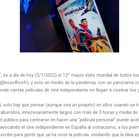
", es a día de hoy (3/1/2022) el 12º mayor éxito mundial de todos lo
 @boxofficefr), y esto en medio de la pandemia, con un panorama c
nde ciertas películas de cine independiente no llegan a costear los g
, solo hay que pensar (aunque sea un poquito) en ellos cuando se ha
, aburridos, innecesariamente largos con más de 3 horas y media de 
del público para centrarse en hacer una "película personal" puede ac
 avocando el cine independiente en España al ostracismo, a los premi
cribe para gente que ya ha visto la película, olvidando que la idea e