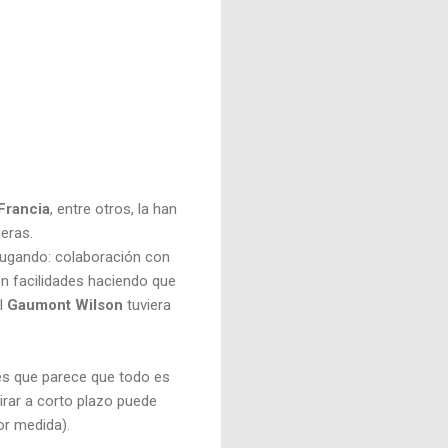
Francia
, entre otros, la han
ieras.
jugando: colaboración con
on facilidades haciendo que
el
Gaumont Wilson
tuviera
es que parece que todo es
Mirar a corto plazo puede
or medida).