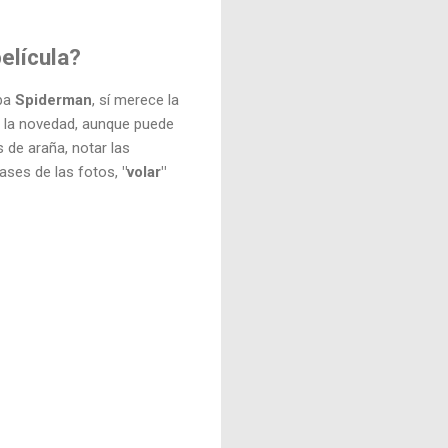
película?
ba
Spiderman
, sí merece la
 la novedad, aunque puede
s de araña, notar las
flases de las fotos,
"volar"