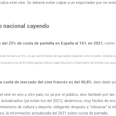
bra este cine. Se debería evitar culpar a un espectador por no enten
 nacional cayendo
o del 25% de cuota de pantalla en España al 16% en 2021
, como 
a de mercado a un 16%, y es que solo 6,8 millones de espectadores españoles vieron cine patrio. Contando con 
ha pasado a más de 40 millones gracias a Mama o papá, Way Down y El buen patrón, de Fernando León, que al 
la cuota de mercado del cine francés es del 40,8%
, dato dado po
el cine en uno u otro país, no ya por el público, sino también por la
 actualizados (ya están los del 2021), dinámicos, muy fáciles de enco
 ministerio de cultura y deporte, obligando después a "rebuscar" la i
o, la información actualizada del 2021 sobre cuota de pantalla.