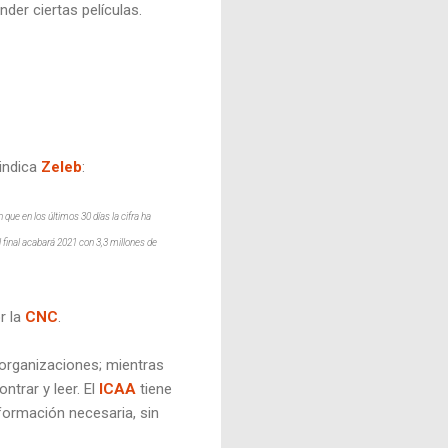
der ciertas películas.
indica
Zeleb
:
que en los últimos 30 días la cifra ha
final acabará 2021 con 3,3 millones de
r la
CNC
.
s organizaciones; mientras
ntrar y leer. El
ICAA
tiene
nformación necesaria, sin