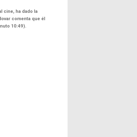
l cine, ha dado la
ovar comenta que él
inuto 10:49).