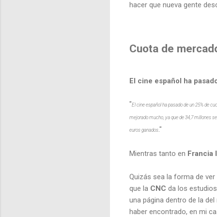
hacer que nueva gente descu
Cuota de mercado
El cine español ha pasad
"
El cine español ha pasado de un 25% de cuot
mejorado mucho, ya que de 34,7 millones se 
."
euros ganados
Mientras tanto en
Francia 
Quizás sea la forma de ver 
que la
CNC
da los estudios
una página dentro de la del
haber encontrado, en mi cas