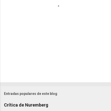
t
a
r
i
o
s
Entradas populares de este blog
Crítica de Nuremberg