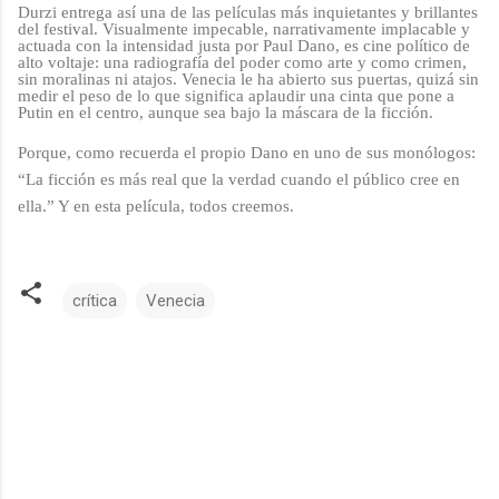
Durzi entrega así una de las películas más inquietantes y brillantes
del festival. Visualmente impecable, narrativamente implacable y
actuada con la intensidad justa por Paul Dano, es cine político de
alto voltaje: una radiografía del poder como arte y como crimen,
sin moralinas ni atajos. Venecia le ha abierto sus puertas, quizá sin
medir el peso de lo que significa aplaudir una cinta que pone a
Putin en el centro, aunque sea bajo la máscara de la ficción.
Porque, como recuerda el propio Dano en uno de sus monólogos:
“La ficción es más real que la verdad cuando el público cree en
ella.” Y en esta película, todos creemos.
crítica
Venecia
C
o
m
e
n