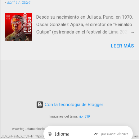
-
abril 17, 2024
español para historias arriesgadas,
innovadoras y profundamente humanas,
Desde su nacimiento en Juliaca, Puno, en 1970,
aunque no exentas de algunos tropiezos.
Oscar González Apaza, el director de "Reinaldo
Cutipa" (estrenada en el festival de Lima 2023,
en cines 22 febrero 2024) , ha estado inmerso
LEER MÁS
en la búsqueda de expresar las complejidades y
desafíos que enfrenta la humanidad a través
del cine.
Con la tecnología de Blogger
Imágenes del tema:
rion819
www.tegustamuchoelcine.com https://tegustamuchoelcine-com.translate.goog/?
🌐
por David Sánchez
_x_tr_sl=es&_x_tr_tl=fr https://tegustamuchoelcine-com.translate.goog/?_x_tr_sl=es&_x_tr_tl=en