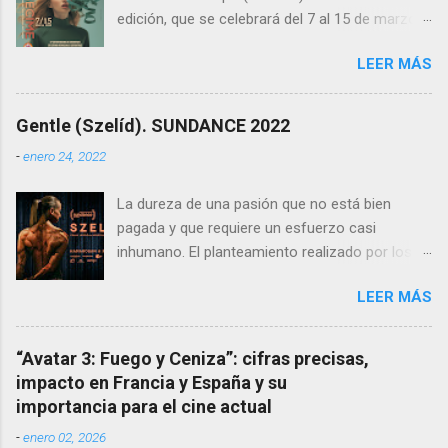
relaciones humanas y el vínculo que la música
vacíos, una especie de ...
edición, que se celebrará del 7 al 15 de marzo
crea entre las personas.
de 2025 , la obra de Juanma Carrillo , un artista
LEER MÁS
cuya huella en el festival y el cine es indeleble.
Carrillo, fallecido en 2024, es el autor del cartel
oficial de esta edición, una creación cargada de
Gentle (Szelíd). SUNDANCE 2022
emotividad y simbolismo.
-
enero 24, 2022
La dureza de una pasión que no está bien
pagada y que requiere un esfuerzo casi
inhumano. El planteamiento realizado por los
directores y guionistas húngaros: László Csuja
LEER MÁS
y Anna Nemes es profundo, sutil, dejando que
la crudeza del mensaje nos llegue poco a poco,
que se vaya instalando en nuestros
“Avatar 3: Fuego y Ceniza”: cifras precisas,
pensamientos para sentirnos dentro de la
impacto en Francia y España y su
película. La fragilidad de los fuertes La
importancia para el cine actual
protagonista Edina , interpretada
-
enero 02, 2026
maravillosamente por la culturista Eszter