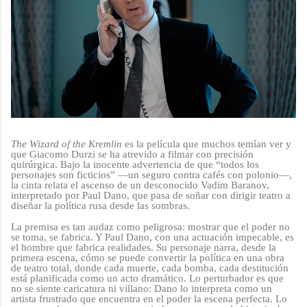
The Wizard of the Kremlin
es la película que muchos temían ver y
que Giacomo Durzi se ha atrevido a filmar con precisión
quirúrgica. Bajo la inocente advertencia de que “todos los
personajes son ficticios” —un seguro contra cafés con polonio—,
la cinta relata el ascenso de un desconocido Vadim Baranov,
interpretado por Paul Dano, que pasa de soñar con dirigir teatro a
diseñar la política rusa desde las sombras.
La premisa es tan audaz como peligrosa: mostrar que el poder no
se toma, se fabrica. Y Paul Dano, con una actuación impecable, es
el hombre que fabrica realidades. Su personaje narra, desde la
primera escena, cómo se puede convertir la política en una obra
de teatro total, donde cada muerte, cada bomba, cada destitución
está planificada como un acto dramático. Lo perturbador es que
no se siente caricatura ni villano: Dano lo interpreta como un
artista frustrado que encuentra en el poder la escena perfecta. Lo