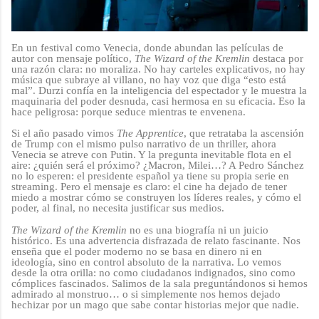
En un festival como Venecia, donde abundan las películas de
autor con mensaje político,
The Wizard of the Kremlin
destaca por
una razón clara: no moraliza. No hay carteles explicativos, no hay
música que subraye al villano, no hay voz que diga “esto está
mal”. Durzi confía en la inteligencia del espectador y le muestra la
maquinaria del poder desnuda, casi hermosa en su eficacia. Eso la
hace peligrosa: porque seduce mientras te envenena.
Si el año pasado vimos
The Apprentice
, que retrataba la ascensión
de Trump con el mismo pulso narrativo de un thriller, ahora
Venecia se atreve con Putin. Y la pregunta inevitable flota en el
aire: ¿quién será el próximo? ¿Macron, Milei…? A Pedro Sánchez
no lo esperen: el presidente español ya tiene su propia serie en
streaming. Pero el mensaje es claro: el cine ha dejado de tener
miedo a mostrar cómo se construyen los líderes reales, y cómo el
poder, al final, no necesita justificar sus medios.
The Wizard of the Kremlin
no es una biografía ni un juicio
histórico. Es una advertencia disfrazada de relato fascinante. Nos
enseña que el poder moderno no se basa en dinero ni en
ideología, sino en control absoluto de la narrativa. Lo vemos
desde la otra orilla: no como ciudadanos indignados, sino como
cómplices fascinados. Salimos de la sala preguntándonos si hemos
admirado al monstruo… o si simplemente nos hemos dejado
hechizar por un mago que sabe contar historias mejor que nadie.