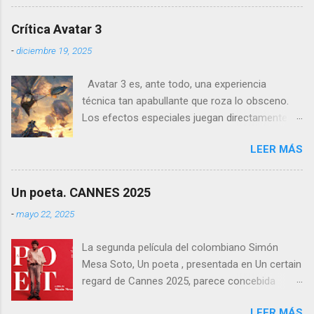
recorrido por festivales nacionales e
internacionales, la película se ha consolidado
Crítica Avatar 3
como una de las producciones más premiadas
-
diciembre 19, 2025
en la historia del cine balear .
Avatar 3 es, ante todo, una experiencia
técnica tan apabullante que roza lo obsceno.
Los efectos especiales juegan directamente en
otra liga: no es que sean mejores que los de
LEER MÁS
otras películas, es que directamente parecen
inalcanzables para el resto del cine mundial
durante los próximos diez años. Todo es
Un poeta. CANNES 2025
perfecto, fluido, bello, imposible. Cameron
-
mayo 22, 2025
vuelve a demostrar que, si el cine fuera solo
ingeniería audiovisual, él sería el Ministerio
La segunda película del colombiano Simón
entero.
Mesa Soto, Un poeta , presentada en Un certain
regard de Cannes 2025, parece concebida
como un experimento: un ensayo tragicómico
LEER MÁS