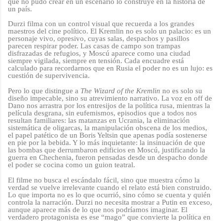
que no pudo crear en un escenario lo construye en la historia de
un país.
Durzi filma con un control visual que recuerda a los grandes
maestros del cine político. El Kremlin no es solo un palacio: es un
personaje vivo, opresivo, cuyas salas, despachos y pasillos
parecen respirar poder. Las casas de campo son trampas
disfrazadas de refugios, y Moscú aparece como una ciudad
siempre vigilada, siempre en tensión. Cada encuadre está
calculado para recordarnos que en Rusia el poder no es un lujo: es
cuestión de supervivencia.
Pero lo que distingue a
The Wizard of the Kremlin
no es solo su
diseño impecable, sino su atrevimiento narrativo. La voz en off de
Dano nos arrastra por los entresijos de la política rusa, mientras la
película desgrana, sin eufemismos, episodios que a todos nos
resultan familiares: las matanzas en Ucrania, la eliminación
sistemática de oligarcas, la manipulación obscena de los medios,
el papel patético de un Boris Yeltsin que apenas podía sostenerse
en pie por la bebida. Y lo más inquietante: la insinuación de que
las bombas que derrumbaron edificios en Moscú, justificando la
guerra en Chechenia, fueron pensadas desde un despacho donde
el poder se cocina como un guion teatral.
El filme no busca el escándalo fácil, sino que muestra cómo la
verdad se vuelve irrelevante cuando el relato está bien construido.
Lo que importa no es lo que ocurrió, sino cómo se cuenta y quién
controla la narración. Durzi no necesita mostrar a Putin en exceso,
aunque aparece más de lo que nos podríamos imaginar. El
verdadero protagonista es ese “mago” que convierte la política en