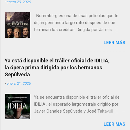
-
enero 29, 2026
Nuremberg es una de esas películas que te
dejan pensando largo rato después de que
terminan los créditos. Dirigida por James
Vanderbilt , este drama histórico y thriller
LEER MÁS
psicológico se sumerge en los juicios de
Núremberg tras la Segunda Guerra Mundial ,
pero no se limita a recrear eventos judiciales.
Ya está disponible el tráiler oficial de IDILIA,
En cambio, enfoca su lente en la batalla mental
la ópera prima dirigida por los hermanos
entre un psiquiatra estadounidense y uno de
Sepúlveda
los nazis más notorios, Hermann Göring .
-
enero 21, 2026
Ya se encuentra disponible el tráiler oficial de
IDILIA , el esperado largometraje dirigido por
Javier Canales Sepúlveda y José Taltavull
Sepúlveda, que llegará a las salas de cine el
LEER MÁS
próximo 27 de febrero . Tras un destacado