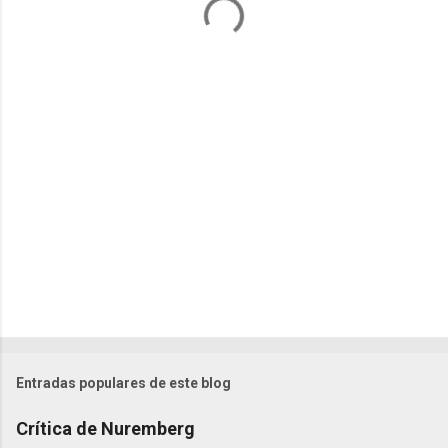
t
a
r
i
o
s
Entradas populares de este blog
Crítica de Nuremberg