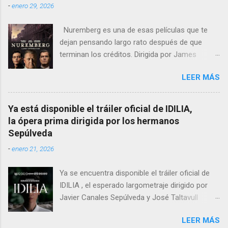
-
enero 29, 2026
Nuremberg es una de esas películas que te
dejan pensando largo rato después de que
terminan los créditos. Dirigida por James
Vanderbilt , este drama histórico y thriller
LEER MÁS
psicológico se sumerge en los juicios de
Núremberg tras la Segunda Guerra Mundial ,
pero no se limita a recrear eventos judiciales.
Ya está disponible el tráiler oficial de IDILIA,
En cambio, enfoca su lente en la batalla mental
la ópera prima dirigida por los hermanos
entre un psiquiatra estadounidense y uno de
Sepúlveda
los nazis más notorios, Hermann Göring .
-
enero 21, 2026
Ya se encuentra disponible el tráiler oficial de
IDILIA , el esperado largometraje dirigido por
Javier Canales Sepúlveda y José Taltavull
Sepúlveda, que llegará a las salas de cine el
LEER MÁS
próximo 27 de febrero . Tras un destacado