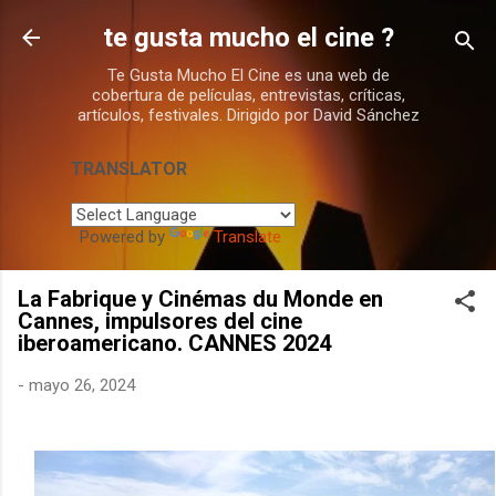
Ir al contenido principal
te gusta mucho el cine ?
Te Gusta Mucho El Cine es una web de
cobertura de películas, entrevistas, críticas,
artículos, festivales. Dirigido por David Sánchez
TRANSLATOR
Powered by
Translate
La Fabrique y Cinémas du Monde en
Cannes, impulsores del cine
iberoamericano. CANNES 2024
-
mayo 26, 2024