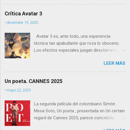
recorrido por festivales nacionales e
internacionales, la película se ha consolidado
Crítica Avatar 3
como una de las producciones más premiadas
-
diciembre 19, 2025
en la historia del cine balear .
Avatar 3 es, ante todo, una experiencia
técnica tan apabullante que roza lo obsceno.
Los efectos especiales juegan directamente en
otra liga: no es que sean mejores que los de
LEER MÁS
otras películas, es que directamente parecen
inalcanzables para el resto del cine mundial
durante los próximos diez años. Todo es
Un poeta. CANNES 2025
perfecto, fluido, bello, imposible. Cameron
-
mayo 22, 2025
vuelve a demostrar que, si el cine fuera solo
ingeniería audiovisual, él sería el Ministerio
La segunda película del colombiano Simón
entero.
Mesa Soto, Un poeta , presentada en Un certain
regard de Cannes 2025, parece concebida
como un experimento: un ensayo tragicómico