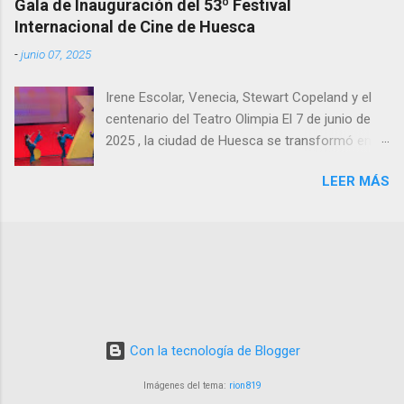
Gala de Inauguración del 53º Festival
mercados europeos clave como Francia y
Internacional de Cine de Huesca
España , donde el cine de gran formato sigue
-
junio 07, 2025
teniendo un peso especial.
Irene Escolar, Venecia, Stewart Copeland y el
centenario del Teatro Olimpia El 7 de junio de
2025 , la ciudad de Huesca se transformó en
un faro del cine mundial con la gala de
LEER MÁS
inauguración de la 53ª edición del Festival
Internacional de Cine de Huesca , un evento
que marcó el inicio de una semana dedicada al
cortometraje y a la celebración de la cultura
cinematográfica. Con el Teatro Olimpia
abarrotado, el festival arrancó con una
atmósfera cargada de emoción, navegando por
“ aguas cinematográficas venecianas ” al rendir
Con la tecnología de Blogger
homenaje al Festival Internacional de Cine de
Venecia , país invitado y receptor del
Imágenes del tema:
rion819
prestigioso Premio Pepe Escriche . La velada,