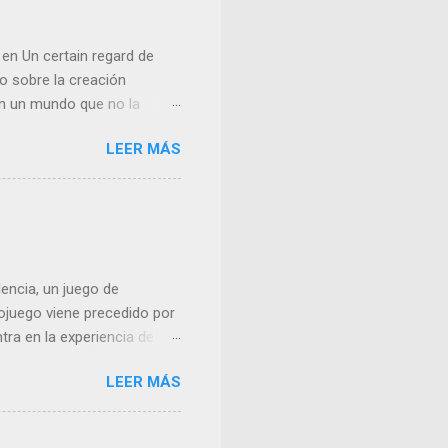
en Un certain regard de
 sobre la creación
 en un mundo que no la
do sobre el fracaso —
LEER MÁS
es formales y narrativas
ormato 4:3 que busca
ía de su protagonista y su
una película que demanda
 del encuadre cuadrado,
mo gestos estéticos vacíos,
encia, un juego de
deojuego viene precedido por
ra en la experiencia de
na clientela peculiar,
LEER MÁS
uego invita a explorar no
entre las personas.