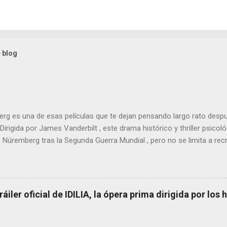
 blog
g es una de esas películas que te dejan pensando largo rato despu
 Dirigida por James Vanderbilt , este drama histórico y thriller psico
e Núremberg tras la Segunda Guerra Mundial , pero no se limita a recr
nfoca su lente en la batalla mental entre un psiquiatra estadounide
, Hermann Göring .
tráiler oficial de IDILIA, la ópera prima dirigida por lo