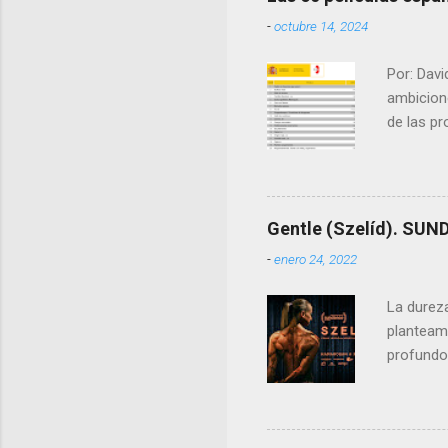
-
octubre 14, 2024
Por: Dav
ambicion
de las p
presupue
ICAA y a
fiables. 
cine como
Gentle (Szelíd). SU
forma de 
-
enero 24, 2022
cultura s
La durez
planteam
profundo,
nuestros 
Edina , i
academia