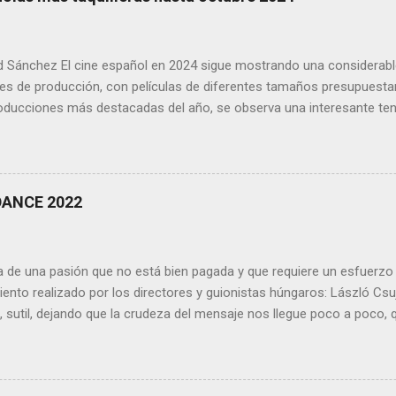
id Sánchez El cine español en 2024 sigue mostrando una considerabl
es de producción, con películas de diferentes tamaños presupuesta
roducciones más destacadas del año, se observa una interesante te
stos y recaudación. Como curiosidad tenemos la lista de recaudació
lguno de los presupuestos de algunos film, aunque estos últimos en
Siempre hay que tener en cuenta las dos vertientes de los números, l
 un negocio donde ganar dinero con un film gracias a los espectado
NDANCE 2022
ver donde la "excepción cultural" a la francesa es lo lógico, es decir,
in pensar en que generar dinero a traves de los espectadores sea el 
a de una pasión que no está bien pagada y que requiere un esfuerzo 
iento realizado por los directores y guionistas húngaros: László C
 sutil, dejando que la crudeza del mensaje nos llegue poco a poco, 
pensamientos para sentirnos dentro de la película. La fragilidad de 
nterpretada maravillosamente por la culturista Eszter Csonka , deja co
s de arte dramático al aparentar-superar a muchas verdaderas profe