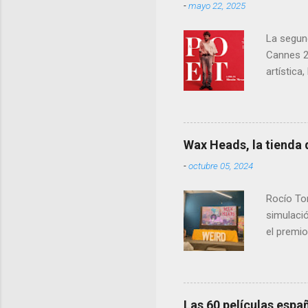
-
mayo 22, 2025
La segun
Cannes 2
artística
necesita.
personal
que resu
evocar u
Wax Heads, la tienda
universo
-
octubre 05, 2024
ser tomad
lejos de 
Rocío To
una espec
simulació
el premio
gestionar
apasionad
solo el n
Las 60 películas espa