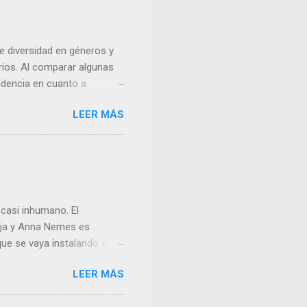
e diversidad en géneros y
rios. Al comparar algunas
ndencia en cuanto a
n de cada film dada por el
LEER MÁS
 ocasiones no son del todo
os que apuestan por ver el
res es lo deseable, y otra
 el cine para transmitir
fin.
casi inhumano. El
suja y Anna Nemes es
que se vaya instalando en
los fuertes La protagonista
LEER MÁS
n la boca abierta a las
sionales de la actuación.