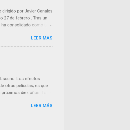
e dirigido por Javier Canales
mo 27 de febrero . Tras un
 se ha consolidado como una
LEER MÁS
 obsceno. Los efectos
e otras películas, es que
os próximos diez años. Todo
ne fuera solo ingeniería
LEER MÁS