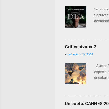
Ya se enc
Sepúlveda
destacado
de las pr
Crítica Avatar 3
-
diciembre 19, 2025
Avatar 3 
especiale
directame
es perfec
audiovisua
Un poeta. CANNES 20