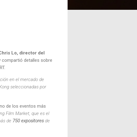
Chris Lo, director del
y compartió detalles sobre
RT.
ción en el mercado de
Kong seleccionadas por
uno de los eventos más
g Film Market, que es el
 más de
750 expositores
de