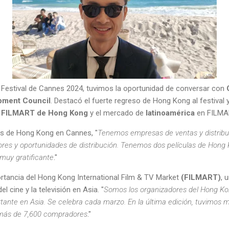
o Festival de Cannes 2024, tuvimos la oportunidad de conversar con
pment Council
. Destacó el fuerte regreso de Hong Kong al festival 
o
FILMART de Hong Kong
y el mercado de
latinoamérica
en FILMA
s de Hong Kong en Cannes, "
Tenemos empresas de ventas y distribu
s y oportunidades de distribución. Tenemos dos películas de Hong 
 muy gratificante
."
rtancia del Hong Kong International Film & TV Market
(FILMART)
, 
l cine y la televisión en Asia. "
Somos los organizadores del Hong Kon
ante en Asia. Se celebra cada marzo. En la última edición, tuvimos
 más de 7,600 compradores
."