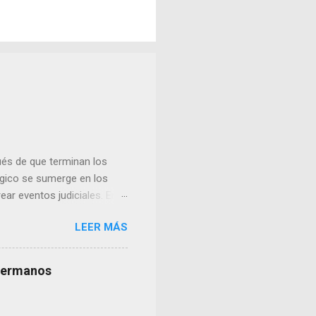
és de que terminan los
lógico se sumerge en los
ear eventos judiciales. En
nse y uno de los nazis más
LEER MÁS
s hermanos