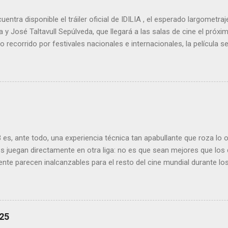
uentra disponible el tráiler oficial de IDILIA , el esperado largometraj
 y José Taltavull Sepúlveda, que llegará a las salas de cine el próxi
 recorrido por festivales nacionales e internacionales, la película
oducciones más premiadas en la historia del cine balear .
es, ante todo, una experiencia técnica tan apabullante que roza lo
s juegan directamente en otra liga: no es que sean mejores que los d
nte parecen inalcanzables para el resto del cine mundial durante l
to, fluido, bello, imposible. Cameron vuelve a demostrar que, si el ci
l, él sería el Ministerio entero.
25