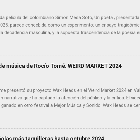
da película del colombiano Simón Mesa Soto, Un poeta , presentada 
025, parece concebida como un experimento: un ensayo tragicómico
, la decadencia masculina, y la supuesta trascendencia de la poesía
 Sin embargo, lo que podía haber sido un retrato melancólico y lúci
 y estético— termina convirtiéndose en una acumulación de decision
ltan más autoindulgentes que efectivas. Rodada en 16mm, con un f
na estética de otra época —quizá en correspondencia con la anacron
 de música de Rocío Tomé. WEIRD MARKET 2024
 poético marginal—, Un poeta se construye desde el principio como 
a en serio. Y esa es precisamente su trampa: el uso del celuloide y
ser herramientas expresivas al servicio de la historia, se sienten co
mé presentó su proyecto Wax Heads en el Weird Market 2024 en Val
ie de ...
n narrativa que ha captado la atención del público y la crítica. El vi
 ganado en otro festival a Mejor Música y Sonido. Wax Heads se cent
 una tienda de discos, donde los jugadores deberán interactuar con u
a por la música y cargada de historias personales. Según Rocío, el j
egocio, sino las relaciones humanas y el vínculo que la música crea 
ñolas más taquilleras hasta octubre 2024