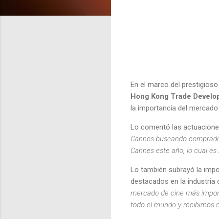
En el marco del prestigios
Hong Kong Trade Develo
la importancia del mercad
Lo comentó las actuacione
Cannes buscando compradore
Cannes este año, lo cual es
Lo también subrayó la impo
destacados en la industria de
mercado de cine más import
todo el mundo y recibimos