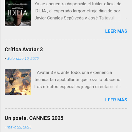
Ya se encuentra disponible el tráiler oficial de
IDILIA , el esperado largometraje dirigido por
Javier Canales Sepúlveda y José Taltavull
Sepúlveda, que llegará a las salas de cine el
LEER MÁS
próximo 27 de febrero . Tras un destacado
recorrido por festivales nacionales e
internacionales, la película se ha consolidado
Crítica Avatar 3
como una de las producciones más premiadas
-
diciembre 19, 2025
en la historia del cine balear .
Avatar 3 es, ante todo, una experiencia
técnica tan apabullante que roza lo obsceno.
Los efectos especiales juegan directamente en
otra liga: no es que sean mejores que los de
LEER MÁS
otras películas, es que directamente parecen
inalcanzables para el resto del cine mundial
durante los próximos diez años. Todo es
Un poeta. CANNES 2025
perfecto, fluido, bello, imposible. Cameron
-
mayo 22, 2025
vuelve a demostrar que, si el cine fuera solo