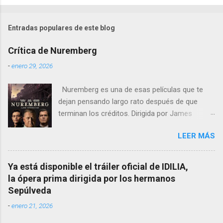
Entradas populares de este blog
Crítica de Nuremberg
-
enero 29, 2026
Nuremberg es una de esas películas que te
dejan pensando largo rato después de que
terminan los créditos. Dirigida por James
Vanderbilt , este drama histórico y thriller
LEER MÁS
psicológico se sumerge en los juicios de
Núremberg tras la Segunda Guerra Mundial ,
pero no se limita a recrear eventos judiciales.
Ya está disponible el tráiler oficial de IDILIA,
En cambio, enfoca su lente en la batalla mental
la ópera prima dirigida por los hermanos
entre un psiquiatra estadounidense y uno de
Sepúlveda
los nazis más notorios, Hermann Göring .
-
enero 21, 2026