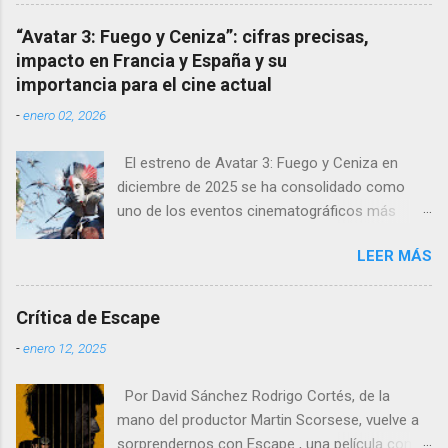
Carrillo, fallecido en 2024, es el autor del cartel
que convence en pantalla. Ambos nos
oficial de esta edición, una creación cargada de
muestran su fragilidad a pesar de su aspecto,
“Avatar 3: Fuego y Ceniza”: cifras precisas,
emotividad y simbolismo.
un viaje por los sueños que pueden alcanzar o
impacto en Francia y España y su
que ya alcanzaron y los miedos de haber
importancia para el cine actual
dejado un pasado dorado sin que el tiempo
-
enero 02, 2026
perdone permitiendo recuperar. Deleite de
imágenes Desde el inicio, con ese pla...
El estreno de Avatar 3: Fuego y Ceniza en
diciembre de 2025 se ha consolidado como
uno de los eventos cinematográficos más
relevantes del año. La tercera entrega de la
LEER MÁS
saga dirigida por James Cameron ha vuelto a
atraer al gran público a las salas, con cifras de
taquilla sólidas y un impacto notable en
Crítica de Escape
mercados europeos clave como Francia y
-
enero 12, 2025
España , donde el cine de gran formato sigue
teniendo un peso especial.
Por David Sánchez Rodrigo Cortés, de la
mano del productor Martin Scorsese, vuelve a
sorprendernos con Escape , una película con