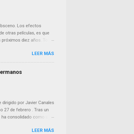
 obsceno. Los efectos
e otras películas, es que
os próximos diez años. Todo
ne fuera solo ingeniería
LEER MÁS
s hermanos
e dirigido por Javier Canales
mo 27 de febrero . Tras un
 se ha consolidado como una
LEER MÁS