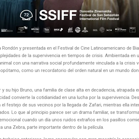
na Rondón y presentada en el Festival de Cine Latinoamericano de Biar
mplejidades de la supervivencia en tiempos de crisis. Ambientada en 
animal con una narrativa social profundamente vinculada a la crisis v
ipopótamo, como un recordatorio del orden natural en un mundo do
 y su hijo Bruno, una familia de clase alta en decadencia, atrapada 
cidad convierte la cotidianidad en una lucha por la supervivencia. De
l festejo de sus vecinos por la llegada de Zafari, mientras ella int
os. Lo que al principio parece ser un drama familiar, se transforma
d emocional cuando un día unos ruidos extraños en los pasillos comie
a una Zebra, parte importante dentro de la película.