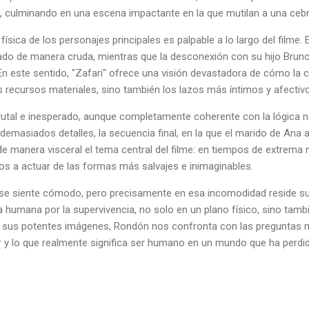
as, culminando en una escena impactante en la que mutilan a una cebra
sica de los personajes principales es palpable a lo largo del filme. E
ado de manera cruda, mientras que la desconexión con su hijo Bruno 
En este sentido, "Zafari" ofrece una visión devastadora de cómo la 
 recursos materiales, sino también los lazos más íntimos y afectiv
 brutal e inesperado, aunque completamente coherente con la lógica n
demasiados detalles, la secuencia final, en la que el marido de Ana
 manera visceral el tema central del filme: en tiempos de extrema n
os a actuar de las formas más salvajes e inimaginables.
o se siente cómodo, pero precisamente en esa incomodidad reside su 
a humana por la supervivencia, no solo en un plano físico, sino tamb
y sus potentes imágenes, Rondón nos confronta con las preguntas má
ar y lo que realmente significa ser humano en un mundo que ha perdid