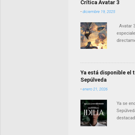
Crítica Avatar 3
-
diciembre 19, 2025
Avatar 3 
especiale
directame
es perfec
audiovisua
Ya está disponible el 
Sepúlveda
-
enero 21, 2026
Ya se enc
Sepúlveda
destacado
de las pr