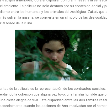
trabajos anteriores, logra encapsular con gran maestría la sensació
l ambiente. La película no solo destaca por su contenido social y pol
elismo entre los humanos y los animales del zoológico. Zafari, que 
s sufren la miseria, se convierte en un símbolo de las desigualdad
al borde de la ruina.
tes de la película es la representación de los contrastes sociales. 
perdiendo la cohesión que alguna vez tuvo, una familia humilde que 
na cierta alegría de vivir. Esta disparidad entre las dos familias resa
, especialmente cuando las acciones de Ana, motivadas por el hambre