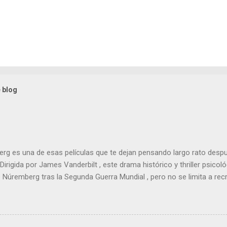
 blog
g es una de esas películas que te dejan pensando largo rato despu
 Dirigida por James Vanderbilt , este drama histórico y thriller psico
e Núremberg tras la Segunda Guerra Mundial , pero no se limita a recr
nfoca su lente en la batalla mental entre un psiquiatra estadounide
, Hermann Göring .