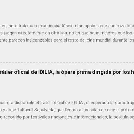
es, ante todo, una experiencia técnica tan apabullante que roza lo
s juegan directamente en otra liga: no es que sean mejores que los d
nte parecen inalcanzables para el resto del cine mundial durante l
to, fluido, bello, imposible. Cameron vuelve a demostrar que, si el ci
l, él sería el Ministerio entero.
tráiler oficial de IDILIA, la ópera prima dirigida por lo
uentra disponible el tráiler oficial de IDILIA , el esperado largometraj
 y José Taltavull Sepúlveda, que llegará a las salas de cine el próxi
 recorrido por festivales nacionales e internacionales, la película
oducciones más premiadas en la historia del cine balear .