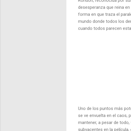
Rondón, reconocida por sus 
desesperanza que reina en e
forma en que traza el paral
mundo donde todos los demá
cuando todos parecen estar 
Uno de los puntos más poten
se ve envuelta en el caos, 
mantener, a pesar de todo, u
subyacentes en la película