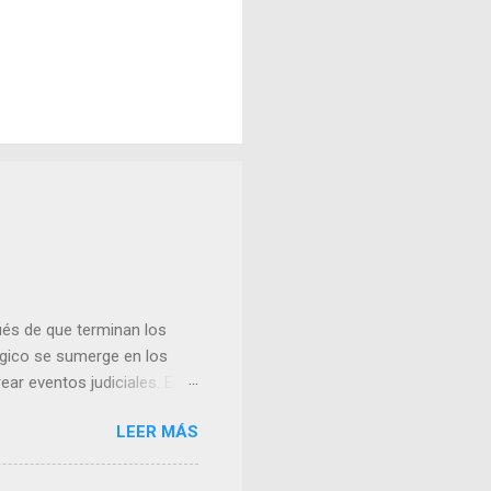
és de que terminan los
lógico se sumerge en los
ear eventos judiciales. En
nse y uno de los nazis más
LEER MÁS