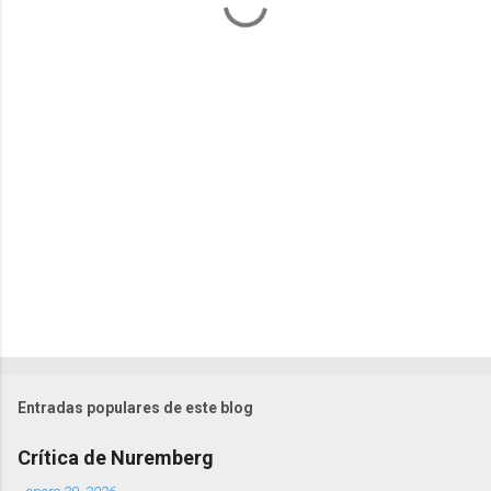
t
a
r
i
o
s
Entradas populares de este blog
Crítica de Nuremberg
-
enero 29, 2026