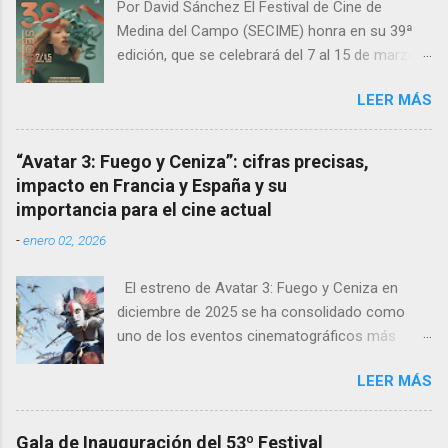
Por David Sánchez El Festival de Cine de
Csonka , deja con la boca abierta a las
Medina del Campo (SECIME) honra en su 39ª
academias de arte dramático al aparentar-
edición, que se celebrará del 7 al 15 de marzo
superar a muchas verdaderas profesionales de
de 2025 , la obra de Juanma Carrillo , un artista
la actuación. Su pareja, Ádám, interpretado por
LEER MÁS
cuya huella en el festival y el cine es indeleble.
György Turós es otro personaje de gimnasio y
Carrillo, fallecido en 2024, es el autor del cartel
que convence en pantalla. Ambos nos
oficial de esta edición, una creación cargada de
muestran su fragilidad a pesar de su aspecto,
“Avatar 3: Fuego y Ceniza”: cifras precisas,
emotividad y simbolismo.
un viaje por los sueños que pueden alcanzar o
impacto en Francia y España y su
que ya alcanzaron y los miedos de haber
importancia para el cine actual
dejado un pasado dorado sin que el tiempo
-
enero 02, 2026
perdone permitiendo recuperar. Deleite de
imágenes Desde el inicio, con ese pla...
El estreno de Avatar 3: Fuego y Ceniza en
diciembre de 2025 se ha consolidado como
uno de los eventos cinematográficos más
relevantes del año. La tercera entrega de la
LEER MÁS
saga dirigida por James Cameron ha vuelto a
atraer al gran público a las salas, con cifras de
taquilla sólidas y un impacto notable en
Gala de Inauguración del 53º Festival