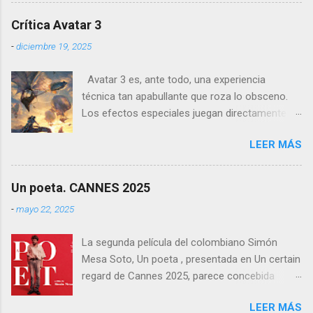
recorrido por festivales nacionales e
internacionales, la película se ha consolidado
Crítica Avatar 3
como una de las producciones más premiadas
-
diciembre 19, 2025
en la historia del cine balear .
Avatar 3 es, ante todo, una experiencia
técnica tan apabullante que roza lo obsceno.
Los efectos especiales juegan directamente en
otra liga: no es que sean mejores que los de
LEER MÁS
otras películas, es que directamente parecen
inalcanzables para el resto del cine mundial
durante los próximos diez años. Todo es
Un poeta. CANNES 2025
perfecto, fluido, bello, imposible. Cameron
-
mayo 22, 2025
vuelve a demostrar que, si el cine fuera solo
ingeniería audiovisual, él sería el Ministerio
La segunda película del colombiano Simón
entero.
Mesa Soto, Un poeta , presentada en Un certain
regard de Cannes 2025, parece concebida
como un experimento: un ensayo tragicómico
LEER MÁS
sobre la creación artística, la decadencia