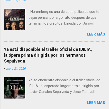
Nuremberg es una de esas películas que te
dejan pensando largo rato después de que
terminan los créditos. Dirigida por James
Vanderbilt , este drama histórico y thriller
LEER MÁS
psicológico se sumerge en los juicios de
Núremberg tras la Segunda Guerra Mundial ,
pero no se limita a recrear eventos judiciales.
Ya está disponible el tráiler oficial de IDILIA,
En cambio, enfoca su lente en la batalla mental
la ópera prima dirigida por los hermanos
entre un psiquiatra estadounidense y uno de
Sepúlveda
los nazis más notorios, Hermann Göring .
-
enero 21, 2026
Ya se encuentra disponible el tráiler oficial de
IDILIA , el esperado largometraje dirigido por
Javier Canales Sepúlveda y José Taltavull
Sepúlveda, que llegará a las salas de cine el
LEER MÁS
próximo 27 de febrero . Tras un destacado