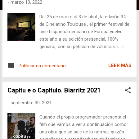
a
-
marzo 10, 2022
d
Del 25 de marzo al 3 de abril , la edición 34
a
de Cinelatino Toulouse , el primer festival de
s
cine hispanoamericano de Europa vuelve
este año a su edición presencial, 100%
genuino, con su petición de voluntarios que
comerán con los directores de cine, bailaran
en los conciertos gratuitos con los actores
LEER MÁS
Publicar un comentario
y podrán no solo ver cine en español y
portugués, sino que podrán tener una
experiencia inmersiva en esas culturas
Capitu e o Capítulo. Biarritz 2021
americanas. Este año se cumplen 20 años
de un programa que se llama " Cine en
-
septiembre 30, 2021
construcción " y que ayuda a proyectos de
películas que aún no están acabadas, a
Cuando el propio programador presenta el
encontrar financiación para terminarse y
film que vamos a ver a continuación como
como en el caso de " El agente topo " llegar
una obra que se sale de lo normal, quizás
a concursar años más tarde por el Oscar.