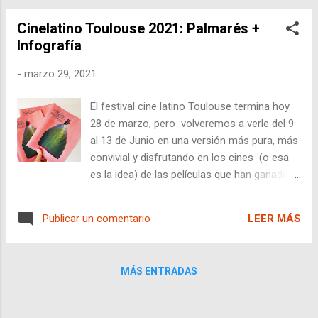
pequeña parcela que cultiva. La última vez
Cinelatino Toulouse 2021: Palmarés +
que vio a su hijo Jesús fue hace unos dos
Infografía
meses. Se había ido con un amigo a
Ocampo en autobús, y tras pasar la frontera
-
marzo 29, 2021
llegar a Arizona. Tras más de 2 meses sin
noticias, intenta ponerse en contacto con
El festival cine latino Toulouse termina hoy
las autoridades para obtener información.
28 de marzo, pero volveremos a verle del 9
Cuando le dicen que podría estar muerto,
al 13 de Junio en una versión más pura, más
viaja a un pueblo fronterizo con la esperanza
convivial y disfrutando en los cines (o esa
de averiguar qué le ha podido pasar. Sin
es la idea) de las películas que han ganado
embargo, pronto Magdalena se ve inmersa
esta edición, con música y fiesta como
en el laberíntico mundo de los burócratas y
suele ser el sello de la casa de este festival
los criminales, mientras la verdad perma...
LEER MÁS
Publicar un comentario
de encuentros. Cine latino Toulouse deja la
sensación de la esperanza de volver a la
normalidad por la siguiente cita en Junio y
MÁS ENTRADAS
por la artística decoración de las calles de
auténtico lujo que dan ganas de pasearse
para ir buscando los distintos posters del