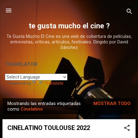
Ir al contenido principal
te gusta mucho el cine ?
Te Gusta Mucho El Cine es una web de cobertura de películas,
entrevistas, críticas, artículos, festivales. Dirigido por David
Sánchez
TRANSLATOR
Powered by
Translate
Mostrando las entradas etiquetadas
MOSTRAR TODO
E
como
Cinelatino
n
t
CINELATINO TOULOUSE 2022
r