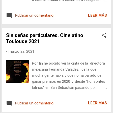
eso mismo, una agradable sorpresa
festival de cine de América Latina de Biarritz
escondida en la sección Focus Perú del
2021 . Su director argentino Iván Fund
festival de cine de América Latina de Biarritz.
LEER MÁS
Publicar un comentario
demuestra en los 87 minutos del
Segunda película del realizador, contando la
largometraje que aquí hay arte , que
vida de ...
independientemente de las dificultades del
Sin señas particulares. Cinelatino
rodaje, de traer al actor más reconocido de
Toulouse 2021
Chile hasta el pompis del mundo, el frío, y
los efectos especiales, el producto final es
-
marzo 29, 2021
una amalgama en la que desborda maestría
de forma esporádica. Con posibilidad de
Por fin he podido ver la cinta de la directora
estar en competición de festivales de cine
mexicana Fernanda Valadez , de la que
fantástico, como Sitges, la cinta nos cuenta
mucha gente habla y que no ha parado de
la vida de una pareja ( Greta:Mara Bestelli y
ganar premios en 2020 , desde "horizontes
Bruno:Marcelo Subiotto ), cuyo hijo Denis:
latinos" en San Sebastián pasando por
Jeremias Kuharo , juega con una "maquinita"
Sundance o Morelia . En cine latino Toulouse
donde un monstruo tiene que conseguir una
está fuera de competición. La película sigue
"piedra noche" para tener poderes
LEER MÁS
Publicar un comentario
a Magdalena (Mercedes Hernández) quien
especiales. Esta cr...
vive en el estado de Guanajuato, en una