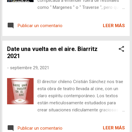
complicada a entender fuera de festivales
Este concepto de ayudar a proyectos ha
como " Margenes " o " Traverse ", pero que
sido copiado con éxito por muchos otros
al ser de alguien como Júlio Bressane , no
festivales a nivel mundial, demostrando la
podían dejar de ponerla en concurso en el
función de ayuda a la producción de estos
LEER MÁS
Publicar un comentario
festival de cine de América Latina de Biarritz
festivales, no ya sólo la exhibición. Los
. Recordemos que Bressane lleva haciendo
focus se cent...
cine desde 1967 con varios títulos míticos
Date una vuelta en el aire. Biarritz
como " La hierba de la rata ", " Memorias
2021
póstumas de Brás Cubas de Machado de
Assis ", o " Mató a su familia y fue al cine ".
-
septiembre 29, 2021
Uno se emociona por la intriga de lo que va a
ver. Después compara el hecho de
El director chileno Cristián Sánchez nos trae
programar esta película con que Cannes
esta obra de teatro llevada al cine, con un
haría lo mismo con directores como Godard
claro espíritu contemporáneo. Los textos
, que no podrían permitirse el lujo de no
están meticulosamente estudiados para
pasar una película de un director como ese,
crear situaciones ridículamente graciosas
aquí la emoción aumenta más aún. Después
entre los usuarios de un edificio o centro de
el propio director desde Brasil nos envía un
cultura. El conserje no es un conserje, es un
vídeo en el que al final nos pide...
LEER MÁS
Publicar un comentario
espía con cientos de pelucas, gafas, gorros,