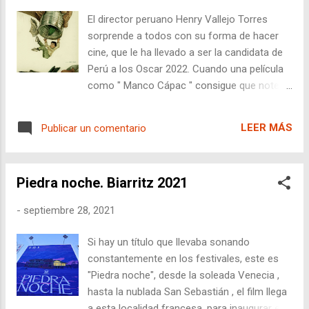
que hace al público prestar atención a todos
El director peruano Henry Vallejo Torres
los detalles. Aunque Tom no es bipolar en la
sorprende a todos con su forma de hacer
película, sino que tiene una alteración de la
cine, que le ha llevado a ser la candidata de
atención y hiperactividad . Vemos diversos
Perú a los Oscar 2022. Cuando una película
pasajes de Tom y su madre Elena (Julia
como " Manco Cápac " consigue que notes
Chávez) , de origen mexicano pero viviendo
el frío del protagonista, que sientas la misma
en Estados Unidos . Sobreviven gracias a las
hambre que él, su cansancio, su indignación
ayudas sociales del gobierno, con un padre
LEER MÁS
Publicar un comentario
contenida ante la agresividad pasiva de
ausente que no se hace cargo de las
otros seres humanos ...sabes que lo que
necesidades de Tom. De nue...
estás viendo es "good stuff" o "mandanga
Piedra noche. Biarritz 2021
de la buena" como diría el otro. Este cine se
agradece por el aire fresco que tiene,
-
septiembre 28, 2021
obligando al espectador a mantener las
neuronas activas por la novedad, como
Si hay un título que llevaba sonando
cuando uno viaja a un país completamente
constantemente en los festivales, este es
distinto al suyo, esta especie de excitación
"Piedra noche", desde la soleada Venecia ,
mientras analizamos todo a nuestro
hasta la nublada San Sebastián , el film llega
alrededor con sorpresa, "Manco Cápac" es
a esta localidad francesa, para inaugurar el