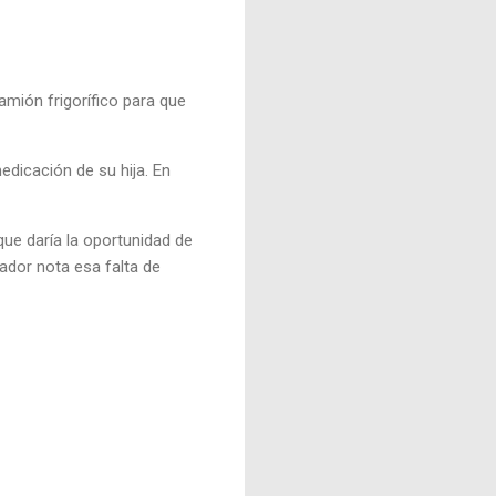
amión frigorífico para que
edicación de su hija. En
ue daría la oportunidad de
ador nota esa falta de