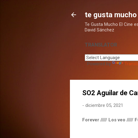
te gusta mucho 
Te Gusta Mucho El Cine es u
David Sánchez
TRANSLATOR
Powered by
Transl
SO2 Aguilar de C
-
diciembre 05, 2021
Forever ///// Los veo /////