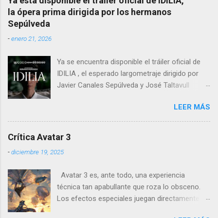
Ya está disponible el tráiler oficial de IDILIA,
En cambio, enfoca su lente en la batalla mental
la ópera prima dirigida por los hermanos
entre un psiquiatra estadounidense y uno de
Sepúlveda
los nazis más notorios, Hermann Göring .
-
enero 21, 2026
Ya se encuentra disponible el tráiler oficial de
IDILIA , el esperado largometraje dirigido por
Javier Canales Sepúlveda y José Taltavull
Sepúlveda, que llegará a las salas de cine el
LEER MÁS
próximo 27 de febrero . Tras un destacado
recorrido por festivales nacionales e
internacionales, la película se ha consolidado
Crítica Avatar 3
como una de las producciones más premiadas
-
diciembre 19, 2025
en la historia del cine balear .
Avatar 3 es, ante todo, una experiencia
técnica tan apabullante que roza lo obsceno.
Los efectos especiales juegan directamente en
otra liga: no es que sean mejores que los de