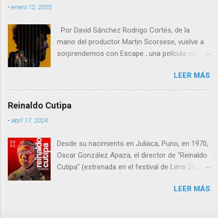
-
enero 12, 2025
España , donde el cine de gran formato sigue
teniendo un peso especial.
Por David Sánchez Rodrigo Cortés, de la
mano del productor Martin Scorsese, vuelve a
sorprendernos con Escape , una película con
un nombre poco original pero que mezcla
LEER MÁS
comedia negra, drama carcelario y elementos
kafkianos en una narrativa que resulta tan
extraña como fascinante. En esta obra, Cortés
Reinaldo Cutipa
nos demuestra que aún hay espacio en el cine
-
abril 17, 2024
español para historias arriesgadas,
innovadoras y profundamente humanas,
Desde su nacimiento en Juliaca, Puno, en 1970,
aunque no exentas de algunos tropiezos.
Oscar González Apaza, el director de "Reinaldo
Cutipa" (estrenada en el festival de Lima 2023,
en cines 22 febrero 2024) , ha estado inmerso
LEER MÁS
en la búsqueda de expresar las complejidades y
desafíos que enfrenta la humanidad a través
del cine.