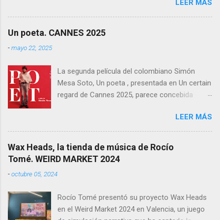
LEER MÁS
otras películas, es que directamente parecen
inalcanzables para el resto del cine mundial
durante los próximos diez años. Todo es
Un poeta. CANNES 2025
perfecto, fluido, bello, imposible. Cameron
-
mayo 22, 2025
vuelve a demostrar que, si el cine fuera solo
ingeniería audiovisual, él sería el Ministerio
La segunda película del colombiano Simón
entero.
Mesa Soto, Un poeta , presentada en Un certain
regard de Cannes 2025, parece concebida
como un experimento: un ensayo tragicómico
LEER MÁS
sobre la creación artística, la decadencia
masculina, y la supuesta trascendencia de la
poesía en un mundo que no la necesita. Sin
Wax Heads, la tienda de música de Rocío
embargo, lo que podía haber sido un retrato
Tomé. WEIRD MARKET 2024
melancólico y lúcido sobre el fracaso —
-
octubre 05, 2024
personal y estético— termina convirtiéndose en
una acumulación de decisiones formales y
Rocío Tomé presentó su proyecto Wax Heads
narrativas que resultan más autoindulgentes
en el Weird Market 2024 en Valencia, un juego
que efectivas. Rodada en 16mm, con un