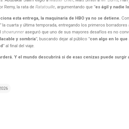
r Remy, la rata de
Ratatouille
, argumentando que
"es ágil y nadie l
ciona esta entrega, la maquinaria de HBO ya no se detiene.
Cond
"
la cuarta y última temporada, entregando los primeros borradores a
el
showrunner
aseguró que uno de sus mayores desafíos es no conver
lacable y sombría"
, buscando dejar al público
"con algo en lo que
d"
al final del viaje.
 arderá. Y el mundo descubrirá si de esas cenizas puede surgir
2026