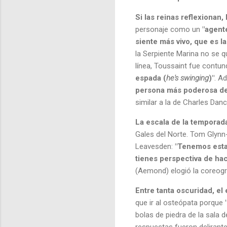
Si las reinas reflexionan,
personaje como un
"agent
siente más vivo, que es la
la Serpiente Marina no se q
línea, Toussaint fue contu
espada (
he's swinging
)"
. A
persona más poderosa de
similar a la de Charles Dance
La escala de la tempora
Gales del Norte. Tom Glynn
Leavesden:
"Tenemos esta
tienes perspectiva de ha
(Aemond) elogió la coreogr
Entre tanta oscuridad, el
que ir al osteópata porque
bolas de piedra de la sala 
respuestas fueron delirante