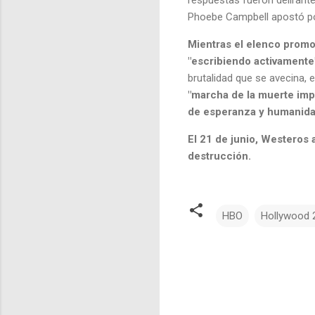
Phoebe Campbell apostó po
Mientras el elenco promo
"escribiendo activamente
brutalidad que se avecina, 
"marcha de la muerte imp
de esperanza y humanida
El 21 de junio, Westeros
destrucción.
HBO
Hollywood 
C
o
m
e