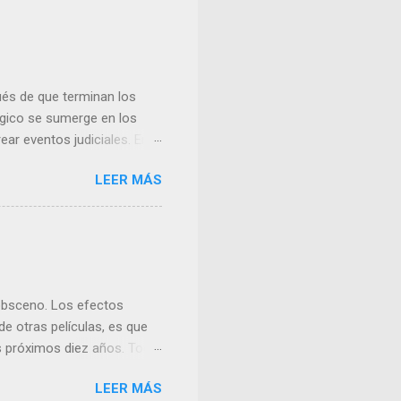
és de que terminan los
lógico se sumerge en los
ear eventos judiciales. En
nse y uno de los nazis más
LEER MÁS
 obsceno. Los efectos
e otras películas, es que
os próximos diez años. Todo
ne fuera solo ingeniería
LEER MÁS