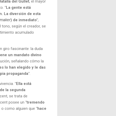
Batalla del Gullet
, el mayor
to.
"La gente está
. La diversión de esta
maker
) de inmediato"
,
El tono, según el creador, se
ntimiento acumulado
 giro fascinante: la duda
tiene un mandato divino
olución, señalando cómo la
s lo han elegido y le das
opia propaganda"
.
vivencia.
"Ella está
 de la segunda
icent, se trata de
licent posee un
"tremendo
e o como alguien que
"hace