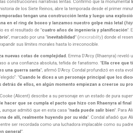
las construcciones narrativas lentas. Confirmó que la monumental
historia de los Siete Reinos, abre la temporada desde el primer minu
emporadas tengan una construcción lenta y luego una explosión
na en el ring de boxeo y lanzamos nuestro golpe más letal (
hay
io es el resultado de
"cuatro años de ingeniería y planificación"
. 
río"
, marcado por una
"inevitabilidad"
(
inexorability
) donde el rese
xpandir sus límites morales hasta lo irreconocible.
nza nuevas cotas de complejidad.
Emma D'Arcy (Rhaenyra) reveló un
so a una confianza absoluta, teñida de fanatismo.
"Ella cree que 
es una guerra santa"
, afirmó D'Arcy. Condal profundizó en esta ev
"elegido":
"Cuando le dices a un personaje principal que los diose
s detrás de ellos, en algún momento empiezan a creerse su pr
 Cooke (Alicent) describe a su personaje en un estado de pura super
de hacer que se cumpla el pacto que hizo con Rhaenyra al final
e, aunque admitió que en esta casa
"nada puede salir bien"
. Para Al
ena de allí, realmente huyendo por su vida"
. Condal añadió que A
 entre ser recordada como una luchadora implacable como su padr
en general"
.