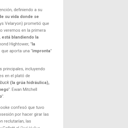
nción, definiendo a su
de su vida donde se
lys Velaryon) prometió que
 lo veremos en la primera
, está blandiendo la
mond Hightower,
"la
o que aporta una
"impronta"
s principales, incluyendo
s en el plató de
buck
(la grúa hidráulica),
uego"
. Ewan Mitchell
o"
.
Cooke confesó que tuvo
bsesión por hacer girar las
 reclutarían, las
y Collett al
Red Hulk
y