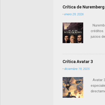
Crítica de Nuremberg
-
enero 29, 2026
Nurember
créditos.
juicios d
cambio, e
notorios
Crítica Avatar 3
-
diciembre 19, 2025
Avatar 3 
especiale
directame
es perfec
audiovisua