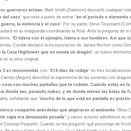
 los guerreros actúan.
Matt Smith (Daemon) descartó cualquier rede
e del caos"
que está a punto de entrar
"en el período o elemento 
 guerra, la violencia y el caos"
. Por su parte, Steve Toussaint (Cor
uedará en la retaguardia coordinando la flota. Ante la pregunta de si
ndente:
"Él lidera con el ejemplo, lidera a sus hombres. Así que sí
demás, Condal destacó la incorporación de James Norton como Or
 la Casa Hightower que no monta un dragón"
, un nuevo element
 en la serie original.
da 3 es monumental
, con
"314 días de rodaje"
en tres localizacione
-Carney (Aegon) describió la experiencia de las escenas con dragone
 cosa con muchas pantallas que te rodean. Cuando estás en la
cia dónde vas, pasando nubes, y de dónde vienen las bolas de f
afía, señalando que
"mucho de lo que está en pantalla es práctic
 elenco compartió anécdotas que aligeraron el ambiente.
Olivia 
"mi capa era demasiado pesada"
, y varios actores admitieron su o
del Consejo Pequeño. Cuando se les preguntó qué personaje de ficción
s: Abubakar Salim eligió a
Master Chief
, Matt Smith a
Mr. Burns
, Harr