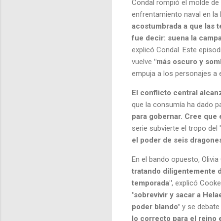
Condal rompió el molde de 
enfrentamiento naval en la 
acostumbrada a que las t
fue decir: suena la campa
explicó Condal. Este episod
vuelve
"más oscuro y somb
empuja a los personajes a e
El conflicto central alca
que la consumía ha dado pa
para gobernar. Cree que 
serie subvierte el tropo del 
el poder de seis dragone
En el bando opuesto, Olivia
tratando diligentemente 
temporada"
, explicó Cook
"sobrevivir y sacar a Hela
poder blando"
y se debate
lo correcto para el reino 