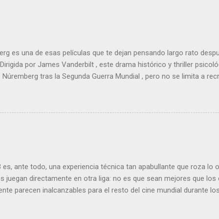
g es una de esas películas que te dejan pensando largo rato despu
 Dirigida por James Vanderbilt , este drama histórico y thriller psico
e Núremberg tras la Segunda Guerra Mundial , pero no se limita a recr
nfoca su lente en la batalla mental entre un psiquiatra estadounide
, Hermann Göring .
es, ante todo, una experiencia técnica tan apabullante que roza lo
s juegan directamente en otra liga: no es que sean mejores que los d
nte parecen inalcanzables para el resto del cine mundial durante l
to, fluido, bello, imposible. Cameron vuelve a demostrar que, si el ci
l, él sería el Ministerio entero.