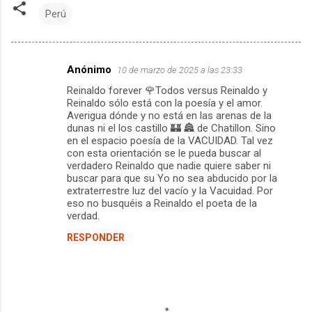
Perú
Anónimo
10 de marzo de 2025 a las 23:33
C
Reinaldo forever 🌹Todos versus Reinaldo y
o
Reinaldo sólo está con la poesía y el amor.
m
Averigua dónde y no está en las arenas de la
dunas ni el los castillo 🏰 🏯 de Chatillon. Sino
e
en el espacio poesía de la VACUIDAD. Tal vez
con esta orientación se le pueda buscar al
n
verdadero Reinaldo que nadie quiere saber ni
t
buscar para que su Yo no sea abducido por la
extraterrestre luz del vacío y la Vacuidad. Por
a
eso no busquéis a Reinaldo el poeta de la
r
verdad.
i
RESPONDER
o
s