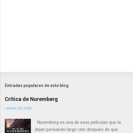
P
u
b
l
Entradas populares de este blog
i
c
Crítica de Nuremberg
a
r
-
enero 29, 2026
u
n
Nuremberg es una de esas películas que te
c
o
dejan pensando largo rato después de que