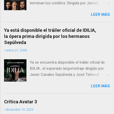
m
terminan los créditos. Dirigida por James
e
Vanderbilt , este drama histórico y thriller
n
t
LEER MÁS
psicológico se sumerge en los juicios de
a
Núremberg tras la Segunda Guerra Mundial ,
r
pero no se limita a recrear eventos judiciales.
i
Ya está disponible el tráiler oficial de IDILIA,
o
En cambio, enfoca su lente en la batalla mental
la ópera prima dirigida por los hermanos
entre un psiquiatra estadounidense y uno de
Sepúlveda
los nazis más notorios, Hermann Göring .
-
enero 21, 2026
Ya se encuentra disponible el tráiler oficial de
IDILIA , el esperado largometraje dirigido por
Javier Canales Sepúlveda y José Taltavull
Sepúlveda, que llegará a las salas de cine el
LEER MÁS
próximo 27 de febrero . Tras un destacado
recorrido por festivales nacionales e
internacionales, la película se ha consolidado
Crítica Avatar 3
como una de las producciones más premiadas
-
diciembre 19, 2025
en la historia del cine balear .