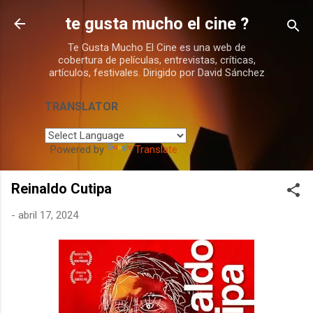
Ir al contenido principal
te gusta mucho el cine ?
Te Gusta Mucho El Cine es una web de
cobertura de películas, entrevistas, críticas,
artículos, festivales. Dirigido por David Sánchez
TRANSLATOR
Powered by
Translate
Reinaldo Cutipa
-
abril 17, 2024