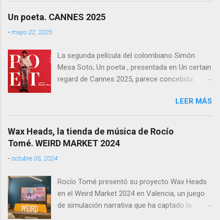
durante los próximos diez años. Todo es
Un poeta. CANNES 2025
perfecto, fluido, bello, imposible. Cameron
-
mayo 22, 2025
vuelve a demostrar que, si el cine fuera solo
ingeniería audiovisual, él sería el Ministerio
La segunda película del colombiano Simón
entero.
Mesa Soto, Un poeta , presentada en Un certain
regard de Cannes 2025, parece concebida
como un experimento: un ensayo tragicómico
LEER MÁS
sobre la creación artística, la decadencia
masculina, y la supuesta trascendencia de la
poesía en un mundo que no la necesita. Sin
Wax Heads, la tienda de música de Rocío
embargo, lo que podía haber sido un retrato
Tomé. WEIRD MARKET 2024
melancólico y lúcido sobre el fracaso —
-
octubre 05, 2024
personal y estético— termina convirtiéndose en
una acumulación de decisiones formales y
Rocío Tomé presentó su proyecto Wax Heads
narrativas que resultan más autoindulgentes
en el Weird Market 2024 en Valencia, un juego
que efectivas. Rodada en 16mm, con un
de simulación narrativa que ha captado la
formato 4:3 que busca evocar una estética de
atención del público y la crítica. El videojuego