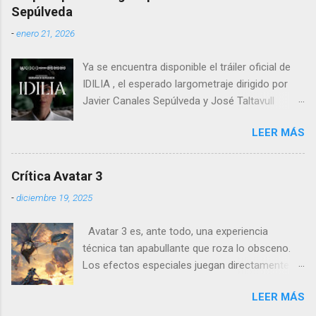
entre un psiquiatra estadounidense y uno de
Sepúlveda
los nazis más notorios, Hermann Göring .
-
enero 21, 2026
Ya se encuentra disponible el tráiler oficial de
IDILIA , el esperado largometraje dirigido por
Javier Canales Sepúlveda y José Taltavull
Sepúlveda, que llegará a las salas de cine el
LEER MÁS
próximo 27 de febrero . Tras un destacado
recorrido por festivales nacionales e
internacionales, la película se ha consolidado
Crítica Avatar 3
como una de las producciones más premiadas
-
diciembre 19, 2025
en la historia del cine balear .
Avatar 3 es, ante todo, una experiencia
técnica tan apabullante que roza lo obsceno.
Los efectos especiales juegan directamente en
otra liga: no es que sean mejores que los de
LEER MÁS
otras películas, es que directamente parecen
inalcanzables para el resto del cine mundial