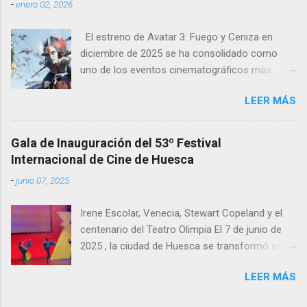
-
enero 02, 2026
perdone permitiendo recuperar. Deleite de
imágenes Desde el inicio, con ese pla...
El estreno de Avatar 3: Fuego y Ceniza en
diciembre de 2025 se ha consolidado como
uno de los eventos cinematográficos más
relevantes del año. La tercera entrega de la
LEER MÁS
saga dirigida por James Cameron ha vuelto a
atraer al gran público a las salas, con cifras de
taquilla sólidas y un impacto notable en
Gala de Inauguración del 53º Festival
mercados europeos clave como Francia y
Internacional de Cine de Huesca
España , donde el cine de gran formato sigue
-
junio 07, 2025
teniendo un peso especial.
Irene Escolar, Venecia, Stewart Copeland y el
centenario del Teatro Olimpia El 7 de junio de
2025 , la ciudad de Huesca se transformó en
un faro del cine mundial con la gala de
LEER MÁS
inauguración de la 53ª edición del Festival
Internacional de Cine de Huesca , un evento