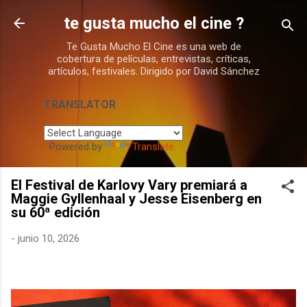
Ir al contenido principal
te gusta mucho el cine ?
Te Gusta Mucho El Cine es una web de
cobertura de películas, entrevistas, críticas,
artículos, festivales. Dirigido por David Sánchez
TRANSLATOR
Powered by
Translate
El Festival de Karlovy Vary premiará a
Maggie Gyllenhaal y Jesse Eisenberg en
su 60ª edición
-
junio 10, 2026