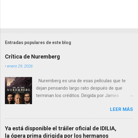
Entradas populares de este blog
Crítica de Nuremberg
-
enero 29, 2026
Nuremberg es una de esas películas que te
dejan pensando largo rato después de que
terminan los créditos. Dirigida por James
Vanderbilt , este drama histórico y thriller
LEER MÁS
psicológico se sumerge en los juicios de
Núremberg tras la Segunda Guerra Mundial ,
pero no se limita a recrear eventos judiciales.
Ya está disponible el tráiler oficial de IDILIA,
En cambio, enfoca su lente en la batalla mental
la ópera prima dirigida por los hermanos