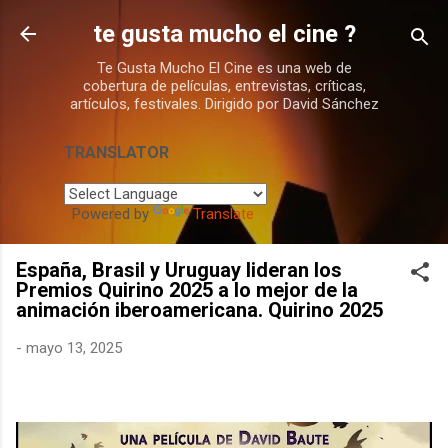
Ir al contenido principal
te gusta mucho el cine ?
Te Gusta Mucho El Cine es una web de
cobertura de películas, entrevistas, críticas,
artículos, festivales. Dirigido por David Sánchez
TRANSLATOR
Powered by
Translate
España, Brasil y Uruguay lideran los
Premios Quirino 2025 a lo mejor de la
animación iberoamericana. Quirino 2025
-
mayo 13, 2025