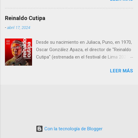
kafkianos en una narrativa que resulta tan
extraña como fascinante. En esta obra, Cortés
Reinaldo Cutipa
nos demuestra que aún hay espacio en el cine
-
abril 17, 2024
español para historias arriesgadas,
innovadoras y profundamente humanas,
Desde su nacimiento en Juliaca, Puno, en 1970,
aunque no exentas de algunos tropiezos.
Oscar González Apaza, el director de "Reinaldo
Cutipa" (estrenada en el festival de Lima 2023,
en cines 22 febrero 2024) , ha estado inmerso
LEER MÁS
en la búsqueda de expresar las complejidades y
desafíos que enfrenta la humanidad a través
del cine.
Con la tecnología de Blogger