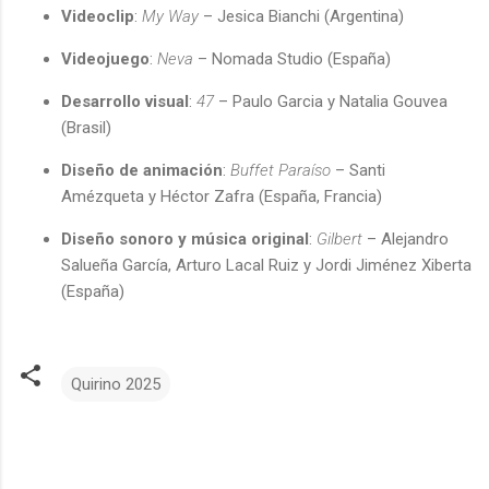
Videoclip
:
My Way
– Jesica Bianchi (Argentina)
Videojuego
:
Neva
– Nomada Studio (España)
Desarrollo visual
:
47
– Paulo Garcia y Natalia Gouvea
(Brasil)
Diseño de animación
:
Buffet Paraíso
– Santi
Amézqueta y Héctor Zafra (España, Francia)
Diseño sonoro y música original
:
Gilbert
– Alejandro
Salueña García, Arturo Lacal Ruiz y Jordi Jiménez Xiberta
(España)
Quirino 2025
C
o