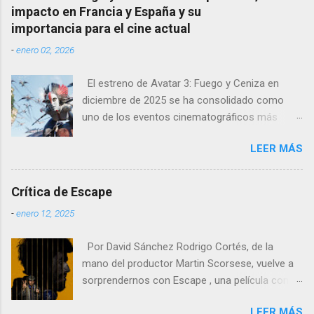
emotividad y simbolismo.
un viaje por los sueños que pueden alcanzar o
impacto en Francia y España y su
que ya alcanzaron y los miedos de haber
importancia para el cine actual
dejado un pasado dorado sin que el tiempo
-
enero 02, 2026
perdone permitiendo recuperar. Deleite de
imágenes Desde el inicio, con ese pla...
El estreno de Avatar 3: Fuego y Ceniza en
diciembre de 2025 se ha consolidado como
uno de los eventos cinematográficos más
relevantes del año. La tercera entrega de la
LEER MÁS
saga dirigida por James Cameron ha vuelto a
atraer al gran público a las salas, con cifras de
taquilla sólidas y un impacto notable en
Crítica de Escape
mercados europeos clave como Francia y
-
enero 12, 2025
España , donde el cine de gran formato sigue
teniendo un peso especial.
Por David Sánchez Rodrigo Cortés, de la
mano del productor Martin Scorsese, vuelve a
sorprendernos con Escape , una película con
un nombre poco original pero que mezcla
LEER MÁS
comedia negra, drama carcelario y elementos