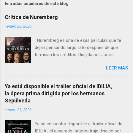
Entradas populares de este blog
Crítica de Nuremberg
-
enero 29, 2026
Nuremberg es una de esas películas que te
dejan pensando largo rato después de que
terminan los créditos. Dirigida por James
Vanderbilt , este drama histórico y thriller
LEER MÁS
psicológico se sumerge en los juicios de
Núremberg tras la Segunda Guerra Mundial ,
pero no se limita a recrear eventos judiciales.
Ya está disponible el tráiler oficial de IDILIA,
En cambio, enfoca su lente en la batalla mental
la ópera prima dirigida por los hermanos
entre un psiquiatra estadounidense y uno de
Sepúlveda
los nazis más notorios, Hermann Göring .
-
enero 21, 2026
Ya se encuentra disponible el tráiler oficial de
IDILIA , el esperado largometraje dirigido por