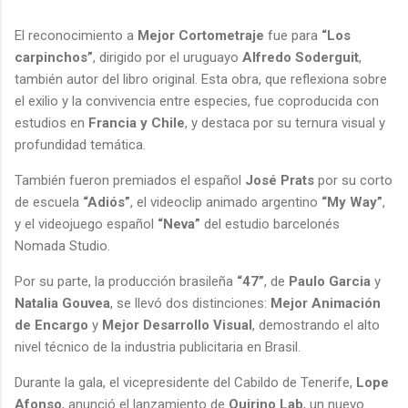
El reconocimiento a
Mejor Cortometraje
fue para
“Los
carpinchos”
, dirigido por el uruguayo
Alfredo Soderguit
,
también autor del libro original. Esta obra, que reflexiona sobre
el exilio y la convivencia entre especies, fue coproducida con
estudios en
Francia y Chile
, y destaca por su ternura visual y
profundidad temática.
También fueron premiados el español
José Prats
por su corto
de escuela
“Adiós”
, el videoclip animado argentino
“My Way”
,
y el videojuego español
“Neva”
del estudio barcelonés
Nomada Studio.
Por su parte, la producción brasileña
“47”
, de
Paulo Garcia
y
Natalia Gouvea
, se llevó dos distinciones:
Mejor Animación
de Encargo
y
Mejor Desarrollo Visual
, demostrando el alto
nivel técnico de la industria publicitaria en Brasil.
Durante la gala, el vicepresidente del Cabildo de Tenerife,
Lope
Afonso
, anunció el lanzamiento de
Quirino Lab
, un nuevo