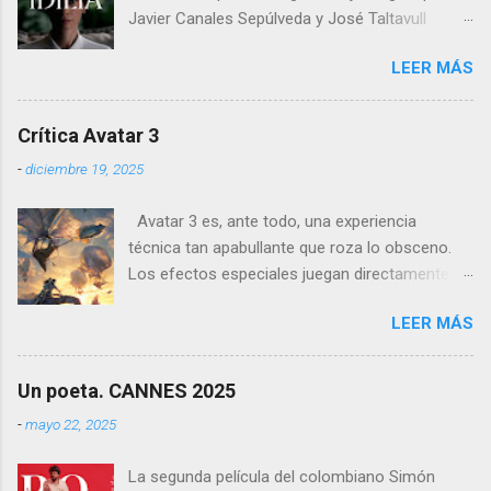
Javier Canales Sepúlveda y José Taltavull
Sepúlveda, que llegará a las salas de cine el
LEER MÁS
próximo 27 de febrero . Tras un destacado
recorrido por festivales nacionales e
internacionales, la película se ha consolidado
Crítica Avatar 3
como una de las producciones más premiadas
-
diciembre 19, 2025
en la historia del cine balear .
Avatar 3 es, ante todo, una experiencia
técnica tan apabullante que roza lo obsceno.
Los efectos especiales juegan directamente en
otra liga: no es que sean mejores que los de
LEER MÁS
otras películas, es que directamente parecen
inalcanzables para el resto del cine mundial
durante los próximos diez años. Todo es
Un poeta. CANNES 2025
perfecto, fluido, bello, imposible. Cameron
-
mayo 22, 2025
vuelve a demostrar que, si el cine fuera solo
ingeniería audiovisual, él sería el Ministerio
La segunda película del colombiano Simón
entero.