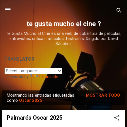
Ir al contenido principal
te gusta mucho el cine ?
Te Gusta Mucho El Cine es una web de cobertura de películas,
entrevistas, críticas, artículos, festivales. Dirigido por David
Sánchez
TRANSLATOR
Powered by
Translate
Mostrando las entradas etiquetadas
MOSTRAR TODO
E
como
Oscar 2025
n
t
Palmarés Oscar 2025
r