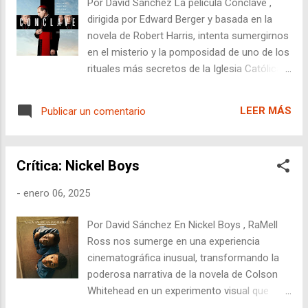
Por David Sánchez La película Cónclave ,
esta historia múltiples veces, y de formas
dirigida por Edward Berger y basada en la
más interesantes y ambiciosas. Películas
novela de Robert Harris, intenta sumergirnos
como Munich (2005) de Steven Spielberg
en el misterio y la pomposidad de uno de los
ofrecieron una exploración psicológica y
rituales más secretos de la Iglesia Católica:
política que trascendía el evento, mientras
la elección de un nuevo Papa. Aunque su
que documentales como One Day in
premisa prometía intriga y tensión, el
September (1999) lograron capturar la
LEER MÁS
Publicar un comentario
resultado final se siente excesivamente
crudeza y la tragedia de los hechos con una
forzado, repetitivo y carente de verdadera
honestidad que esta nueva entrega ni
innovación dentro del género. Ralph Fiennes,
siquiera intenta alcanzar. Aquí, la narrativa se
Crítica: Nickel Boys
como el cardenal Lawrence, entrega una
limita a un punto ...
interpretación que roza lo caricaturesco. Sus
-
enero 06, 2025
constantes expresiones de angustia, ojos
llorosos y miradas perdidas en el infinito
Por David Sánchez En Nickel Boys , RaMell
pierden impacto por su sobreutilización. En
Ross nos sumerge en una experiencia
lugar de transmitir una profundidad
cinematográfica inusual, transformando la
emocional auténtica, esta intensidad
poderosa narrativa de la novela de Colson
constante se vuelve predecible y,
Whitehead en un experimento visual que
francamente, aburrida. Fiennes es un actor
desafía las convenciones del cine narrativo.