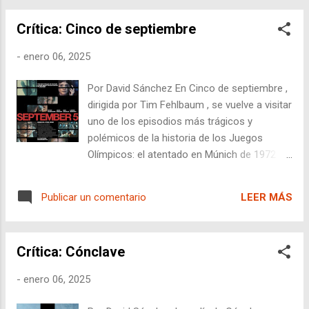
agenda que busca complacer a todos.
Crítica: Cinco de septiembre
-
enero 06, 2025
Por David Sánchez En Cinco de septiembre ,
dirigida por Tim Fehlbaum , se vuelve a visitar
uno de los episodios más trágicos y
polémicos de la historia de los Juegos
Olímpicos: el atentado en Múnich de 1972 .
Sin embargo, lo que podría haber sido una
oportunidad para ofrecer una nueva
LEER MÁS
Publicar un comentario
perspectiva o para profundizar en los
matices éticos y políticos del evento,
termina siendo una película plana y
Crítica: Cónclave
previsiblemente orientada hacia un retrato
heroico y poco creíble de los periodistas
-
enero 06, 2025
estadounidenses. Es difícil abordar esta
película sin mencionar que ya hemos visto