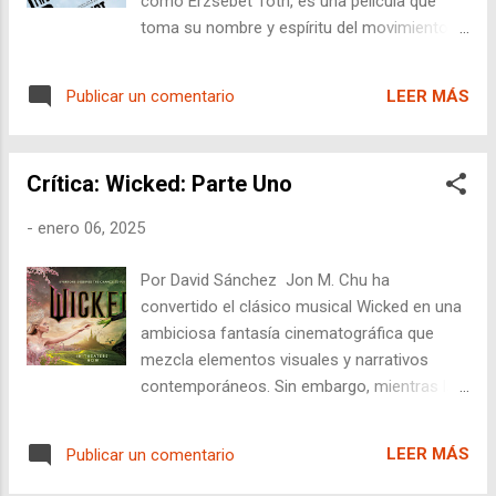
como Erzsébet Tóth, es una película que
toma su nombre y espíritu del movimiento
arquitectónico brutalista, aquel estilo surgido
a mediados del siglo XX que aboga por la
LEER MÁS
Publicar un comentario
honestidad estructural, el hormigón crudo y
una estética funcional sin adornos. Inspirada
en figuras como Marcel Breuer —arquitecto
Crítica: Wicked: Parte Uno
húngaro-judío que emigró a Estados Unidos
tras la guerra y dejó su huella en el
-
enero 06, 2025
brutalismo americano—, la cinta narra la
odisea de un arquitecto que llega a América
Por David Sánchez Jon M. Chu ha
huyendo del Holocausto, con la ambición de
convertido el clásico musical Wicked en una
construir no solo edificios, sino una nueva
ambiciosa fantasía cinematográfica que
vida. Sin embargo, como una estructura mal
mezcla elementos visuales y narrativos
calculada, la película se sostiene firme en su
contemporáneos. Sin embargo, mientras la
primera mitad para luego colapsar bajo su
película deslumbra en varios aspectos
propio peso en la segunda.
técnicos, como el vestuario y la dirección
LEER MÁS
Publicar un comentario
artística, su mensaje parece diluirse entre un
exceso de simbolismos y una insistente