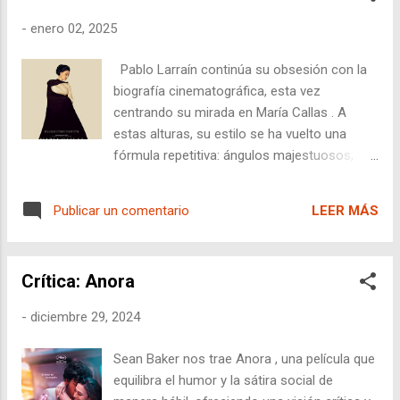
-
enero 02, 2025
Pablo Larraín continúa su obsesión con la
biografía cinematográfica, esta vez
centrando su mirada en María Callas . A
estas alturas, su estilo se ha vuelto una
fórmula repetitiva: ángulos majestuosos,
ritmo lento hasta el sopor, y una reverencia
casi religiosa hacia sus personajes, que en
LEER MÁS
Publicar un comentario
María llega a extremos agotadores. Más que
una película, esto parece un ejercicio de
adulación tanto hacia la figura de la diva
Crítica: Anora
como hacia la maquinaria de Hollywood que
respalda a Angelina Jolie. Larraín parece
-
diciembre 29, 2024
incapaz de apartarse de su zona de confort,
entregando otra biografía que sustituye el
Sean Baker nos trae Anora , una película que
alma por estética vacía. Si en Spencer o
equilibra el humor y la sátira social de
Jackie lograba algún destello de profundidad