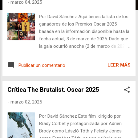
a
-
marzo 04, 2025
d
Por David Sánchez Aquí tienes la lista de los
a
ganadores de los Premios Oscar 2025
s
basada en la información disponible hasta la
fecha actual, 3 de marzo de 2025. Dado que
la gala ocurrió anoche (2 de marzo de 2025
en Los Ángeles, madrugada del 3 de marzo
en España), los datos reflejan los resultados
LEER MÁS
Publicar un comentario
reportados por fuentes confiables.
Crítica The Brutalist. Oscar 2025
-
marzo 02, 2025
Por David Sánchez Este film dirigido por
Brady Corbet y protagonizada por Adrien
Brody como László Tóth y Felicity Jones