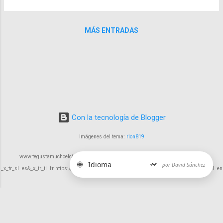
duerme en el despacho de un abogado o
ambiciosa combinación, aunque imperfecta,
una escena de vómitos en un coche, no solo
resulta intrigante precisamente por sus
refuerzan el tono cómico, sino que reflejan
MÁS ENTRADAS
defectos, que aportan una frescura
la absurda ...
inesperada a un género tradicionalmente
anclado en el drama solemne.
Con la tecnología de Blogger
Imágenes del tema:
rion819
www.tegustamuchoelcine.com https://tegustamuchoelcine-com.translate.goog/?
🌐
por David Sánchez
_x_tr_sl=es&_x_tr_tl=fr https://tegustamuchoelcine-com.translate.goog/?_x_tr_sl=es&_x_tr_tl=en