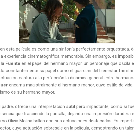
en esta película es como una sinfonía perfectamente orquestada, 
una experiencia cinematográfica memorable. Sin embargo, es imposible
 la Fuente
en el papel del hermano mayor, un personaje que oscila e
ndo constantemente su papel como el guardián del bienestar famili
u actuación captura a la perfección la dinámica general entre herma
guer
encarna magistralmente al hermano menor, cuyo estilo de vid
tismo de su hermano mayor.
el padre, ofrece una interpretación
sutil
pero impactante, como si fu
resencia que trasciende la pantalla, dejando una impresión duradera 
omo Olivia Molina brillan con sus actuaciones destacadas. Es import
irector, cuya actuación sobresale en la película, demostrando un talen