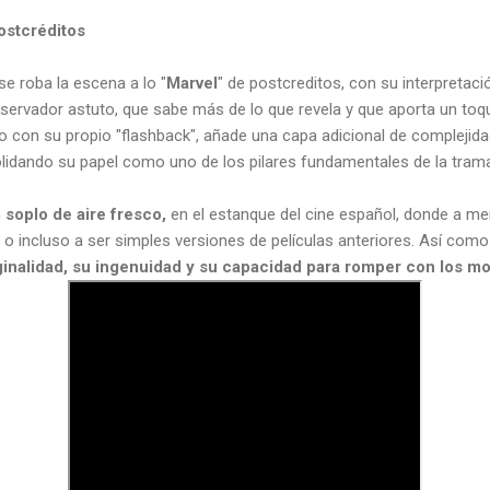
ostcréditos
se roba la escena a lo "
Marvel
" de postcreditos, con su interpretaci
bservador astuto, que sabe más de lo que revela y que aporta un toque
nto con su propio "flashback", añade una capa adicional de complejida
lidando su papel como uno de los pilares fundamentales de la tram
n
soplo de aire fresco,
en el estanque del cine español, donde a m
 o incluso a ser simples versiones de películas anteriores. Así como
ginalidad, su ingenuidad y su capacidad para romper con los mo