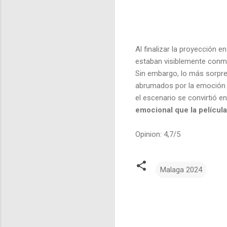
Al finalizar la proyección 
estaban visiblemente conm
Sin embargo, lo más sorpre
abrumados por la emoción m
el escenario se convirtió e
emocional que la película
Opinion: 4,7/5
Malaga 2024
C
o
m