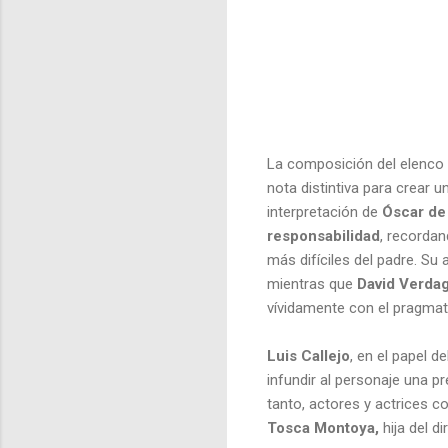
La composición del elenco 
nota distintiva para crear 
interpretación de
Óscar de
responsabilidad
, recorda
más difíciles del padre. S
mientras que
David Verda
vívidamente con el pragma
Luis Callejo
, en el papel d
infundir al personaje una p
tanto, actores y actrices c
Tosca Montoya,
hija del d