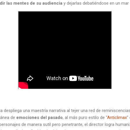
dir las mentes de su audiencia
y dejarlas debatiéndose en un mar 
 despliega una maestría narrativa al tejer una red de reminiscencias
ránea de
emociones del pasado
, al más puro estilo de "
Anticlimax
" 
personajes de manera sutil pero penetrante, el director logra humani