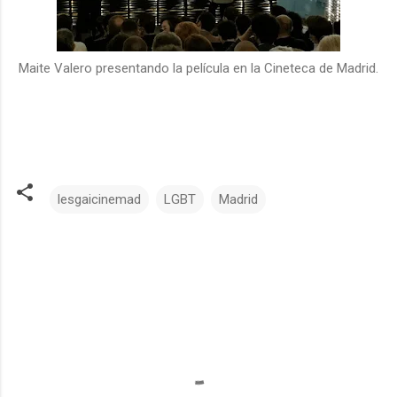
Maite Valero presentando la película en la Cineteca de Madrid.
lesgaicinemad
LGBT
Madrid
C
o
m
e
n
t
a