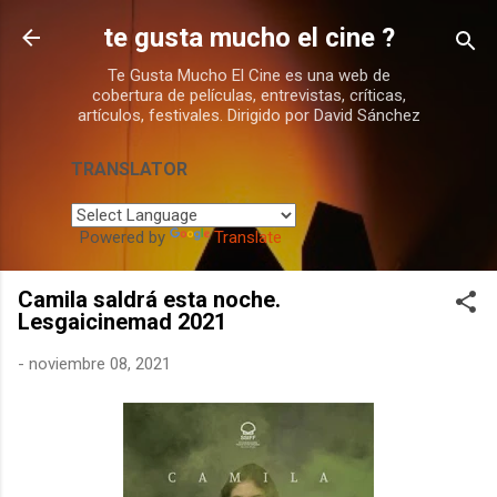
Ir al contenido principal
te gusta mucho el cine ?
Te Gusta Mucho El Cine es una web de
cobertura de películas, entrevistas, críticas,
artículos, festivales. Dirigido por David Sánchez
TRANSLATOR
Powered by
Translate
Camila saldrá esta noche.
Lesgaicinemad 2021
-
noviembre 08, 2021