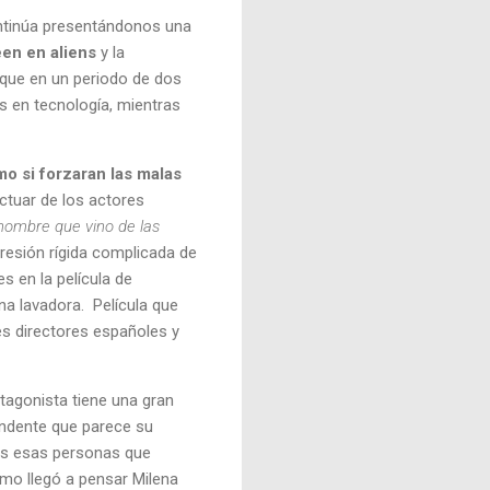
continúa presentándonos una
een en aliens
y la
a que en un periodo de dos
s en tecnología, mientras
o si forzaran las malas
actuar de los actores
 hombre que vino de las
presión rígida complicada de
es en la película de
na lavadora. Película que
es directores españoles y
otagonista tiene una gran
rendente que parece su
das esas personas que
smo llegó a pensar Milena