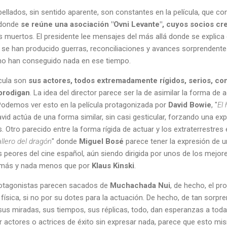
bellados, sin sentido aparente, son constantes en la película, que 
 donde
se reúne una asociación "Ovni Levante", cuyos socios cr
os muertos. El presidente lee mensajes del más allá donde se explic
 se han producido guerras, reconciliaciones y avances sorprendente
 no han conseguido nada en ese tiempo.
ícula son
sus actores, todos extremadamente rígidos, serios, com
prodigan
. La idea del director parece ser la de asimilar la forma de 
. Podemos ver esto en la película protagonizada por
David Bowie
, "
El
vid actúa de una forma similar, sin casi gesticular, forzando una ex
. Otro parecido entre la forma rígida de actuar y los extraterrestres 
llero del dragón
" donde
Miguel Bosé
parece tener la expresión de u
 peores del cine español, aún siendo dirigida por unos de los mejor
 más y nada menos que por
Klaus Kinski
.
rotagonistas parecen sacados de
Muchachada Nui
, de hecho, el pr
 física, si no por su dotes para la actuación. De hecho, de tan sorp
, sus miradas, sus tiempos, sus réplicas, todo, dan esperanzas a to
er actores o actrices de éxito sin expresar nada, parece que esto mi