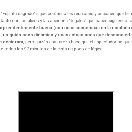
de "Espíritu sagrado" sigue contando las reuniones y acciones que ti
ntacto con los aliens y las acciones "ilegales" que hacen siguiendo 
 sorprendentemente buena (con unas secuencias en la montaña 
, un guión poco dinámico y unas actuaciones que desconciertan
a decir rara
, pero quizás esa rareza hace que el espectador se que
e todos los 97 minutos de la cinta un poco de lógica.