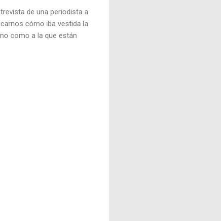
evista de una periodista a
icarnos cómo iba vestida la
y no como a la que están