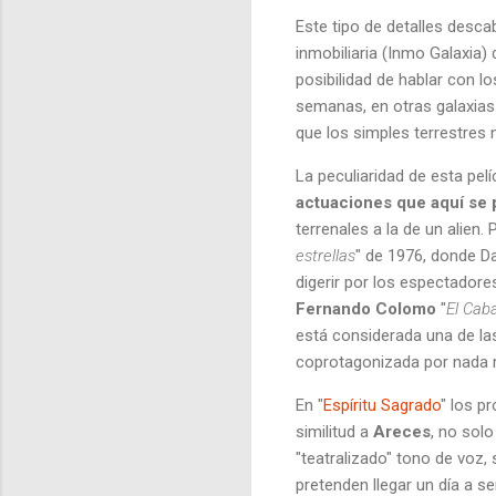
Este tipo de detalles desca
inmobiliaria (Inmo Galaxia)
posibilidad de hablar con l
semanas, en otras galaxias
que los simples terrestres
La peculiaridad de esta pel
actuaciones que aquí se 
terrenales a la de un alien
estrellas
" de 1976, donde Da
digerir por los espectadores
Fernando Colomo
"
El Caba
está considerada una de las
coprotagonizada por nada
En "
Espíritu Sagrado
" los p
similitud a
Areces
, no solo
"teatralizado" tono de voz
pretenden llegar un día a s