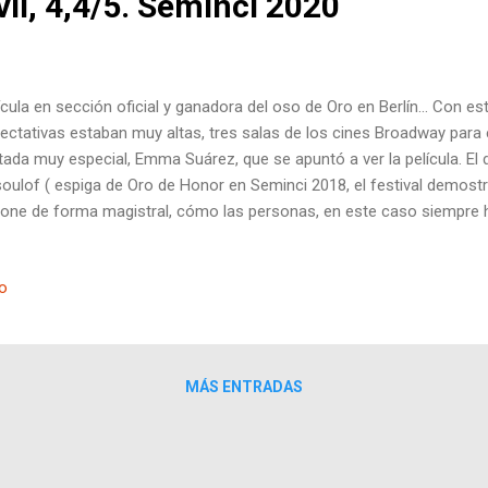
vil, 4,4/5. Seminci 2020
ícula en sección oficial y ganadora del oso de Oro en Berlín... Con es
ectativas estaban muy altas, tres salas de los cines Broadway para 
itada muy especial, Emma Suárez, que se apuntó a ver la película. E
oulof ( espiga de Oro de Honor en Seminci 2018, el festival demostr
one de forma magistral, cómo las personas, en este caso siempre 
ema de tener que ejecutar a otro ser humano. Con similitud a una fa
el tema, y a Relatos salvajes, en la forma de exponerlo. Lo grandioso 
io
meros minutos son anodinos, sin especial gracias, en el que se muestr
hijo, haciendo cosas muy aburridas, llegando a pensar que el trabajo 
iar papeles en una oficina. En un momento dado de la película, sobr
tos...
MÁS ENTRADAS