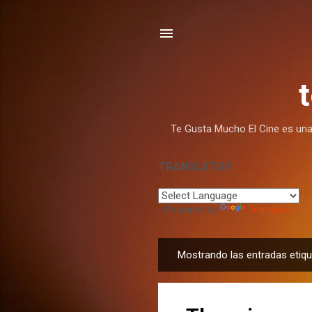
Te Gusta Mucho El Cine es una w
TRANSLATOR
Powered by
Translate
Mostrando las entradas eti
E
n
t