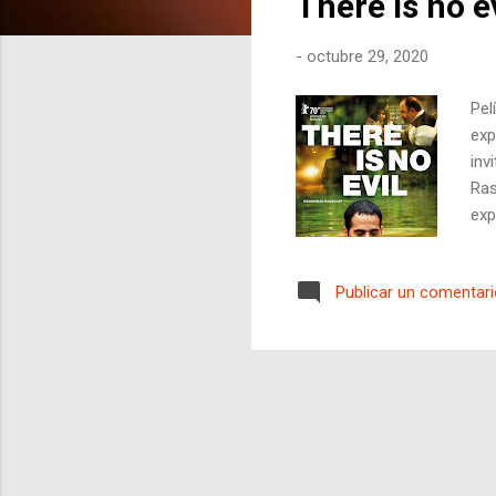
There is no e
r
a
-
octubre 29, 2020
d
a
Pel
s
exp
inv
Ras
exp
dil
en 
Publicar un comentar
pri
su 
cop
pilo