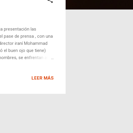
ta presentación las
el pase de prensa , con una
l director iraní Mohammad
ó el buen ojo que tiene)
hombres, se enfrentan al
mosa película de Berlanga
del film, es que los
LEER MÁS
a a una pareja iraní, y a
del padre debe ser el de
e el minuto 30, se ven unos