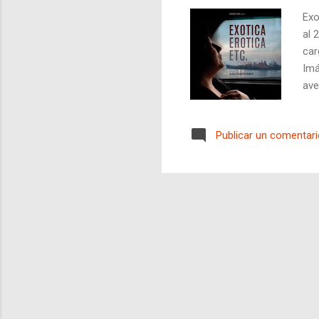
Exo
al 
car
Imá
ave
mul
Un 
Publicar un comentar
alg