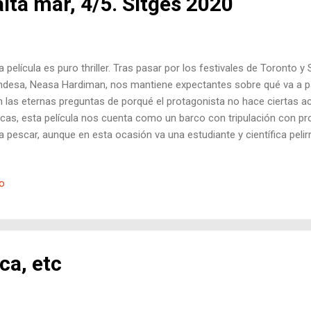
lta mar, 4/5. Sitges 2020
a película es puro thriller. Tras pasar por los festivales de Toronto y S
andesa, Neasa Hardiman, nos mantiene expectantes sobre qué va a pa
 las eternas preguntas de porqué el protagonista no hace ciertas 
icas, esta película nos cuenta como un barco con tripulación con 
a pescar, aunque en esta ocasión va una estudiante y científica pelirr
 agua del mar. Según los tripulantes del barco, llevar una pelirroja tra
uto 80 más o menos, la película se va creando poco a poco con lógi
io
el de tensión en el espectador, pero a partir de ese minuto, comienza
viene no aplicar la lógica, ni el sentido común para poder seguir vie
sar que esta película, un barco en el medio del mar en busca de...
ca, etc