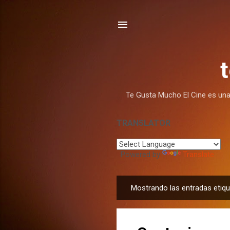
Te Gusta Mucho El Cine es una w
TRANSLATOR
Powered by
Translate
Mostrando las entradas eti
E
n
t