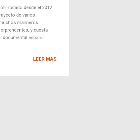
ioti, rodado desde el 2012
rayecto de varios
r muchos marineros.
sorprendentes, y cuesta
al documental español
el portugués, y el inglés.
ica y intentándolo unir con
LEER MÁS