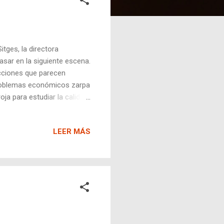
itges, la directora
sar en la siguiente escena.
acciones que parecen
problemas económicos zarpa
oja para estudiar la calidad
e mala suerte... Hasta el
ca, lo que incrementa el
LEER MÁS
 una locura en la que
ndo la película. Podríamos