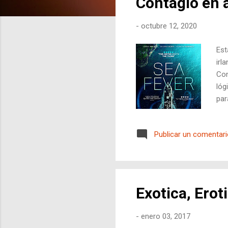
Contagio en a
r
a
-
octubre 12, 2020
d
a
Est
s
irl
Con
lóg
par
del
min
Publicar un comentar
niv
con
pen
Exotica, Eroti
-
enero 03, 2017