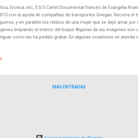
tica, Erotica, etc, 3.5/5 Cartel Documental francés de Evangelia Kran
2015 con la ayuda de compañías de transportes Griegas. Recorre el t
gueros, y en paralelo los relatos de una mujer que se dejó amar po
genes limpiando el interior del buque Algunas de las imágenes son 
riguar como las ha podido grabar. En algunas ocasiones se asimila 
tipremiado Dead Slow Ahead de Mauro Herce. Se mezclan el español, 
buen ejemplo de documentales mostrando la parte oculta de la logíst
io
o tan terrenal y humano como el sexo en los puertos.
MÁS ENTRADAS
Con la tecnología de Blogger