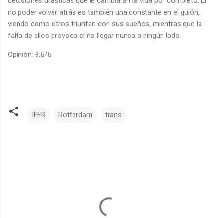
decisiones drásticas que le cambiarán la vida por completo. El
no poder volver atrás es también una constante en el guión,
viendo como otros triunfan con sus sueños, mientras que la
falta de ellos provoca el no llegar nunca a ningún lado.
Opinión: 3,5/5
IFFR
Rotterdam
trans
C
o
m
e
n
t