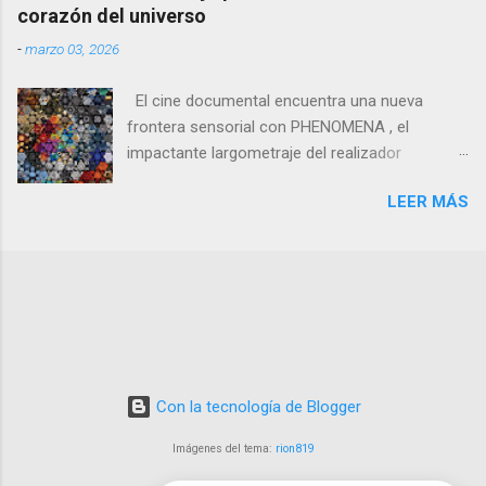
temas como la memoria, la violencia, la
corazón del universo
identidad, el duelo, el racismo, el cambio
-
marzo 03, 2026
climático o las desigualdades sociales desde
miradas muy personales.
El cine documental encuentra una nueva
frontera sensorial con PHENOMENA , el
impactante largometraje del realizador
australiano Josef Gatti , que presentó su
LEER MÁS
primer teaser y póster oficial antes de su
estreno mundial en el True/False Film Fest el 5
de marzo, seguido por su premiere europea en
CPH:DOX el 17 de marzo.
Con la tecnología de Blogger
Imágenes del tema:
rion819