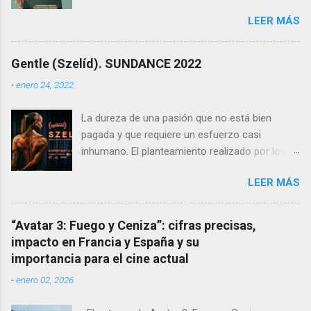
de 2025 , la obra de Juanma Carrillo , un artista
LEER MÁS
cuya huella en el festival y el cine es indeleble.
Carrillo, fallecido en 2024, es el autor del cartel
oficial de esta edición, una creación cargada de
Gentle (Szelíd). SUNDANCE 2022
emotividad y simbolismo.
-
enero 24, 2022
La dureza de una pasión que no está bien
pagada y que requiere un esfuerzo casi
inhumano. El planteamiento realizado por los
directores y guionistas húngaros: László Csuja
LEER MÁS
y Anna Nemes es profundo, sutil, dejando que
la crudeza del mensaje nos llegue poco a poco,
que se vaya instalando en nuestros
“Avatar 3: Fuego y Ceniza”: cifras precisas,
pensamientos para sentirnos dentro de la
impacto en Francia y España y su
película. La fragilidad de los fuertes La
importancia para el cine actual
protagonista Edina , interpretada
-
enero 02, 2026
maravillosamente por la culturista Eszter
Csonka , deja con la boca abierta a las