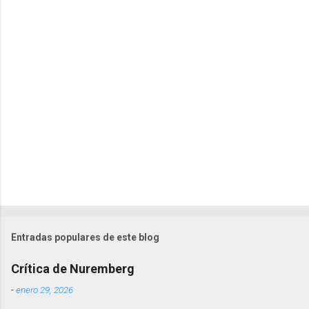
a
r
i
o
s
Entradas populares de este blog
Crítica de Nuremberg
-
enero 29, 2026