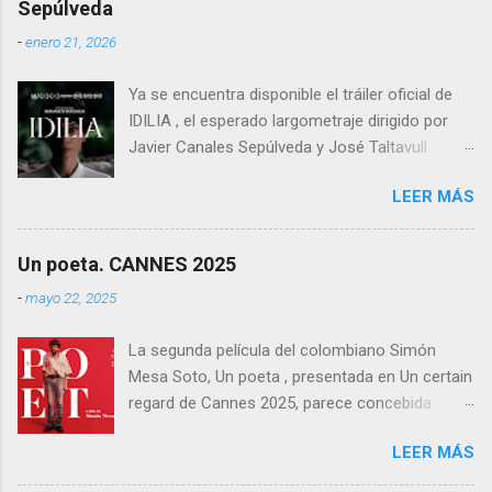
Sepúlveda
ingeniería audiovisual, él sería el Ministerio
-
enero 21, 2026
entero.
Ya se encuentra disponible el tráiler oficial de
IDILIA , el esperado largometraje dirigido por
Javier Canales Sepúlveda y José Taltavull
Sepúlveda, que llegará a las salas de cine el
LEER MÁS
próximo 27 de febrero . Tras un destacado
recorrido por festivales nacionales e
internacionales, la película se ha consolidado
Un poeta. CANNES 2025
como una de las producciones más premiadas
-
mayo 22, 2025
en la historia del cine balear .
La segunda película del colombiano Simón
Mesa Soto, Un poeta , presentada en Un certain
regard de Cannes 2025, parece concebida
como un experimento: un ensayo tragicómico
LEER MÁS
sobre la creación artística, la decadencia
masculina, y la supuesta trascendencia de la