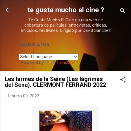
Ir al contenido principal
te gusta mucho el cine ?
Te Gusta Mucho El Cine es una web de
cobertura de películas, entrevistas, críticas,
artículos, festivales. Dirigido por David Sánchez
TRANSLATOR
Powered by
Translate
Les larmes de la Seine (Las lágrimas
del Sena). CLERMONT-FERRAND 2022
-
febrero 09, 2022