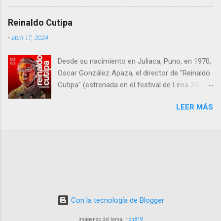
kafkianos en una narrativa que resulta tan
extraña como fascinante. En esta obra, Cortés
Reinaldo Cutipa
nos demuestra que aún hay espacio en el cine
-
abril 17, 2024
español para historias arriesgadas,
innovadoras y profundamente humanas,
Desde su nacimiento en Juliaca, Puno, en 1970,
aunque no exentas de algunos tropiezos.
Oscar González Apaza, el director de "Reinaldo
Cutipa" (estrenada en el festival de Lima 2023,
en cines 22 febrero 2024) , ha estado inmerso
LEER MÁS
en la búsqueda de expresar las complejidades y
desafíos que enfrenta la humanidad a través
del cine.
Con la tecnología de Blogger
Imágenes del tema:
rion819