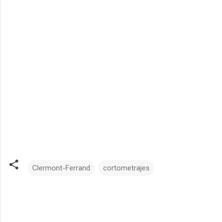
Clermont-Ferrand
cortometrajes
C
o
m