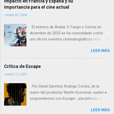
un viaje por los sueños que pueden alcanzar o
impacto en Francia y España y su
que ya alcanzaron y los miedos de haber
importancia para el cine actual
dejado un pasado dorado sin que el tiempo
-
enero 02, 2026
perdone permitiendo recuperar. Deleite de
imágenes Desde el inicio, con ese pla...
El estreno de Avatar 3: Fuego y Ceniza en
diciembre de 2025 se ha consolidado como
uno de los eventos cinematográficos más
relevantes del año. La tercera entrega de la
LEER MÁS
saga dirigida por James Cameron ha vuelto a
atraer al gran público a las salas, con cifras de
taquilla sólidas y un impacto notable en
Crítica de Escape
mercados europeos clave como Francia y
-
enero 12, 2025
España , donde el cine de gran formato sigue
teniendo un peso especial.
Por David Sánchez Rodrigo Cortés, de la
mano del productor Martin Scorsese, vuelve a
sorprendernos con Escape , una película con
un nombre poco original pero que mezcla
LEER MÁS
comedia negra, drama carcelario y elementos