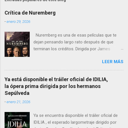
Crítica de Nuremberg
-
enero 29, 2026
Nuremberg es una de esas películas que te
dejan pensando largo rato después de que
terminan los créditos. Dirigida por James
Vanderbilt , este drama histórico y thriller
LEER MÁS
psicológico se sumerge en los juicios de
Núremberg tras la Segunda Guerra Mundial ,
pero no se limita a recrear eventos judiciales.
Ya está disponible el tráiler oficial de IDILIA,
En cambio, enfoca su lente en la batalla mental
la ópera prima dirigida por los hermanos
entre un psiquiatra estadounidense y uno de
Sepúlveda
los nazis más notorios, Hermann Göring .
-
enero 21, 2026
Ya se encuentra disponible el tráiler oficial de
IDILIA , el esperado largometraje dirigido por