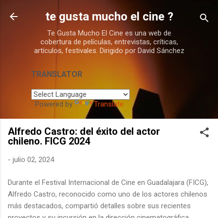
Ir al contenido principal
te gusta mucho el cine ?
Te Gusta Mucho El Cine es una web de
cobertura de películas, entrevistas, críticas,
artículos, festivales. Dirigido por David Sánchez
TRANSLATOR
Powered by
Translate
Alfredo Castro: del éxito del actor
chileno. FICG 2024
-
julio 02, 2024
Durante el Festival Internacional de Cine en Guadalajara (FICG),
Alfredo Castro, reconocido como uno de los actores chilenos
más destacados, compartió detalles sobre sus recientes
proyectos y su incursión en la dirección cinematográfica.