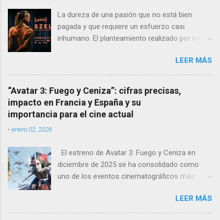
La dureza de una pasión que no está bien
pagada y que requiere un esfuerzo casi
inhumano. El planteamiento realizado por los
directores y guionistas húngaros: László Csuja
LEER MÁS
y Anna Nemes es profundo, sutil, dejando que
la crudeza del mensaje nos llegue poco a poco,
que se vaya instalando en nuestros
“Avatar 3: Fuego y Ceniza”: cifras precisas,
pensamientos para sentirnos dentro de la
impacto en Francia y España y su
película. La fragilidad de los fuertes La
importancia para el cine actual
protagonista Edina , interpretada
-
enero 02, 2026
maravillosamente por la culturista Eszter
Csonka , deja con la boca abierta a las
El estreno de Avatar 3: Fuego y Ceniza en
academias de arte dramático al aparentar-
diciembre de 2025 se ha consolidado como
superar a muchas verdaderas profesionales de
uno de los eventos cinematográficos más
la actuación. Su pareja, Ádám, interpretado por
relevantes del año. La tercera entrega de la
György Turós es otro personaje de gimnasio y
LEER MÁS
saga dirigida por James Cameron ha vuelto a
que convence en pantalla. Ambos nos
atraer al gran público a las salas, con cifras de
muestran su fragilidad a pesar de su aspecto,