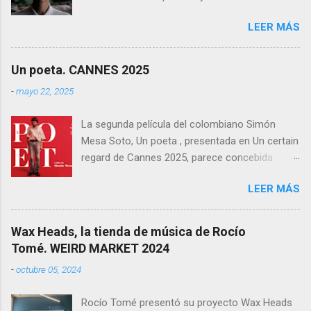
Sepúlveda, que llegará a las salas de cine el
LEER MÁS
próximo 27 de febrero . Tras un destacado
recorrido por festivales nacionales e
internacionales, la película se ha consolidado
Un poeta. CANNES 2025
como una de las producciones más premiadas
-
mayo 22, 2025
en la historia del cine balear .
La segunda película del colombiano Simón
Mesa Soto, Un poeta , presentada en Un certain
regard de Cannes 2025, parece concebida
como un experimento: un ensayo tragicómico
LEER MÁS
sobre la creación artística, la decadencia
masculina, y la supuesta trascendencia de la
poesía en un mundo que no la necesita. Sin
Wax Heads, la tienda de música de Rocío
embargo, lo que podía haber sido un retrato
Tomé. WEIRD MARKET 2024
melancólico y lúcido sobre el fracaso —
-
octubre 05, 2024
personal y estético— termina convirtiéndose en
una acumulación de decisiones formales y
Rocío Tomé presentó su proyecto Wax Heads
narrativas que resultan más autoindulgentes