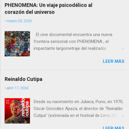
taquilla sólidas y un impacto notable en
un viaje por los sueños que pueden alcanzar o
PHENOMENA: Un viaje psicodélico al
mercados europeos clave como Francia y
que ya alcanzaron y los miedos de haber
corazón del universo
España , donde el cine de gran formato sigue
dejado un pasado dorado sin que el tiempo
-
marzo 03, 2026
teniendo un peso especial.
perdone permitiendo recuperar. Deleite de
imágenes Desde el inicio, con ese pla...
El cine documental encuentra una nueva
frontera sensorial con PHENOMENA , el
impactante largometraje del realizador
australiano Josef Gatti , que presentó su
LEER MÁS
primer teaser y póster oficial antes de su
estreno mundial en el True/False Film Fest el 5
de marzo, seguido por su premiere europea en
Reinaldo Cutipa
CPH:DOX el 17 de marzo.
-
abril 17, 2024
Desde su nacimiento en Juliaca, Puno, en 1970,
Oscar González Apaza, el director de "Reinaldo
Cutipa" (estrenada en el festival de Lima 2023,
en cines 22 febrero 2024) , ha estado inmerso
LEER MÁS