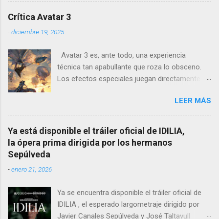
pero no se limita a recrear eventos judiciales.
Crítica Avatar 3
En cambio, enfoca su lente en la batalla mental
-
diciembre 19, 2025
entre un psiquiatra estadounidense y uno de
los nazis más notorios, Hermann Göring .
Avatar 3 es, ante todo, una experiencia
técnica tan apabullante que roza lo obsceno.
Los efectos especiales juegan directamente en
otra liga: no es que sean mejores que los de
LEER MÁS
otras películas, es que directamente parecen
inalcanzables para el resto del cine mundial
durante los próximos diez años. Todo es
Ya está disponible el tráiler oficial de IDILIA,
perfecto, fluido, bello, imposible. Cameron
la ópera prima dirigida por los hermanos
vuelve a demostrar que, si el cine fuera solo
Sepúlveda
ingeniería audiovisual, él sería el Ministerio
-
enero 21, 2026
entero.
Ya se encuentra disponible el tráiler oficial de
IDILIA , el esperado largometraje dirigido por
Javier Canales Sepúlveda y José Taltavull