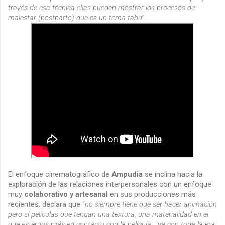
través de esa técnica ellas pueden mostrar los procesos de
malestar (postparto) que es un tema tabú
”.
El enfoque cinematográfico de
Ampudia
se inclina hacia la
exploración de las relaciones interpersonales con un enfoque
muy
colaborativo y artesanal
en sus producciones más
recientes, declara que “
no siempre tiene que ser hacer animación
pero sí películas que tengan una textura, una materialidad en el
que estemos más en contacto con la película… ya con toda la era