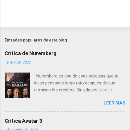
Entradas populares de este blog
Crítica de Nuremberg
-
enero 29, 2026
Nuremberg es una de esas películas que te
dejan pensando largo rato después de que
terminan los créditos. Dirigida por James
Vanderbilt , este drama histórico y thriller
LEER MÁS
psicológico se sumerge en los juicios de
Núremberg tras la Segunda Guerra Mundial ,
pero no se limita a recrear eventos judiciales.
Crítica Avatar 3
En cambio, enfoca su lente en la batalla mental
-
diciembre 19, 2025