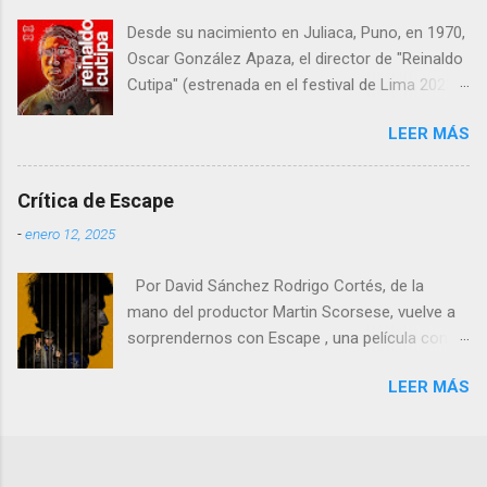
teniendo un peso especial.
perdone permitiendo recuperar. Deleite de
Desde su nacimiento en Juliaca, Puno, en 1970,
imágenes Desde el inicio, con ese pla...
Oscar González Apaza, el director de "Reinaldo
Cutipa" (estrenada en el festival de Lima 2023,
en cines 22 febrero 2024) , ha estado inmerso
LEER MÁS
en la búsqueda de expresar las complejidades y
desafíos que enfrenta la humanidad a través
del cine.
Crítica de Escape
-
enero 12, 2025
Por David Sánchez Rodrigo Cortés, de la
mano del productor Martin Scorsese, vuelve a
sorprendernos con Escape , una película con
un nombre poco original pero que mezcla
LEER MÁS
comedia negra, drama carcelario y elementos
kafkianos en una narrativa que resulta tan
extraña como fascinante. En esta obra, Cortés
nos demuestra que aún hay espacio en el cine