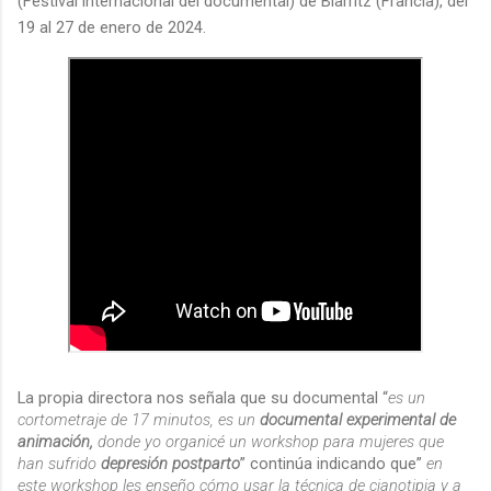
(Festival internacional del documental) de Biarritz (Francia), del
19 al 27 de enero de 2024.
La propia directora nos señala que su documental “
es un
cortometraje de 17 minutos, es un
documental experimental de
animación,
donde yo organicé un workshop para mujeres que
han sufrido
depresión postparto
” continúa indicando que”
en
este workshop les enseño cómo usar la técnica de cianotipia y a