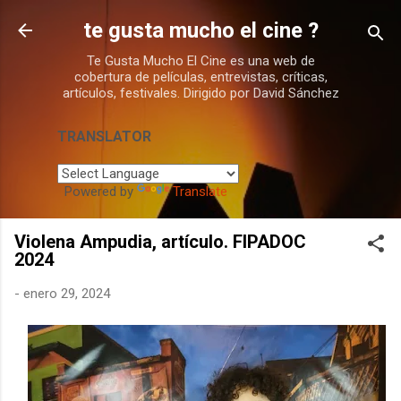
Ir al contenido principal
te gusta mucho el cine ?
Te Gusta Mucho El Cine es una web de
cobertura de películas, entrevistas, críticas,
artículos, festivales. Dirigido por David Sánchez
TRANSLATOR
Powered by
Translate
Violena Ampudia, artículo. FIPADOC
2024
-
enero 29, 2024