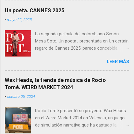
internacionales, la película se ha consolidado
Un poeta. CANNES 2025
como una de las producciones más premiadas
-
mayo 22, 2025
en la historia del cine balear .
La segunda película del colombiano Simón
Mesa Soto, Un poeta , presentada en Un certain
regard de Cannes 2025, parece concebida
como un experimento: un ensayo tragicómico
LEER MÁS
sobre la creación artística, la decadencia
masculina, y la supuesta trascendencia de la
poesía en un mundo que no la necesita. Sin
Wax Heads, la tienda de música de Rocío
embargo, lo que podía haber sido un retrato
Tomé. WEIRD MARKET 2024
melancólico y lúcido sobre el fracaso —
-
octubre 05, 2024
personal y estético— termina convirtiéndose en
una acumulación de decisiones formales y
Rocío Tomé presentó su proyecto Wax Heads
narrativas que resultan más autoindulgentes
en el Weird Market 2024 en Valencia, un juego
que efectivas. Rodada en 16mm, con un
de simulación narrativa que ha captado la
formato 4:3 que busca evocar una estética de
atención del público y la crítica. El videojuego