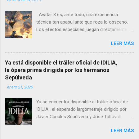
entre un psiquiatra estadounidense y uno de
los nazis más notorios, Hermann Göring .
Avatar 3 es, ante todo, una experiencia
técnica tan apabullante que roza lo obsceno.
Los efectos especiales juegan directamente en
otra liga: no es que sean mejores que los de
LEER MÁS
otras películas, es que directamente parecen
inalcanzables para el resto del cine mundial
durante los próximos diez años. Todo es
Ya está disponible el tráiler oficial de IDILIA,
perfecto, fluido, bello, imposible. Cameron
la ópera prima dirigida por los hermanos
vuelve a demostrar que, si el cine fuera solo
Sepúlveda
ingeniería audiovisual, él sería el Ministerio
-
enero 21, 2026
entero.
Ya se encuentra disponible el tráiler oficial de
IDILIA , el esperado largometraje dirigido por
Javier Canales Sepúlveda y José Taltavull
Sepúlveda, que llegará a las salas de cine el
LEER MÁS
próximo 27 de febrero . Tras un destacado
recorrido por festivales nacionales e