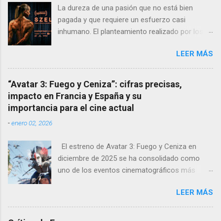
La dureza de una pasión que no está bien
pagada y que requiere un esfuerzo casi
inhumano. El planteamiento realizado por los
directores y guionistas húngaros: László Csuja
LEER MÁS
y Anna Nemes es profundo, sutil, dejando que
la crudeza del mensaje nos llegue poco a poco,
que se vaya instalando en nuestros
“Avatar 3: Fuego y Ceniza”: cifras precisas,
pensamientos para sentirnos dentro de la
impacto en Francia y España y su
película. La fragilidad de los fuertes La
importancia para el cine actual
protagonista Edina , interpretada
-
enero 02, 2026
maravillosamente por la culturista Eszter
Csonka , deja con la boca abierta a las
El estreno de Avatar 3: Fuego y Ceniza en
academias de arte dramático al aparentar-
diciembre de 2025 se ha consolidado como
superar a muchas verdaderas profesionales de
uno de los eventos cinematográficos más
la actuación. Su pareja, Ádám, interpretado por
relevantes del año. La tercera entrega de la
György Turós es otro personaje de gimnasio y
LEER MÁS
saga dirigida por James Cameron ha vuelto a
que convence en pantalla. Ambos nos
atraer al gran público a las salas, con cifras de
muestran su fragilidad a pesar de su aspecto,
taquilla sólidas y un impacto notable en
un viaje por los sueños que pueden alcanzar o