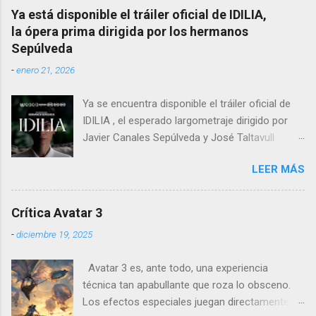
pero no se limita a recrear eventos judiciales.
Ya está disponible el tráiler oficial de IDILIA,
En cambio, enfoca su lente en la batalla mental
la ópera prima dirigida por los hermanos
entre un psiquiatra estadounidense y uno de
Sepúlveda
los nazis más notorios, Hermann Göring .
-
enero 21, 2026
Ya se encuentra disponible el tráiler oficial de
IDILIA , el esperado largometraje dirigido por
Javier Canales Sepúlveda y José Taltavull
Sepúlveda, que llegará a las salas de cine el
LEER MÁS
próximo 27 de febrero . Tras un destacado
recorrido por festivales nacionales e
internacionales, la película se ha consolidado
Crítica Avatar 3
como una de las producciones más premiadas
-
diciembre 19, 2025
en la historia del cine balear .
Avatar 3 es, ante todo, una experiencia
técnica tan apabullante que roza lo obsceno.
Los efectos especiales juegan directamente en