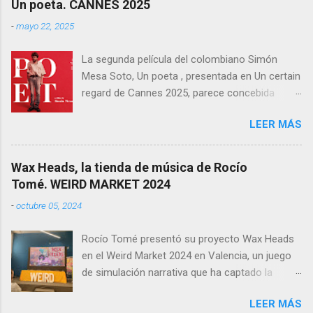
Un poeta. CANNES 2025
como una de las producciones más premiadas
-
mayo 22, 2025
en la historia del cine balear .
La segunda película del colombiano Simón
Mesa Soto, Un poeta , presentada en Un certain
regard de Cannes 2025, parece concebida
como un experimento: un ensayo tragicómico
LEER MÁS
sobre la creación artística, la decadencia
masculina, y la supuesta trascendencia de la
poesía en un mundo que no la necesita. Sin
Wax Heads, la tienda de música de Rocío
embargo, lo que podía haber sido un retrato
Tomé. WEIRD MARKET 2024
melancólico y lúcido sobre el fracaso —
-
octubre 05, 2024
personal y estético— termina convirtiéndose en
una acumulación de decisiones formales y
Rocío Tomé presentó su proyecto Wax Heads
narrativas que resultan más autoindulgentes
en el Weird Market 2024 en Valencia, un juego
que efectivas. Rodada en 16mm, con un
de simulación narrativa que ha captado la
formato 4:3 que busca evocar una estética de
atención del público y la crítica. El videojuego
otra época —quizá en correspondencia con la
LEER MÁS
viene precedido por el premio ganado en otro
anacronía de su protagonista y su universo