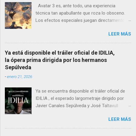
los nazis más notorios, Hermann Göring .
Avatar 3 es, ante todo, una experiencia
técnica tan apabullante que roza lo obsceno.
Los efectos especiales juegan directamente en
otra liga: no es que sean mejores que los de
LEER MÁS
otras películas, es que directamente parecen
inalcanzables para el resto del cine mundial
durante los próximos diez años. Todo es
Ya está disponible el tráiler oficial de IDILIA,
perfecto, fluido, bello, imposible. Cameron
la ópera prima dirigida por los hermanos
vuelve a demostrar que, si el cine fuera solo
Sepúlveda
ingeniería audiovisual, él sería el Ministerio
-
enero 21, 2026
entero.
Ya se encuentra disponible el tráiler oficial de
IDILIA , el esperado largometraje dirigido por
Javier Canales Sepúlveda y José Taltavull
Sepúlveda, que llegará a las salas de cine el
LEER MÁS
próximo 27 de febrero . Tras un destacado
recorrido por festivales nacionales e
internacionales, la película se ha consolidado