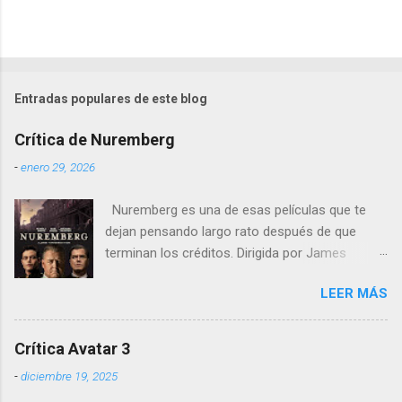
Entradas populares de este blog
Crítica de Nuremberg
-
enero 29, 2026
Nuremberg es una de esas películas que te
dejan pensando largo rato después de que
terminan los créditos. Dirigida por James
Vanderbilt , este drama histórico y thriller
LEER MÁS
psicológico se sumerge en los juicios de
Núremberg tras la Segunda Guerra Mundial ,
pero no se limita a recrear eventos judiciales.
Crítica Avatar 3
En cambio, enfoca su lente en la batalla mental
-
diciembre 19, 2025
entre un psiquiatra estadounidense y uno de