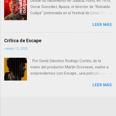
Desde su nacimiento en Juliaca, Puno, en 1970,
imágenes Desde el inicio, con ese pla...
Oscar González Apaza, el director de "Reinaldo
Cutipa" (estrenada en el festival de Lima 2023,
en cines 22 febrero 2024) , ha estado inmerso
LEER MÁS
en la búsqueda de expresar las complejidades y
desafíos que enfrenta la humanidad a través
del cine.
Crítica de Escape
-
enero 12, 2025
Por David Sánchez Rodrigo Cortés, de la
mano del productor Martin Scorsese, vuelve a
sorprendernos con Escape , una película con
un nombre poco original pero que mezcla
LEER MÁS
comedia negra, drama carcelario y elementos
kafkianos en una narrativa que resulta tan
extraña como fascinante. En esta obra, Cortés
nos demuestra que aún hay espacio en el cine
español para historias arriesgadas,