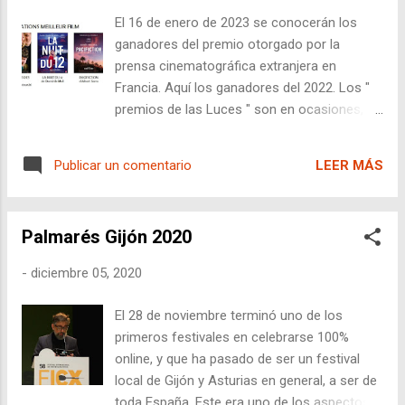
El 16 de enero de 2023 se conocerán los
ganadores del premio otorgado por la
prensa cinematográfica extranjera en
Francia. Aquí los ganadores del 2022. Los "
premios de las Luces " son en ocasiones,
confundidos por un festival de cine en Lyon,
denominado como los hermanos Lumière,
LEER MÁS
Publicar un comentario
que se parece mucho a la palabra luces en
francés "Lumières". El festival de Lyon lleva
14 ediciones, es más una muestra de cine
Palmarés Gijón 2020
que un festival y su director es el mismo que
el del festival de Cannes, Thierry Frémaux.
-
diciembre 05, 2020
Los premios " Lumières " tienen 27 años de
existencia , lo componen más de 100
El 28 de noviembre terminó uno de los
periodistas y se entregan en París. Trofeo
primeros festivales en celebrarse 100%
del premio "Lumières" creado por Joaquín
online, y que ha pasado de ser un festival
Jiménez Una iniciativa, para los que viven en
local de Gijón y Asturias en general, a ser de
París , es la de cada noche, a las 20.00
toda España. Este era uno de los aspectos