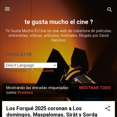
Ir al contenido principal
te gusta mucho el cine ?
Te Gusta Mucho El Cine es una web de cobertura de películas,
entrevistas, críticas, artículos, festivales. Dirigido por David
Sánchez
TRANSLATOR
Powered by
Translate
Mostrando las entradas etiquetadas
MOSTRAR TODO
E
como
Premios
n
t
Los Forqué 2025 coronan a Los
r
domingos, Maspalomas, Sirât y Sorda