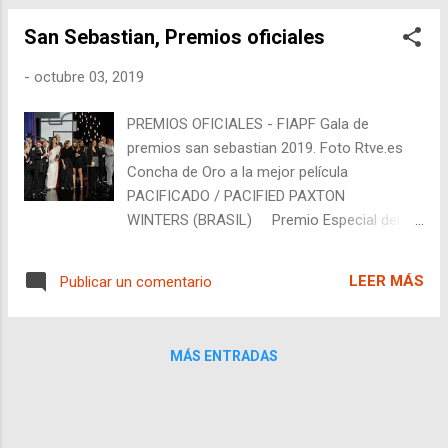
(documental de 3h20 min que está gustando
San Sebastian, Premios oficiales
mucho). Presidiendo el festival José Luis
Cienfuegos, que me hace pensar que ciertos
-
octubre 03, 2019
nombres están hechos para ciertos
puestos. El de director del festival de cine
PREMIOS OFICIALES - FIAPF Gala de
Jose Luis (Rebordinos, Cienfuegos), el de
premios san sebastian 2019. Foto Rtve.es
críticos de cine Carlos (Pumares, Boyero,
Concha de Oro a la mejor película
Loureda). Tras este pensamiento de
PACIFICADO / PACIFIED PAXTON
domingo de mañana sin café, pasamos al
WINTERS (BRASIL) Premio Especial del
palmarés. SECCIÓN OFICIAL Giraldillo de
Jurado © Carole Bethuel PROXIMA ALICE
Oro: ' MALMKROG' de C risti Puiu Gran
WINOCOUR (FRANCIA - ALEMANIA)
Premio del Jurado: ' EL AÑO DEL
LEER MÁS
Publicar un comentario
Concha de Plata al mejor director AITOR
DESCUBRIMIENTO' de Luis López Carrasco
ARREGI, JON GARAÑO, JOSE MARI
Premio a la Mejor Dirección: ' ...
GOENAGA LA TRINCHERA INFINITA / THE
MÁS ENTRADAS
ENDLESS TRENCH AITOR ARREGI, JON
GARAÑO, JOSE MARI GOENAGA (ESPAÑA -
FRANCIA) Concha de Plata a la mejor
actriz ex aequo NINA HOSS DAS VORSPIEL /