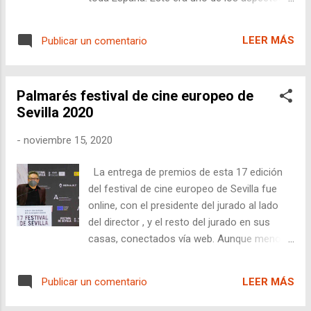
horas, se proyect ará en el Christine Cinema
positivos que valoraban en la ceremonia de
Club , situado justo aquí , una de nuestras
clausura. Lo negativo, es que faltaba ese
principales candidatas de este año, en una
LEER MÁS
Publicar un comentario
calor de estar en una sala, la calidad de la
sesión presentada por uno de l...
imagen, el sonido, los comentarios de
después, las carreras entre cine y cine, la
Palmarés festival de cine europeo de
vibración especial que hay en un festival.
Sevilla 2020
Todo eso que espero que el próximo año se
recupere por el bien de todos, y sobre todo
-
noviembre 15, 2020
de nuestra salud mental :). El palmarés tiene
como gran ganadora a "Marygoround",
La entrega de premios de esta 17 edición
dirigida por la directora Daria Woszek, que
del festival de cine europeo de Sevilla fue
parece la reencarnación de Kieslowski, por
online, con el presidente del jurado al lado
su capacidad para hacernos soñar y levitar
del director , y el resto del jurado en sus
mientras vemos la cinta. "La calle del agua"
casas, conectados vía web. Aunque menos
de la asturiana Celia Viada, un documental
espectacular que otras veces, los premios y
basado en fotografías, ganó varios premios.
la calidad fueron las mismas de siempre,
El palmarés comple...
LEER MÁS
Publicar un comentario
con la gran ganadora "Malmkrog" con dos
premios, y "El año del descubrimiento"