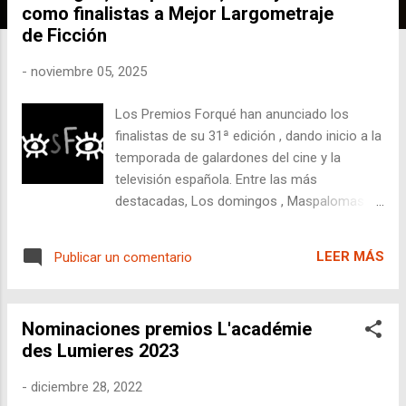
a
como finalistas a Mejor Largometraje
d
de Ficción
a
-
noviembre 05, 2025
s
Los Premios Forqué han anunciado los
finalistas de su 31ª edición , dando inicio a la
temporada de galardones del cine y la
televisión española. Entre las más
destacadas, Los domingos , Maspalomas ,
Sirât y Sorda competirán por alzarse con el
premio a Mejor Largometraje de Ficción , en
LEER MÁS
Publicar un comentario
una gala que se celebrará el próximo sábado
13 de diciembre en el Palacio Municipal
IFEMA Madrid .
Nominaciones premios L'académie
des Lumieres 2023
-
diciembre 28, 2022