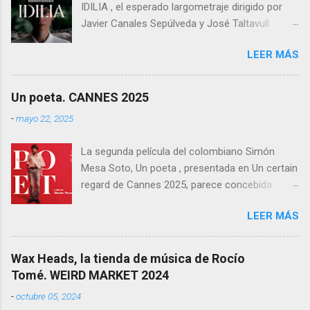
IDILIA , el esperado largometraje dirigido por
Javier Canales Sepúlveda y José Taltavull
Sepúlveda, que llegará a las salas de cine el
LEER MÁS
próximo 27 de febrero . Tras un destacado
recorrido por festivales nacionales e
internacionales, la película se ha consolidado
Un poeta. CANNES 2025
como una de las producciones más premiadas
-
mayo 22, 2025
en la historia del cine balear .
La segunda película del colombiano Simón
Mesa Soto, Un poeta , presentada en Un certain
regard de Cannes 2025, parece concebida
como un experimento: un ensayo tragicómico
LEER MÁS
sobre la creación artística, la decadencia
masculina, y la supuesta trascendencia de la
poesía en un mundo que no la necesita. Sin
Wax Heads, la tienda de música de Rocío
embargo, lo que podía haber sido un retrato
Tomé. WEIRD MARKET 2024
melancólico y lúcido sobre el fracaso —
-
octubre 05, 2024
personal y estético— termina convirtiéndose en