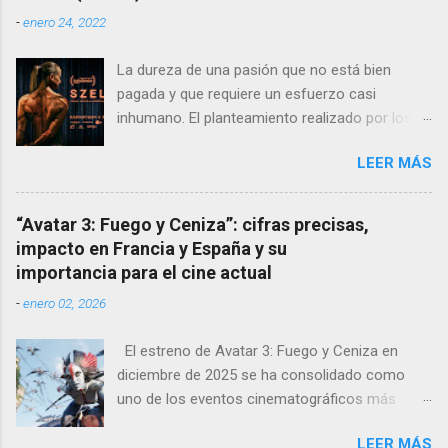
emotividad y simbolismo.
-
enero 24, 2022
La dureza de una pasión que no está bien
pagada y que requiere un esfuerzo casi
inhumano. El planteamiento realizado por los
directores y guionistas húngaros: László Csuja
LEER MÁS
y Anna Nemes es profundo, sutil, dejando que
la crudeza del mensaje nos llegue poco a poco,
que se vaya instalando en nuestros
“Avatar 3: Fuego y Ceniza”: cifras precisas,
pensamientos para sentirnos dentro de la
impacto en Francia y España y su
película. La fragilidad de los fuertes La
importancia para el cine actual
protagonista Edina , interpretada
-
enero 02, 2026
maravillosamente por la culturista Eszter
Csonka , deja con la boca abierta a las
El estreno de Avatar 3: Fuego y Ceniza en
academias de arte dramático al aparentar-
diciembre de 2025 se ha consolidado como
superar a muchas verdaderas profesionales de
uno de los eventos cinematográficos más
la actuación. Su pareja, Ádám, interpretado por
relevantes del año. La tercera entrega de la
György Turós es otro personaje de gimnasio y
LEER MÁS
saga dirigida por James Cameron ha vuelto a