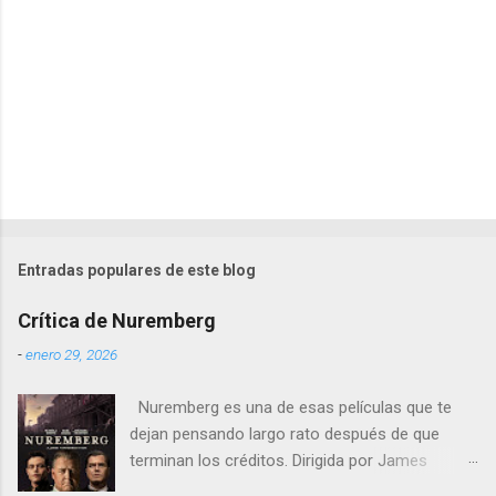
s
Entradas populares de este blog
Crítica de Nuremberg
-
enero 29, 2026
Nuremberg es una de esas películas que te
dejan pensando largo rato después de que
terminan los créditos. Dirigida por James
Vanderbilt , este drama histórico y thriller