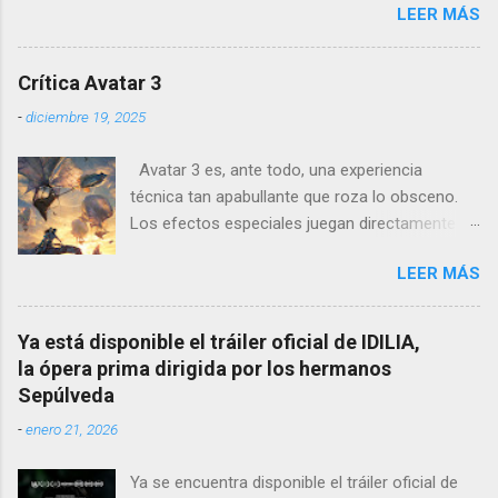
LEER MÁS
psicológico se sumerge en los juicios de
Núremberg tras la Segunda Guerra Mundial ,
pero no se limita a recrear eventos judiciales.
Crítica Avatar 3
En cambio, enfoca su lente en la batalla mental
-
diciembre 19, 2025
entre un psiquiatra estadounidense y uno de
los nazis más notorios, Hermann Göring .
Avatar 3 es, ante todo, una experiencia
técnica tan apabullante que roza lo obsceno.
Los efectos especiales juegan directamente en
otra liga: no es que sean mejores que los de
LEER MÁS
otras películas, es que directamente parecen
inalcanzables para el resto del cine mundial
durante los próximos diez años. Todo es
Ya está disponible el tráiler oficial de IDILIA,
perfecto, fluido, bello, imposible. Cameron
la ópera prima dirigida por los hermanos
vuelve a demostrar que, si el cine fuera solo
Sepúlveda
ingeniería audiovisual, él sería el Ministerio
-
enero 21, 2026
entero.
Ya se encuentra disponible el tráiler oficial de