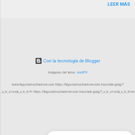
LEER MÁS
comedia negra, drama carcelario y elementos
kafkianos en una narrativa que resulta tan
extraña como fascinante. En esta obra, Cortés
nos demuestra que aún hay espacio en el cine
español para historias arriesgadas,
innovadoras y profundamente humanas,
aunque no exentas de algunos tropiezos.
Con la tecnología de Blogger
Imágenes del tema:
rion819
www.tegustamuchoelcine.com https://tegustamuchoelcine-com.translate.goog/?
_x_tr_sl=es&_x_tr_tl=fr https://tegustamuchoelcine-com.translate.goog/?_x_tr_sl=es&_x_tr_tl=en