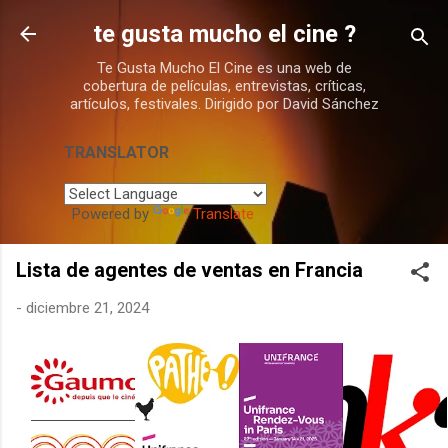
Ir al contenido principal
te gusta mucho el cine ?
Te Gusta Mucho El Cine es una web de
cobertura de películas, entrevistas, críticas,
artículos, festivales. Dirigido por David Sánchez
TRANSLATOR
Powered by
Translate
Lista de agentes de ventas en Francia
-
diciembre 21, 2024