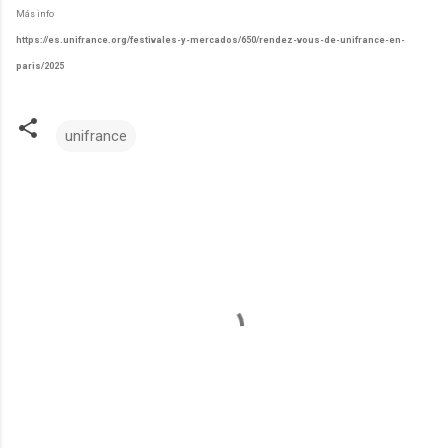
Más info
https://es.unifrance.org/festivales-y-mercados/650/rendez-vous-de-unifrance-en-
paris/2025
unifrance
C
o
m
e
n
t
a
r
i
o