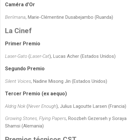
Caméra d’Or
Ben'imana
, Marie-Clémentine Dusabejambo (Ruanda)
La Cinef
Primer Premio
Laser-Gato
(
Laser-Cat
), Lucas Acher (Estados Unidos)
Segundo Premio
Silent Voices
, Nadine Misong Jin (Estados Unidos)
Tercer Premio (ex aequo)
Aldrig Nok
(
Never Enough
), Julius Lagoutte Larsen (Francia)
Growing Stones, Flying Papers
, Roozbeh Gezerseh y Soraya
Shamsi (Alemania)
Premios técnicos CST