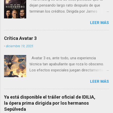
dejan pensando largo rato después de que
terminan los créditos. Dirigida por James
Vanderbilt , este drama histórico y thriller
LEER MÁS
psicológico se sumerge en los juicios de
Núremberg tras la Segunda Guerra Mundial ,
pero no se limita a recrear eventos judiciales.
Crítica Avatar 3
En cambio, enfoca su lente en la batalla mental
-
diciembre 19, 2025
entre un psiquiatra estadounidense y uno de
los nazis más notorios, Hermann Göring .
Avatar 3 es, ante todo, una experiencia
técnica tan apabullante que roza lo obsceno.
Los efectos especiales juegan directamente en
otra liga: no es que sean mejores que los de
LEER MÁS
otras películas, es que directamente parecen
inalcanzables para el resto del cine mundial
durante los próximos diez años. Todo es
Ya está disponible el tráiler oficial de IDILIA,
perfecto, fluido, bello, imposible. Cameron
la ópera prima dirigida por los hermanos
vuelve a demostrar que, si el cine fuera solo
Sepúlveda
ingeniería audiovisual, él sería el Ministerio