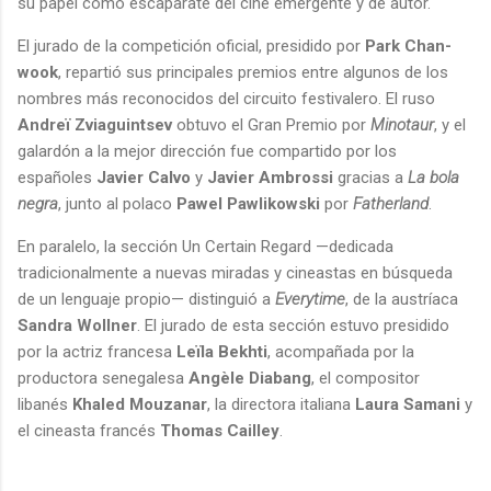
su papel como escaparate del cine emergente y de autor.
El jurado de la competición oficial, presidido por
Park Chan-
wook
, repartió sus principales premios entre algunos de los
nombres más reconocidos del circuito festivalero. El ruso
Andreï Zviaguintsev
obtuvo el Gran Premio por
Minotaur
, y el
galardón a la mejor dirección fue compartido por los
españoles
Javier Calvo
y
Javier Ambrossi
gracias a
La bola
negra
, junto al polaco
Pawel Pawlikowski
por
Fatherland
.
En paralelo, la sección Un Certain Regard —dedicada
tradicionalmente a nuevas miradas y cineastas en búsqueda
de un lenguaje propio— distinguió a
Everytime
, de la austríaca
Sandra Wollner
. El jurado de esta sección estuvo presidido
por la actriz francesa
Leïla Bekhti
, acompañada por la
productora senegalesa
Angèle Diabang
, el compositor
libanés
Khaled Mouzanar
, la directora italiana
Laura Samani
y
el cineasta francés
Thomas Cailley
.