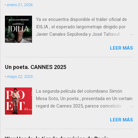
-
enero 21, 2026
entero.
Ya se encuentra disponible el tráiler oficial de
IDILIA , el esperado largometraje dirigido por
Javier Canales Sepúlveda y José Taltavull
Sepúlveda, que llegará a las salas de cine el
LEER MÁS
próximo 27 de febrero . Tras un destacado
recorrido por festivales nacionales e
internacionales, la película se ha consolidado
Un poeta. CANNES 2025
como una de las producciones más premiadas
-
mayo 22, 2025
en la historia del cine balear .
La segunda película del colombiano Simón
Mesa Soto, Un poeta , presentada en Un certain
regard de Cannes 2025, parece concebida
como un experimento: un ensayo tragicómico
LEER MÁS
sobre la creación artística, la decadencia
masculina, y la supuesta trascendencia de la
poesía en un mundo que no la necesita. Sin