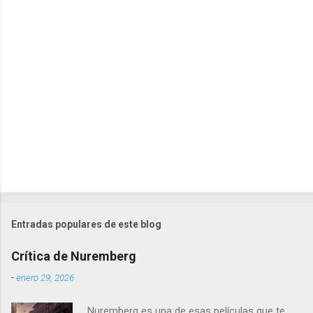
r
i
o
s
Entradas populares de este blog
Crítica de Nuremberg
-
enero 29, 2026
Nuremberg es una de esas películas que te