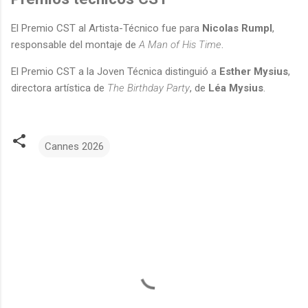
El Premio CST al Artista-Técnico fue para
Nicolas Rumpl
,
responsable del montaje de
A Man of His Time
.
El Premio CST a la Joven Técnica distinguió a
Esther Mysius
,
directora artística de
The Birthday Party
, de
Léa Mysius
.
Cannes 2026
C
o
m
e
n
t
a