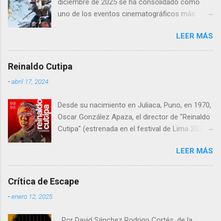
diciembre de 2025 se ha consolidado como
uno de los eventos cinematográficos más
relevantes del año. La tercera entrega de la
LEER MÁS
saga dirigida por James Cameron ha vuelto a
atraer al gran público a las salas, con cifras de
taquilla sólidas y un impacto notable en
Reinaldo Cutipa
mercados europeos clave como Francia y
-
abril 17, 2024
España , donde el cine de gran formato sigue
teniendo un peso especial.
Desde su nacimiento en Juliaca, Puno, en 1970,
Oscar González Apaza, el director de "Reinaldo
Cutipa" (estrenada en el festival de Lima 2023,
en cines 22 febrero 2024) , ha estado inmerso
LEER MÁS
en la búsqueda de expresar las complejidades y
desafíos que enfrenta la humanidad a través
del cine.
Crítica de Escape
-
enero 12, 2025
Por David Sánchez Rodrigo Cortés, de la